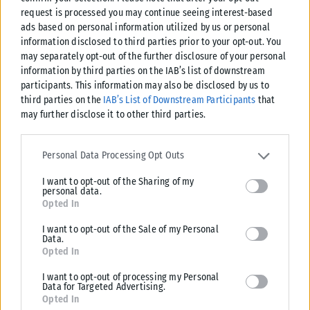
request is processed you may continue seeing interest-based
Η δεύτερη πληρωμή του χρηματικού βοηθήματος του ΛΑΕ-ΟΠΕΚΑ προς
ads based on personal information utilized by us or personal
τους δικαιούχους θα πραγματοποιηθεί την Παρασκευή 7 Αυγούστου,
information disclosed to third parties prior to your opt-out. You
σύμφωνα με τον...
may separately opt-out of the further disclosure of your personal
ΑΝΑΡΤΉΘΗΚΕ ΑΠΌ
KARFITSANEWS
06/08/2026
information by third parties on the IAB’s list of downstream
participants. This information may also be disclosed by us to
third parties on the
IAB’s List of Downstream Participants
that
may further disclose it to other third parties.
Please note that this website/app uses one or more Google
services and may gather and store information including but not
Personal Data Processing Opt Outs
limited to your visit or usage behaviour. You may click to grant or
I want to opt-out of the Sharing of my
deny consent to Google and its third-party tags to use your data
personal data.
for below specified purposes in below Google consent section.
Opted In
I want to opt-out of the Sale of my Personal
Data.
Opted In
I want to opt-out of processing my Personal
Data for Targeted Advertising.
Opted In