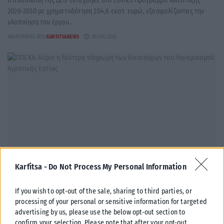
Η ανάπλαση της ΔΕΘ εντάχθηκε στο Εθνικό Πρόγραμμα Ανάπτυξης
2026-2030 με χρηματοδότηση 204,6 εκατ. ευρώ, εξασφαλίζοντας την
υλοποίηση του έργου...
ΑΝΑΡΤΉΘΗΚΕ ΑΠΌ
KARFITSANEWS
06/08/2026
Karfitsa -
Do Not Process My Personal Information
If you wish to opt-out of the sale, sharing to third parties, or
ΟΙΚΟΝΟΜΊΑ
processing of your personal or sensitive information for targeted
ΟΠΕΚΑ: Αύριο η δεύτερη πληρωμή των δικαιούχων του
advertising by us, please use the below opt-out section to
confirm your selection. Please note that after your opt-out
Λογαριασμού Αγροτικής Εστίας