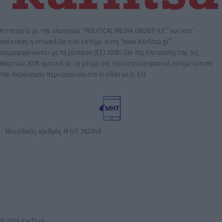
Η εταιρεία με την επωνυμία “POLITICAL MEDIA GROUP A.E.” και κατ’
επέκταση η ιστοσελίδα που κατέχει αυτή “www.karfitsa.gr”
συμμορφώνονται με τη Σύσταση (ΕΕ) 2018/334 της Επιτροπής της 1ης
Μαρτίου 2018 σχετικά με τα μέτρα για την αποτελεσματική αντιμετώπιση
του παράνομου περιεχομένου στο διαδίκτυο (L 63).
Μοναδικός αριθμός Μ.Η.Τ. 262048
© 2026 Karfitsa