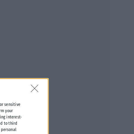
 or sensitive
irm your
ing interest-
d to third
r personal