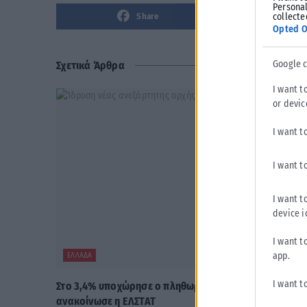
Personal
collecte
Share
Opted O
Google 
Σχετικά Άρθρα
I want t
or devic
I want t
I want t
I want t
device i
I want t
app.
ΕΛΛΆΔΑ
I want t
Στο 3,4% υποχώρησε ο πληθωρισμός τον Ιούλιο
ανακοίνωσε η ΕΛΣΤΑΤ