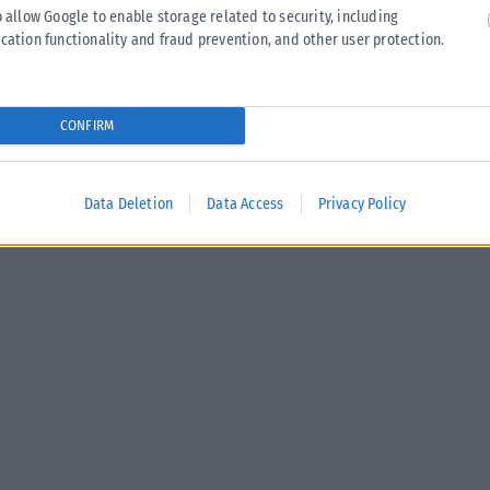
o allow Google to enable storage related to security, including
Σήμερα, Παρασκευή 7 Αυγούστου, θα πραγματοποιηθεί η
cation functionality and fraud prevention, and other user protection.
δεύτερη καταβολή του χρηματικού βοηθήματος του ΛΑΕ-
ΟΠΕΚΑ προς τους δικαιούχους, σύμφωνα με όσα...
ΑΝΑΡΤΉΘΗΚΕ ΑΠΌ
KARFITSANEWS
07/08/2026
CONFIRM
Data Deletion
Data Access
Privacy Policy