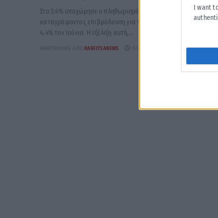
I want t
Στο 3,4% υποχώρησε ο πληθωρισμός τον Ιούλιο,
authenti
καταγράφοντας επιβράδυνση για τρίτο συνεχόμενο μήνα, από
4,4% τον Ιούνιο. Η εξέλιξη αυτή,...
ΑΝΑΡΤΉΘΗΚΕ ΑΠΌ
KARFITSANEWS
07/08/2026