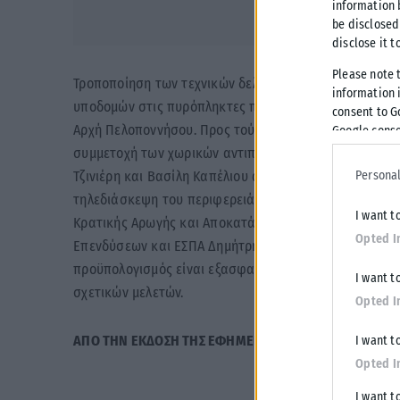
information 
be disclosed
disclose it t
Please note 
Τροποποίηση των τεχνικών δελτίων για τη χρηματοδό
information i
υποδομών στις πυρόπληκτες περιοχές της Αρκαδίας, τ
consent to G
Αρχή Πελοποννήσου. Προς τούτο, έγινε ειδική σύσκεψ
Google conse
συμμετοχή των χωρικών αντιπεριφερειαρχών Αρκαδία
Personal
Τζινιέρη και Βασίλη Καπέλιου αντίστοιχα, καθώς και 
τηλεδιάσκεψη του περιφερειάρχη Παναγιώτη Νίκα με
I want t
Κρατικής Αρωγής και Αποκατάστασης από Φυσικές Κα
Opted I
Επενδύσεων και ΕΣΠΑ Δημήτρη Σκάλκο, στην οποία συ
προϋπολογισμός είναι εξασφαλισμένος, ανέρχεται σε 
I want t
σχετικών μελετών.
Opted I
ΑΠΟ ΤΗΝ ΕΚΔΟΣΗ ΤΗΣ ΕΦΗΜΕΡΙΔΑΣ
POLITICAL
I want t
Opted I
I want t