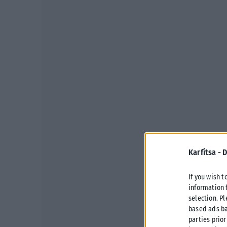
Karfitsa -
D
If you wish t
information 
selection. P
based ads ba
parties prior