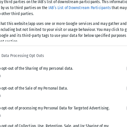
by third parties on the IAB’s list of downstream participants. This informati
 by us to third parties on the
IAB’s List of Downstream Participants
that may 
o other third parties.
that this website/app uses one or more Google services and may gather and
τηση και υλοποίηση έργων αποκατάστασης κρίσιμων
ncluding but not limited to your visit or usage behaviour. You may click to 
ης Λακωνίας και της Μεσσηνίας εξετάζει η Περιφερειακή
oogle and its third-party tags to use your data for below specified purposes
η υπό τον οικείο περιφερειάρχη Παναγιώτη Νίκα με τη
nt section.
ς, Λακωνίας και Μεσσηνίας, Μανώλη Σκαντζού, Νίκωνα
 Data Processing Opt Outs
υπηρεσιακών στελεχών από τις τρεις ΠΕ. Είχε προηγηθεί
 τον υφυπουργό στον πρωθυπουργό, αρμόδιο για θέματα
o opt-out of the Sharing of my personal data.
ταστροφές, Χρήστο Τριαντόπουλο και τον γγ Δημοσίων
n
ζητήθηκε η χρηματοδότηση των αναγκαίων έργων. Ο
15.000.000 ευρώ και δόθηκε εντολή για άμεση σύνταξη των
o opt-out of the Sale of my Personal Data.
n
o opt-out of processing my Personal Data for Targeted Advertising.
n
o opt-out of Collection, Use, Retention, Sale, and/or Sharing of my