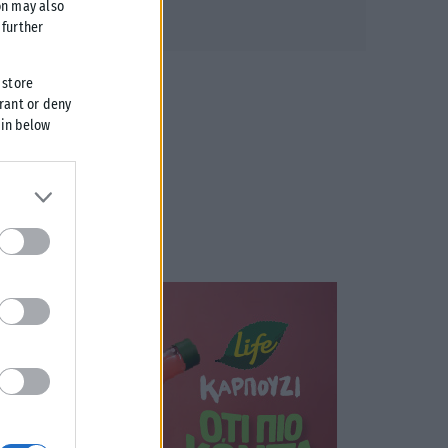
on may also
further
 store
grant or deny
 in below