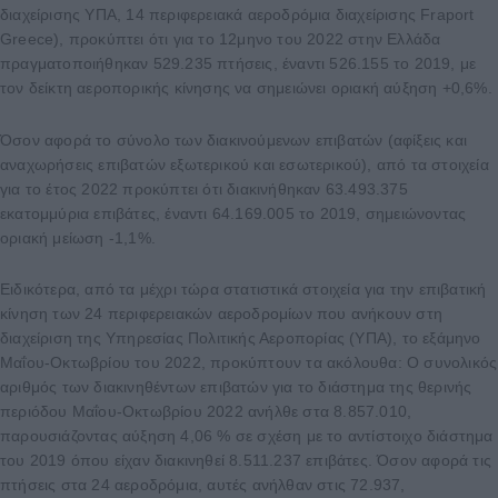
διαχείρισης ΥΠΑ, 14 περιφερειακά αεροδρόμια διαχείρισης Fraport
Greece), προκύπτει ότι για το 12μηνο του 2022 στην Ελλάδα
πραγματοποιήθηκαν 529.235 πτήσεις, έναντι 526.155 το 2019, με
τον δείκτη αεροπορικής κίνησης να σημειώνει οριακή αύξηση +0,6%.
Όσον αφορά το σύνολο των διακινούμενων επιβατών (αφίξεις και
αναχωρήσεις επιβατών εξωτερικού και εσωτερικού), από τα στοιχεία
για το έτος 2022 προκύπτει ότι διακινήθηκαν 63.493.375
εκατομμύρια επιβάτες, έναντι 64.169.005 το 2019, σημειώνοντας
οριακή μείωση -1,1%.
Ειδικότερα, από τα μέχρι τώρα στατιστικά στοιχεία για την επιβατική
κίνηση των 24 περιφερειακών αεροδρομίων που ανήκουν στη
διαχείριση της Υπηρεσίας Πολιτικής Αεροπορίας (ΥΠΑ), το εξάμηνο
Μαΐου-Οκτωβρίου του 2022, προκύπτουν τα ακόλουθα: Ο συνολικός
αριθμός των διακινηθέντων επιβατών για το διάστημα της θερινής
περιόδου Μαΐου-Οκτωβρίου 2022 ανήλθε στα 8.857.010,
παρουσιάζοντας αύξηση 4,06 % σε σχέση με το αντίστοιχο διάστημα
του 2019 όπου είχαν διακινηθεί 8.511.237 επιβάτες. Όσον αφορά τις
πτήσεις στα 24 αεροδρόμια, αυτές ανήλθαν στις 72.937,