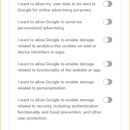
I want to allow my user data to be sent to
Google for online advertising purposes.
I want to allow Google to send me
personalized advertising.
I want to allow Google to enable storage
related to analytics like cookies on web or
device identifiers in apps.
I want to allow Google to enable storage
related to functionality of the website or app.
Η εταιρεία με την επωνυμία “POLITICAL MEDIA GROUP A.E.” και κατ’
I want to allow Google to enable storage
επέκταση η ιστοσελίδα που κατέχει αυτή “www.karfitsa.gr”
related to personalization.
συμμορφώνονται με τη Σύσταση (ΕΕ) 2018/334 της Επιτροπής της
1ης Μαρτίου 2018 σχετικά με τα μέτρα για την αποτελεσματική
I want to allow Google to enable storage
αντιμετώπιση του παράνομου περιεχομένου στο διαδίκτυο (L 63).
related to security, including authentication
functionality and fraud prevention, and other
user protection.
Μοναδικός αριθμός Μ.Η.Τ. 262048