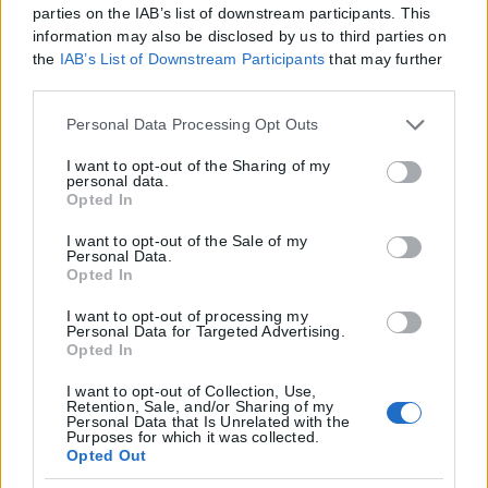
parties on the IAB’s list of downstream participants. This
information may also be disclosed by us to third parties on
the
IAB’s List of Downstream Participants
that may further
disclose it to other third parties.
Please note that this website/app uses one or more Google
Personal Data Processing Opt Outs
services and may gather and store information including
but not limited to your visit or usage behaviour. You may
I want to opt-out of the Sharing of my
personal data.
click to grant or deny consent to Google and its third-party
Opted In
tags to use your data for below specified purposes in below
Google consent section.
I want to opt-out of the Sale of my
Personal Data.
Opted In
I want to opt-out of processing my
Personal Data for Targeted Advertising.
Opted In
I want to opt-out of Collection, Use,
Retention, Sale, and/or Sharing of my
Personal Data that Is Unrelated with the
Purposes for which it was collected.
Opted Out