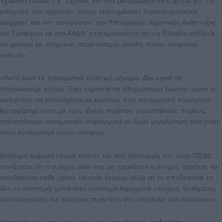
Έμφαση έδωσε ο κ. Σχοινάς και στα μεταρρυθμιστικά μέτρα για την
ενίσχυση των αγροτών, στους εκτεταμένους διασταυρωτικούς
ελέγχους και στη συνεργασία του Υπουργείου Αγροτικής Ανάπτυξης
και Τροφίμων με την ΑΑΔΕ, επισημαίνοντας ότι «η Ελλάδα απέδειξε
ότι μπορεί να πληρώνει περισσότερα, επειδή πλέον πληρώνει
σωστά».
«Αυτό είναι το πραγματικό πολιτικό μήνυμα. Δεν αρκεί να
πληρώνουμε πολλά. Έχει σημασία να πληρώνουμε σωστά, ώστε οι
ενισχύσεις να καταλήγουν σε εκείνους που πραγματικά παράγουν.
Καταφέραμε ώστε με τους ίδιους περίπου ευρωπαϊκούς πόρους,
περισσότεροι πραγματικοί παραγωγοί να δουν μεγαλύτερη ενίσχυση
στον λογαριασμό τους» ανέφερε.
Ιδιαίτερη έμφαση έδωσε επίσης και στη λειτουργία του νέου ΟΣΔΕ,
τονίζοντας ότι ο στόχος είναι «να μη χρειάζεται ο έντιμος αγρότης να
αποδεικνύει κάθε χρόνο ότι είναι έντιμος αλλά να το αποδεικνύει το
ίδιο το σύστημα, μέσα από προσυμπληρωμένα στοιχεία, αυτόματες
διασταυρώσεις και ελέγχους πριν από την υποβολή των αιτήσεων».