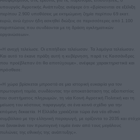
Αναφερόμενος στις έρευνες για τις παράνομες επιδοτήσεις, ο
υπουργός Αγροτικής Ανάπτυξης ανέφερε ότι «βρίσκονται σε εξέλιξη
περίπου 2.900 υποθέσεις με εκτιμώμενη ζημία περίπου 69 εκατ.
ευρώ, ενώ έχουν ήδη ασκηθεί διώξεις σε περισσότερες από 1.100
περιπτώσεις που συνδέονται με τη δράση εγκληματικών
οργανώσεων».
«Η ανοχή τελείωσε. Οι επιτήδειοι τελείωσαν. Τα λαμόγια τελείωσαν.
Και αυτό το έκανε πράξη αυτή η κυβέρνηση, παρά τις Κασσάνδρες
που προέβλεπαν ότι θα αποτύχουμε», ανέφερε χαρακτηριστικά και
πρόσθεσε:
«Η χώρα βρίσκεται μπροστά σε μια ιστορική ευκαιρία για τον
πρωτογενή τομέα, συνδέοντας την αποκατάσταση της αξιοπιστίας
του συστήματος πληρωμών, τη νέα Κοινή Αγροτική Πολιτική και τη
μείωση του κόστους παραγωγής σε ένα κοινό σχέδιο για την
επόμενη δεκαετία. Η Ελλάδα χρειάζεται τώρα ένα νέο εθνικό
συμβόλαιο με την ελληνική παραγωγή, με ορίζοντα το 2035 και στόχ
να ξανακάνει τον πρωτογενή τομέα έναν από τους μεγάλους
πυλώνες της εθνικής της ανάπτυξης».