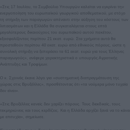
«Στις 17 Ιουλίου, το Συμβούλιο Υπουργών καλείται να εγκρίνει την
ενεργοποίηση του ευρωπαϊκού γεωργικού αποθεματικού, με στόχο
τη στήριξη των παραγωγών απέναντι στην αύξηση του κόστους των
λιπασμάτων και η Ελλάδα θα συγκαταλέγεται στους επτά
μεγαλύτερους δικαιούχους του ευρωπαϊκού αυτού πακέτου,
εξασφαλίζοντας περίπου 21 εκατ. ευρώ. Στα χρήματα αυτά θα
προστεθούν περίπου 40 εκατ. ευρώ από εθνικούς πόρους, ώστε η
συνολική στήριξη να ξεπεράσει τα 61 εκατ. ευρώ για τους Έλληνες
παραγωγούς», ανέφερε χαρακτηριστικά ο υπουργός Αγροτικής
Ανάπτυξης και Τροφίμων.
Ο κ. Σχοινάς έκανε λόγο για «συστηματική διαπραγμάτευση της
χώρας στις Βρυξέλλες», προσθέτοντας ότι «τα νούμερα μόνο τυχαία
δεν είναι».
«Στις Βρυξέλλες κανείς δεν χαρίζει πόρους. Τους διεκδικείς, τους
τεκμηριώνεις και τους κερδίζεις. Και η Ελλάδα αρχίζει ξανά να το κάνε
με επιτυχία», σημείωσε.