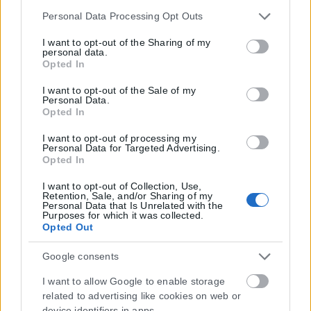
Please note that this website/app uses one or more Google
Personal Data Processing Opt Outs
services and may gather and store information including
but not limited to your visit or usage behaviour. You may
I want to opt-out of the Sharing of my
personal data.
click to grant or deny consent to Google and its third-party
Opted In
tags to use your data for below specified purposes in below
Google consent section.
I want to opt-out of the Sale of my
Personal Data.
Opted In
I want to opt-out of processing my
Personal Data for Targeted Advertising.
Opted In
I want to opt-out of Collection, Use,
Retention, Sale, and/or Sharing of my
Personal Data that Is Unrelated with the
Purposes for which it was collected.
Η εταιρεία με την επωνυμία “POLITICAL MEDIA GROUP A.E.” και κατ’
Opted Out
επέκταση η ιστοσελίδα που κατέχει αυτή “www.karfitsa.gr”
συμμορφώνονται με τη Σύσταση (ΕΕ) 2018/334 της Επιτροπής της
Google consents
1ης Μαρτίου 2018 σχετικά με τα μέτρα για την αποτελεσματική
αντιμετώπιση του παράνομου περιεχομένου στο διαδίκτυο (L 63).
I want to allow Google to enable storage
related to advertising like cookies on web or
device identifiers in apps.