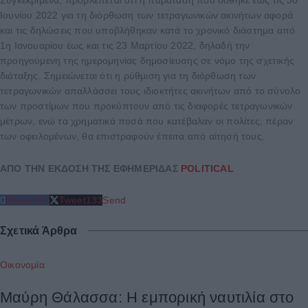
Συγκεκριμένα, προβλέπεται ότι η παράταση που δόθηκε έως τις 30
Ιουνίου 2022 για τη διόρθωση των τετραγωνικών ακινήτων αφορά
και τις δηλώσεις που υποβλήθηκαν κατά το χρονικό διάστημα από
1η Ιανουαρίου έως και τις 23 Μαρτίου 2022, δηλαδή την
προηγούμενη της ημερομηνίας δημοσίευσης σε νόμο της σχετικής
διάταξης. Σημειώνεται ότι η ρύθμιση για τη διόρθωση των
τετραγωνικών απαλλάσσει τους ιδιοκτήτες ακινήτων από το σύνολο
των προστίμων που προκύπτουν από τις διαφορές τετραγωνικών
μέτρων, ενώ τα χρηματικά ποσά που κατέβαλαν οι πολίτες, πέραν
των οφειλομένων, θα επιστραφούν έπειτα από αίτησή τους.
ΑΠΟ ΤΗΝ ΕΚΔΟΣΗ ΤΗΣ ΕΦΗΜΕΡΙΔΑΣ
POLITICAL
Share
212
Tweet
133
Send
Σχετικά Άρθρα
Οικονομία
Μαύρη Θάλασσα: Η εμπορική ναυτιλία στο