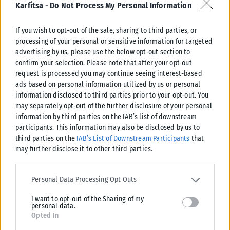
Karfitsa -
Do Not Process My Personal Information
If you wish to opt-out of the sale, sharing to third parties, or
ΟΙΚΟΝΟΜΊΑ
processing of your personal or sensitive information for targeted
advertising by us, please use the below opt-out section to
Μαύρη Θάλασσα: Η εμπορική ναυτιλία στο επίκεντρο του
confirm your selection. Please note that after your opt-out
ακήρυχτου πολέμου
request is processed you may continue seeing interest-based
Στην πιο επικίνδυνη θαλάσσια ζώνη για την παγκόσμια εμπορική
ads based on personal information utilized by us or personal
ναυτιλία, έχει μετατραπεί πλέον η Μαύρη Θάλασσα, καθώς πλοία,
information disclosed to third parties prior to your opt-out. You
πληρώματα, λιμάνια...
may separately opt-out of the further disclosure of your personal
information by third parties on the IAB’s list of downstream
ΑΝΑΡΤΉΘΗΚΕ ΑΠΌ
KARFITSANEWS
08/08/2026
participants. This information may also be disclosed by us to
third parties on the
IAB’s List of Downstream Participants
that
may further disclose it to other third parties.
Please note that this website/app uses one or more Google
services and may gather and store information including but not
Personal Data Processing Opt Outs
limited to your visit or usage behaviour. You may click to grant or
I want to opt-out of the Sharing of my
deny consent to Google and its third-party tags to use your data
personal data.
for below specified purposes in below Google consent section.
Opted In