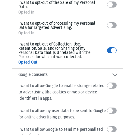
I want to opt-out of the Sale of my Personal
Data.
Opted In
I want to opt-out of processing my Personal
Data for Targeted Advertising.
ΟΙΚΟΝΟΜΊΑ
Opted In
e-ΕΦΚΑ και ΔΥΠΑ: Ο «χάρτης» των πληρωμών έως τις 14
I want to opt-out of Collection, Use,
Αυγούστου
Retention, Sale, and/or Sharing of my
Personal Data that Is Unrelated with the
Συνολικά 56.756.000 ευρώ θα καταβληθούν σε 58.370 δικαιούχους, από
Purposes for which it was collected.
τις 10 έως 14 Αυγούστου, στο πλαίσιο των προγραμματισμένων
Opted Out
καταβολών του...
Google consents
ΑΝΑΡΤΉΘΗΚΕ ΑΠΌ
KARFITSANEWS
08/08/2026
I want to allow Google to enable storage related
to advertising like cookies on web or device
identifiers in apps.
I want to allow my user data to be sent to Google
for online advertising purposes.
I want to allow Google to send me personalized