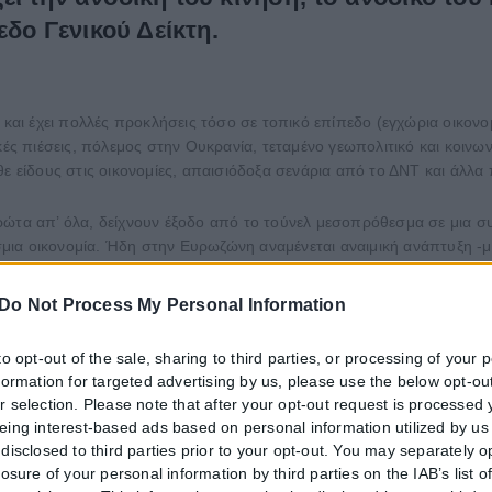
εδο Γενικού Δείκτη.
 και έχει πολλές προκλήσεις τόσο σε τοπικό επίπεδο (εγχώρια οικονο
κές πιέσεις, πόλεμος στην Ουκρανία, τεταμένο γεωπολιτικό και κοινων
ε είδους στις οικονομίες, απαισιόδοξα σενάρια από το ΔΝΤ και άλλα 
ώτα απ’ όλα, δείχνουν έξοδο από το τούνελ μεσοπρόθεσμα σε μια συγ
κόσμια οικονομία. Ήδη στην Ευρωζώνη αναμένεται αναιμική ανάπτυξη 
ροσφέρει μαξιλάρι ασφαλείας για την οικονομία που μάλλον θα αποφύ
Do Not Process My Personal Information
τε να αντιμετωπιστεί ο καλπάζων πληθωρισμός δεν είχαν προηγούμενο
 προβλήματα σε επιχειρήσεις και νοικοκυριά όχι τόσο με το ύψος τω
to opt-out of the sale, sharing to third parties, or processing of your 
κάθε δυνατότητα αντίδρασης σε όσους είχαν δάνεια και χρέη και ενίσ
nformation for targeted advertising by us, please use the below opt-out
γειας.
r selection. Please note that after your opt-out request is processed
eing interest-based ads based on personal information utilized by us
 από την εισβολή της Ρωσίας στην Ουκρανία και απλώς μετά ήρθε και 
disclosed to third parties prior to your opt-out. You may separately o
χή ότι οι κυρώσεις ΔΕΝ ήταν μελετημένες, δεν είχαν σχεδιαστεί σωστ
losure of your personal information by third parties on the IAB’s list o