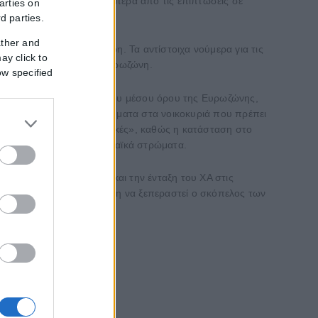
ηριστικά σε όλη την ΕΕ, πέρα από τις επιπτώσεις σε
arties on
rd parties.
ather and
μβριο και 7% τον Γενάρη. Τα αντίστοιχα νούμερα για τις
ay click to
ώ και 8 μήνες) για την Ευρωζώνη.
ow specified
λάδα είναι χαμηλότερος του μέσου όρου της Ευρωζώνης,
υργεί επιπρόσθετα προβλήματα στα νοικοκυριά που πρέπει
υρώσεις έγιναν «υποχρεωτικές», καθώς η κατάσταση στο
, ειδικά στα μεσαία και λαϊκά στρώματα.
νικής οικονομίας αλλά και την ένταξη του ΧΑ στις
ονομία, με την προϋπόθεση να ξεπεραστεί ο σκόπελος των