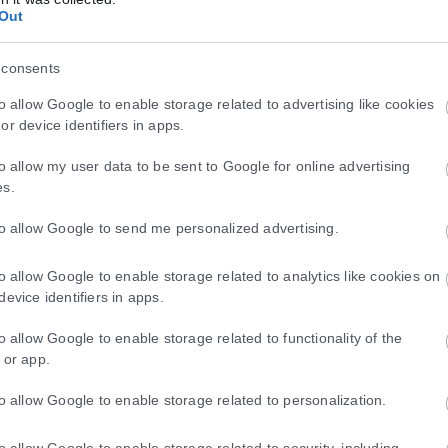
Out
 consents
to allow Google to enable storage related to advertising like cookies
or device identifiers in apps.
 στο επίκεντρο του ακήρυχτου πολέμου
to allow my user data to be sent to Google for online advertising
es.
ορική ναυτιλία, έχει μετατραπεί πλέον η Μαύρη Θάλασσα, καθώς πλοί
to allow Google to send me personalized advertising.
to allow Google to enable storage related to analytics like cookies on
device identifiers in apps.
ληρωμών έως τις 14 Αυγούστου
to allow Google to enable storage related to functionality of the
αιούχους, από τις 10 έως 14 Αυγούστου, στο πλαίσιο των προγραμμα
 or app.
to allow Google to enable storage related to personalization.
to allow Google to enable storage related to security, including