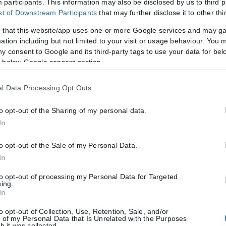
νοδος πολιτικών σχηματισμών με καθαρά λαϊκά και λαϊκίστικα χαρακτ
participants. This information may also be disclosed by us to third p
ist of Downstream Participants
that may further disclose it to other thi
 that this website/app uses one or more Google services and may g
 κορύφωσης σε ΕΕ και ΗΠΑ. Στην Ελλάδα κυμάνθηκε στο 7,2% τον Δεκέ
ation including but not limited to your visit or usage behaviour. You m
ν Οκτώβριο του 2021) και 9,2% και 8,5% (που είναι ο χαμηλότερος εδ
ny consent to Google and its third-party tags to use your data for bel
 below Google consent section.
ι για τις δύο πλευρές του Ατλαντικού, ενώ ο πληθωρισμός στην Ελ
μη χαμηλή, η χαμηλότερη της ΕΕ μετά τη Βουλγαρία και αυτό δημιο
l Data Processing Opt Outs
λες και απότομες αυξήσεις που καθυστέρησαν αρκετά και μετά τις κ
γχο, δημιούργησαν πολλά προβλήματα σε νοικοκυριά και επιχειρήσεις
to opt-out of the Sharing of my personal data.
In
ων περισσότερων αγορών και προεξοφλεί και την αναβάθμιση της ελλη
α των μεγάλων διεθνών funds σε χρηματιστήριο και πραγματική οικ
to opt-out of the Sale of my Personal Data.
 την ακυβερνησία σε οποιαδήποτε χώρα.
In
ιστοποιημένων Αναλυτών
to opt-out of processing my Personal Data for Targeted
sing.
In
to opt-out of Collection, Use, Retention, Sale, and/or
 of my Personal Data that Is Unrelated with the Purposes
h it was collected.