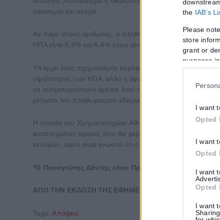
ανάλογα. Αποτέλεσμα η δικαιολογημένη αγανάκτηση και η ά
downstream 
οικονομία και αγορά.
the
IAB’s L
Please note
Αν πάμε στους αριθμούς, ο πληθωρισμός εμφανίζει τάσεις
store inform
ΗΠΑ είναι 6,5% και 6,4% (που είναι ο χαμηλότερος από το
grant or de
purposes in
Υπάρχει ένας σχηματισμός κορύφωσης του πληθωρισμού κα
υψηλότερος των ΗΠΑ, αλλά η αγοραστική δύναμη είναι ακό
Persona
να αντιμετωπιστούν άμεσα. Από την άλλη πλευρά, οι μεγά
μέτωπο του πληθωρισμού έδειχνε να ξεφεύγει από κάθε έλε
I want 
Opted 
Η πορεία του Χρηματιστηρίου Αθηνών είναι καλύτερη από τ
ανεπτυγμένες αγορές που θα φέρει τα πολυπόθητα κεφάλαι
I want 
εκλογών, αφού είναι γνωστό ότι οι αγορές δεν συμπαθούν
Opted 
*Ο Παναγιώτης Δάντης είναι
Πρόεδρος της Ένωσης Π
I want 
Adverti
Opted 
ΑΠΟ ΤΗΝ ΕΚΔΟΣΗ ΤΗΣ ΕΦΗΜΕΡΙΔΑΣ
POLITICAL
I want 
Sharing
Tags:
Απόψεις
for whic