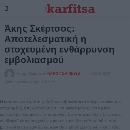
Άκης Σκέρτσος:
Αποτελεσματική η
στοχευμένη ενθάρρυνση
εμβολιασμού
Αναρτήθηκε από
ΚΑΡΦΙΤΣΑ NEWS
10/01/2022
Χρόνος Ανάγνωσης: 1 λεπτό
Η καμπάνια υπέρ του εμβολίου επιβάλλεται στο εξής να είναι πιο
στοχευμένη, όπως επισημαίνει, σε ανάρτησή του στα μέσα
κοινωνικής δικτύωσης, ο υπουργός Επικρατείας, Άκης Σκέρτσος,
αναδεικνύοντας συγχρόνως και τις τρεις διακριτές ομάδες που
βρίσκονται στο ραντάρ κυβέρνησης, επιδημιολόγων, κ.λπ.: Τους