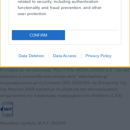
related to security, including authentication
functionality and fraud prevention, and other
user protection.
CONFIRM
Data Deletion
Data Access
Privacy Policy
Η εταιρεία με την επωνυμία “POLITICAL MEDIA GROUP A.E.” και κατ’
επέκταση η ιστοσελίδα που κατέχει αυτή “www.karfitsa.gr”
συμμορφώνονται με τη Σύσταση (ΕΕ) 2018/334 της Επιτροπής της
1ης Μαρτίου 2018 σχετικά με τα μέτρα για την αποτελεσματική
αντιμετώπιση του παράνομου περιεχομένου στο διαδίκτυο (L 63).
Μοναδικός αριθμός Μ.Η.Τ. 262048