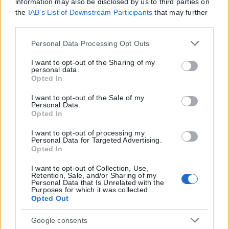
information may also be disclosed by us to third parties on
the
IAB’s List of Downstream Participants
that may further
disclose it to other third parties.
Please note that this website/app uses one or more Google
Personal Data Processing Opt Outs
services and may gather and store information including
but not limited to your visit or usage behaviour. You may
I want to opt-out of the Sharing of my
personal data.
click to grant or deny consent to Google and its third-party
Opted In
tags to use your data for below specified purposes in below
Google consent section.
I want to opt-out of the Sale of my
Personal Data.
Opted In
I want to opt-out of processing my
Personal Data for Targeted Advertising.
Opted In
I want to opt-out of Collection, Use,
Retention, Sale, and/or Sharing of my
Personal Data that Is Unrelated with the
Purposes for which it was collected.
Opted Out
Google consents