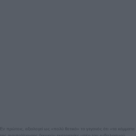
Εν πρώτοις, αξιολογεί ως «πολύ θετικό» το γεγονός ότι «τα κόμματα
της αντιπολίτευσης ξεκινούν εκστρατείες υπέρ του εμβολιασμού