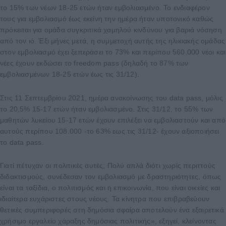
το 15% των νέων 18-25 ετών ήταν εμβολιασμένο. Το ενδιαφέρον
τους για εμβολιασμό έως εκείνη την ημέρα ήταν υποτονικό καθώς
πρόκειται για ομάδα συγκριτικά χαμηλού κινδύνου για βαριά νόσηση
από τον ιό. Έξι μήνες μετά, η συμμετοχή αυτής της ηλικιακής ομάδας
στον εμβολιασμό έχει ξεπεράσει το 73% και περίπου 560.000 νέοι και
νέες έχουν εκδώσει το freedom pass (δηλαδή το 87% των
εμβολιασμένων 18-25 ετών έως τις 31/12).
Στις 11 Σεπτεμβρίου 2021, ημέρα ανακοίνωσης του data pass, μόλις
το 20,5% 15-17 ετών ήταν εμβολιασμένο. Στις 31/12, το 55% των
μαθητών λυκείου 15-17 ετών έχουν επιλέξει να εμβολιαστούν και από
αυτούς περίπου 108.000 -το 63% εως τις 31/12- έχουν αξιοποιήσει
το data pass.
Γιατί πέτυχαν οι πολιτικές αυτές; Πολύ απλά διότι χωρίς περιττούς
διδακτισμούς, συνέδεσαν τον εμβολιασμό με δραστηριότητες, όπως
είναι τα ταξίδια, ο πολιτισμός και η επικοινωνία, που είναι οικείες και
ιδιαίτερα ευχάριστες στους νέους. Τα κίνητρα που επιβραβεύουν
θετικές συμπεριφορές στη δημόσια σφαίρα αποτελούν ένα εξαιρετικά
χρήσιμο εργαλείο χάραξης δημόσιας πολιτικής», εξηγεί, κλείνοντας