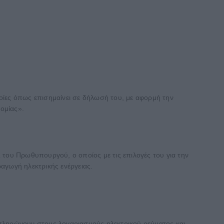
οίες όπως επισημαίνει σε δήλωσή του, με αφορμή την
ομίας».
ς του Πρωθυπουργού, ο οποίος με τις επιλογές του για την
αγωγή ηλεκτρικής ενέργειας.
 πληρώνουν στους λογαριασμούς ηλεκτρικού ρεύματος και