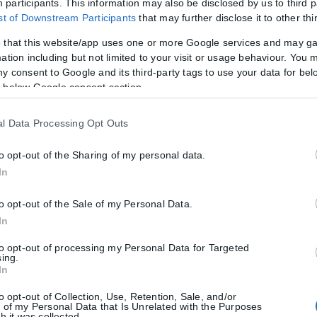
participants. This information may also be disclosed by us to third p
ist of Downstream Participants
that may further disclose it to other thi
 that this website/app uses one or more Google services and may g
ation including but not limited to your visit or usage behaviour. You m
ny consent to Google and its third-party tags to use your data for bel
 below Google consent section.
l Data Processing Opt Outs
to opt-out of the Sharing of my personal data.
In
to opt-out of the Sale of my Personal Data.
In
to opt-out of processing my Personal Data for Targeted
sing.
In
to opt-out of Collection, Use, Retention, Sale, and/or
 of my Personal Data that Is Unrelated with the Purposes
h it was collected.