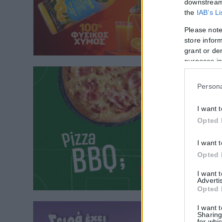
downstream 
the
IAB’s L
Please note
store inform
grant or de
purposes in
Persona
I want 
Opted 
I want 
Opted 
I want 
Adverti
Opted 
I want 
Sharing
for whic