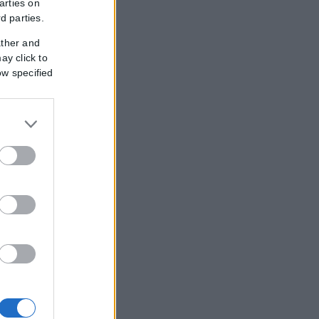
arties on
rd parties.
ather and
ay click to
ow specified