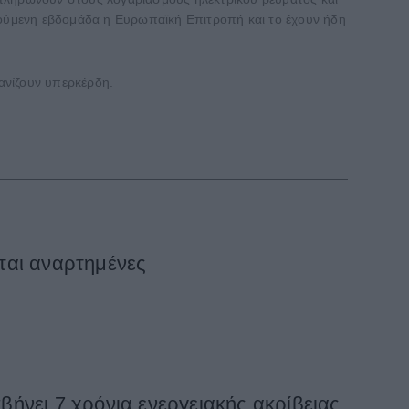
ούμενη εβδομάδα η Ευρωπαϊκή Επιτροπή και το έχουν ήδη
φανίζουν υπερκέρδη.
ται αναρτημένες
ήνει 7 χρόνια ενεργειακής ακρίβειας