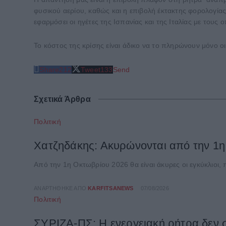
φυσικού αερίου, καθώς και η επιβολή έκτακτης φορολογ
εφαρμόσει οι ηγέτες της Ισπανίας και της Ιταλίας με τους
Το κόστος της κρίσης είναι άδικο να το πληρώνουν μόνο ο
Share
212
Tweet
133
Send
Σχετικά Άρθρα
Πολιτική
Χατζηδάκης: Ακυρώνονται από την 1η 
Από την 1η Οκτωβρίου 2026 θα είναι άκυρες οι εγκύκλιοι, 
ΑΝΑΡΤΉΘΗΚΕ ΑΠΌ
KARFITSANEWS
07/08/2026
Πολιτική
ΣΥΡΙΖΑ-ΠΣ: Η ενεργειακή ρήτρα δεν σ