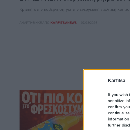
Κριτική στην κυβέρνηση για την ενεργειακή πολιτική και τ
ΑΝΑΡΤΉΘΗΚΕ ΑΠΌ
KARFITSANEWS
07/08/2026
Karfitsa -
If you wish 
sensitive i
confirm you
continue se
information 
further disc