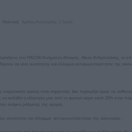
Πολιτική
Χρόνος Ανάγνωσης: 1 λεπτό
ο πρόεδρος του ΠΑΣΟΚ-Κινήματος Αλλαγής, Νίκος Ανδρουλάκης, οι οπ
ούν σε νέες ανισότητες και έλλειμμα ανταγωνιστικότητας της οικον
 ενεργειακής κρίσης είναι σημαντική. Δεν περιορίζει όμως τις ευθύνε
ς να αυξηθεί η εξάρτηση μας από το φυσικό αέριο κατά 25% στην παρ
την ανάγκη ρύθμισης της αγοράς.
ες ανισότητες και έλλειμμα ανταγωνιστικότητας της οικονομίας.
οσαρμογής στη λιανική τιμή ώστε να γνωρίζουν οι πολίτες πόσο θα