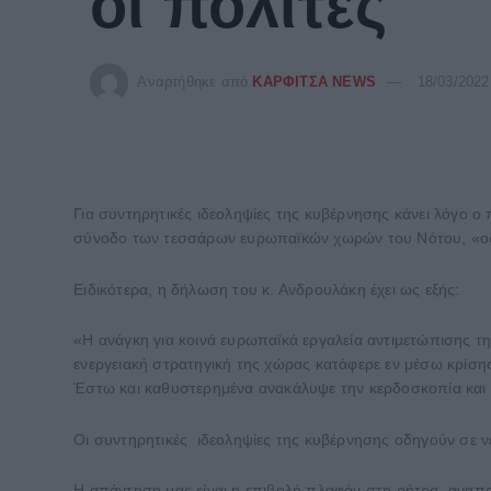
οι πολίτες
Αναρτήθηκε από
ΚΑΡΦΙΤΣΑ NEWS
18/03/2022
Για συντηρητικές ιδεοληψίες της κυβέρνησης κάνει λόγο 
σύνοδο των τεσσάρων ευρωπαϊκών χωρών του Νότου, «οδηγ
Ειδικότερα, η δήλωση του κ. Ανδρουλάκη έχει ως εξής:
«Η ανάγκη για κοινά ευρωπαϊκά εργαλεία αντιμετώπισης της
ενεργειακή στρατηγική της χώρας κατάφερε εν μέσω κρίση
Έστω και καθυστερημένα ανακάλυψε την κερδοσκοπία και 
Οι συντηρητικές ιδεοληψίες της κυβέρνησης οδηγούν σε νέ
Η απάντηση μας είναι η επιβολή πλαφόν στη ρήτρα αναπρ