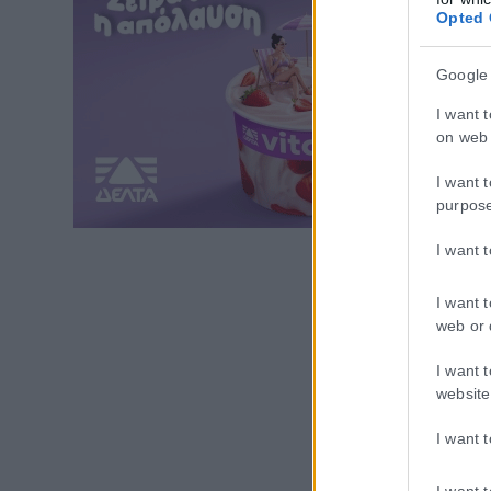
Opted 
Google
I want 
on web 
I want 
purpos
I want 
I want 
web or 
I want 
website
I want 
I want 