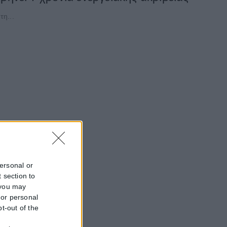
τη...
personal or
 section to
 you may
 or personal
pt-out of the
f