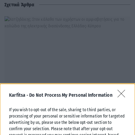
Σχετικά Άρθρα
Karfitsa -
Do Not Process My Personal Information
ΠΟΛΙΤΙΚΉ
If you wish to opt-out of the sale, sharing to third parties, or
Χατζηδάκης: Στον κάλαθο των αχρήστων οι αμφισβητήσεις
processing of your personal or sensitive information for targeted
για το καλώδιο της ηλεκτρικής διασύνδεσης Ελλάδας-Κύπρου
advertising by us, please use the below opt-out section to
Ο Κωστής Χατζηδάκης αναφέρθηκε στη συμφωνία ΑΔΜΗΕ και
confirm your selection. Please note that after your opt-out
Meridiam για την ηλεκτρική διασύνδεση Ελλάδας-Κύπρου, απαντώντας