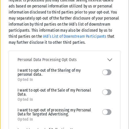
request is processed you may continue seeing interest-based
στις προηγούμενες αμφισβητήσεις. «Η Κυβέρνηση...
ads based on personal information utilized by us or personal
information disclosed to third parties prior to your opt-out. You
ΑΝΑΡΤΉΘΗΚΕ ΑΠΌ
KARFITSANEWS
06/08/2026
may separately opt-out of the further disclosure of your personal
information by third parties on the IAB’s list of downstream
participants. This information may also be disclosed by us to
third parties on the
IAB’s List of Downstream Participants
that
may further disclose it to other third parties.
Please note that this website/app uses one or more Google
services and may gather and store information including but not
Personal Data Processing Opt Outs
limited to your visit or usage behaviour. You may click to grant or
I want to opt-out of the Sharing of my
deny consent to Google and its third-party tags to use your data
personal data.
for below specified purposes in below Google consent section.
Opted In
I want to opt-out of the Sale of my Personal
Data.
Opted In
ΠΟΛΙΤΙΚΉ
I want to opt-out of processing my Personal
Data for Targeted Advertising.
Αυτοψία Λίνας Μενδώνη στα Αιγόσθενα μετά το πέρασμα της
Opted In
πυρκαγιάς
Η υπουργός Πολιτισμού, Λίνα Μενδώνη, πραγματοποίησε χθες, Τετάρτη