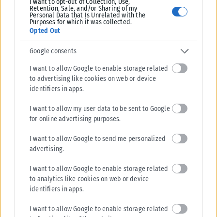
I want to opt-out of Collection, Use,
Retention, Sale, and/or Sharing of my
5 Αυγούστου, το απόγευμα, αυτοψία στην περιοχή του Πόρτο Γερμενού,
Personal Data that Is Unrelated with the
προκειμένου να...
Purposes for which it was collected.
Opted Out
ΑΝΑΡΤΉΘΗΚΕ ΑΠΌ
KARFITSANEWS
06/08/2026
Google consents
I want to allow Google to enable storage related
to advertising like cookies on web or device
identifiers in apps.
I want to allow my user data to be sent to Google
for online advertising purposes.
I want to allow Google to send me personalized
advertising.
I want to allow Google to enable storage related
to analytics like cookies on web or device
identifiers in apps.
I want to allow Google to enable storage related