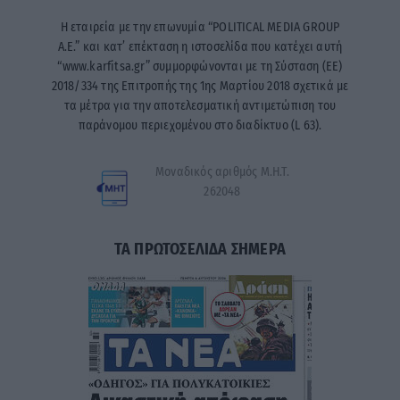
Η εταιρεία με την επωνυμία “POLITICAL MEDIA GROUP
A.E.” και κατ’ επέκταση η ιστοσελίδα που κατέχει αυτή
“www.karfitsa.gr” συμμορφώνονται με τη Σύσταση (ΕΕ)
2018/334 της Επιτροπής της 1ης Μαρτίου 2018 σχετικά με
τα μέτρα για την αποτελεσματική αντιμετώπιση του
παράνομου περιεχομένου στο διαδίκτυο (L 63).
Μοναδικός αριθμός Μ.Η.Τ.
262048
ΤΑ ΠΡΩΤΟΣΕΛΙΔΑ ΣΗΜΕΡΑ