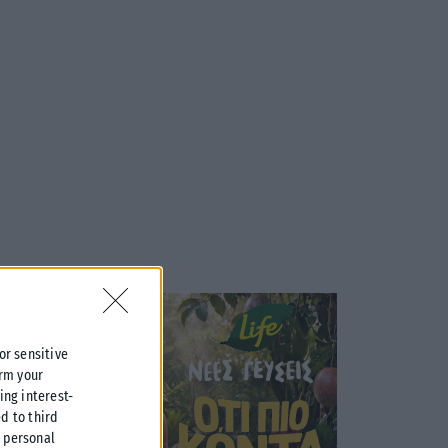
 or sensitive
irm your
ing interest-
d to third
r personal