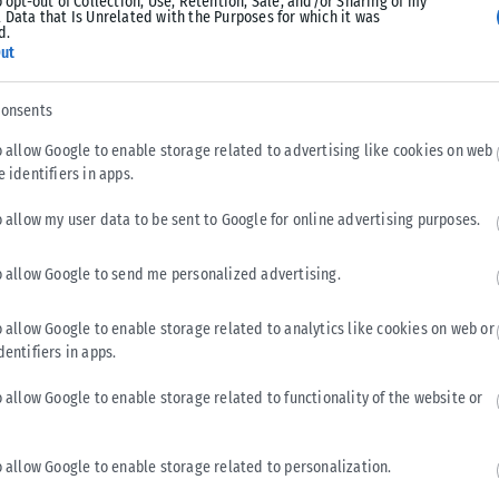
o opt-out of Collection, Use, Retention, Sale, and/or Sharing of my
 Data that Is Unrelated with the Purposes for which it was
d.
ut
consents
ΠΟΛΙΤΙΚΉ
o allow Google to enable storage related to advertising like cookies on web
e identifiers in apps.
Τσουκαλάς: «Χρειάζεται μια άλλη εξωτερική πολιτική
με στρατηγικό βάθος»
o allow my user data to be sent to Google for online advertising purposes.
Την αναγκαιότητα μιας στρατηγικής με βάθος, που «δεν έχει
o allow Google to send me personalized advertising.
αυτή η κυβέρνηση», υπογράμμισε ο εκπρόσωπος Τύπου του
ΠΑΣΟΚ, Κώστας Τσουκαλάς,...
o allow Google to enable storage related to analytics like cookies on web or
ΑΝΑΡΤΉΘΗΚΕ ΑΠΌ
KARFITSANEWS
08/08/2026
dentifiers in apps.
o allow Google to enable storage related to functionality of the website or
o allow Google to enable storage related to personalization.