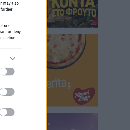
on may also
further
 store
grant or deny
 in below