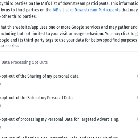
by third parties on the IAB’s list of downstream participants. This informati
 by us to third parties on the
IAB’s List of Downstream Participants
that may 
o other third parties.
ας στη μέση ελληνική οικογένεια. Και όπως κάθε εθνική
ων. Έτσι, αναμένουμε από τον κ. Ανδρουλάκη τις
that this website/app uses one or more Google services and may gather and
οποίες ακόμα δεν έχουμε δει. Και να τις καταθέσει εγκαίρως,
ncluding but not limited to your visit or usage behaviour. You may click to 
oogle and its third-party tags to use your data for below specified purposes
ερα από ποτέ».
nt section.
 Data Processing Opt Outs
Tweet
Send
o opt-out of the Sharing of my personal data.
n
o opt-out of the Sale of my Personal Data.
n
o opt-out of processing my Personal Data for Targeted Advertising.
n