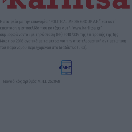
Η εταιρεία με την επωνυμία “POLITICAL MEDIA GROUP A.E.” και κατ’
επέκταση η ιστοσελίδα που κατέχει αυτή “www.karfitsa.gr”
συμμορφώνονται με τη Σύσταση (ΕΕ) 2018/334 της Επιτροπής της 1ης
Μαρτίου 2018 σχετικά με τα μέτρα για την αποτελεσματική αντιμετώπιση
του παράνομου περιεχομένου στο διαδίκτυο (L 63).
Μοναδικός αριθμός Μ.Η.Τ. 262048