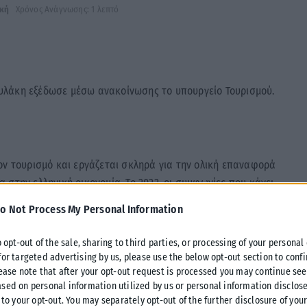
ική
Χρόνος Ανάγνωσης: 1 λεπτό
υλάκη εξέδωσε μέσω ανακοίνωσης το υπουργείο Τουρισμού.
ον τουρισμό και εργάζεται σκληρά για την ολική επαναφορά
δα στην ελληνική οικονομία. Το 2022, οι συμφωνίες που κάνει
παραγόντων της παγκόσμιας τουριστικής αγοράς, φέρνουν
o Not Process My Personal Information
τισμό.
o opt-out of the sale, sharing to third parties, or processing of your personal
αβάθμιση του τουριστικού προϊόντος, τη Βιωσιμότητα, την
for targeted advertising by us, please use the below opt-out section to conf
lease note that after your opt-out request is processed you may continue see
ξηση του διαθέσιμου εισοδήματος των Ελλήνων και των
sed on personal information utilized by us or personal information disclose
στήριξη όλων όσοι απασχολούνται άμεσα ή έμμεσα με το
 to your opt-out. You may separately opt-out of the further disclosure of you