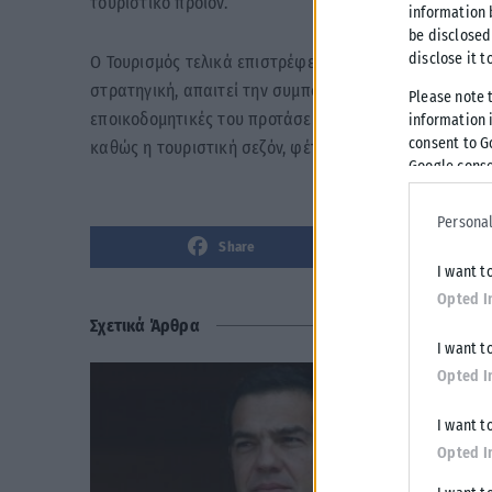
τουριστικό προϊόν.
information 
be disclosed
disclose it t
Ο Τουρισμός τελικά επιστρέφει το μέρισμα της επιτυχί
στρατηγική, απαιτεί την συμπόρευση όλων των δυνάμε
Please note 
εποικοδομητικές του προτάσεις για τον τουρισμό, τις 
information i
consent to G
καθώς η τουριστική σεζόν, φέτος, θα ξεκινήσει νωρίτ
Google conse
Personal
Share
I want t
Opted I
Σχετικά Άρθρα
I want t
Opted I
I want t
Opted I