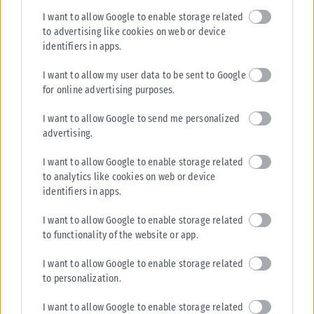
ΠΟΛΙΤΙΚΉ
I want to allow Google to enable storage related
Τσουκαλάς: «Χρειάζεται μια άλλη εξωτερική πολιτική με
to advertising like cookies on web or device
identifiers in apps.
στρατηγικό βάθος»
Την αναγκαιότητα μιας στρατηγικής με βάθος, που «δεν έχει αυτή η
I want to allow my user data to be sent to Google
κυβέρνηση», υπογράμμισε ο εκπρόσωπος Τύπου του ΠΑΣΟΚ, Κώστας
for online advertising purposes.
Τσουκαλάς,...
I want to allow Google to send me personalized
ΑΝΑΡΤΉΘΗΚΕ ΑΠΌ
KARFITSANEWS
08/08/2026
advertising.
I want to allow Google to enable storage related
to analytics like cookies on web or device
identifiers in apps.
I want to allow Google to enable storage related
to functionality of the website or app.
I want to allow Google to enable storage related
to personalization.
I want to allow Google to enable storage related