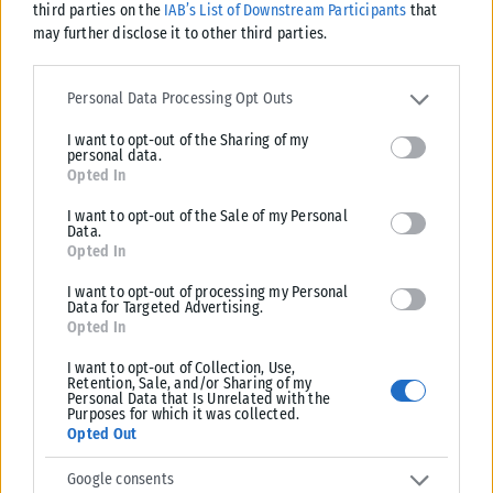
third parties on the
IAB’s List of Downstream Participants
that
προγράμματος της ΕΛ.Α.Σ. στη Θεσσαλονίκη – Παρών ο
may further disclose it to other third parties.
Τσίπρας
Please note that this website/app uses one or more Google
Το οικονομικό πρόγραμμα της ΕΛ.Α.Σ. θα παρουσιάσει ο πρόεδρος του
services and may gather and store information including but not
Personal Data Processing Opt Outs
κόμματος, Αλέξης Τσίπρας, στις 2 Σεπτεμβρίου, σε εκδήλωση στη
limited to your visit or usage behaviour. You may click to grant or
Θεσσαλονίκη....
I want to opt-out of the Sharing of my
deny consent to Google and its third-party tags to use your data
personal data.
ΑΝΑΡΤΉΘΗΚΕ ΑΠΌ
KARFITSANEWS
08/08/2026
for below specified purposes in below Google consent section.
Opted In
I want to opt-out of the Sale of my Personal
Data.
Opted In
I want to opt-out of processing my Personal
Data for Targeted Advertising.
Opted In
I want to opt-out of Collection, Use,
Retention, Sale, and/or Sharing of my
Personal Data that Is Unrelated with the
Purposes for which it was collected.
Opted Out
Google consents