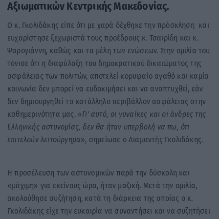
Αξιωματικών Κεντρικής Μακεδονίας.
Ο κ. Γκολιδάκης είπε ότι με χαρά δέχθηκε την πρόσκληση και
ευχαρίστησε ξεχωριστά τους προέδρους κ. Τσαϊρίδη και κ.
Ψαρογιάννη, καθώς και τα μέλη των ενώσεων. Στην ομιλία του
τόνισε ότι η διαφύλαξη του δημοκρατικού δικαιώματος της
ασφάλειας των πολιτών, αποτελεί κορυφαίο αγαθό και καμία
κοινωνία δεν μπορεί να ευδοκιμήσει και να αναπτυχθεί, εάν
δεν δημιουργηθεί το κατάλληλο περιβάλλον ασφάλειας στην
καθημερινότητα μας. «
Γι’ αυτό, οι γυναίκες και οι άνδρες της
Ελληνικής αστυνομίας, δεν θα ήταν υπερβολή να πω, ότι
επιτελούν λειτούργημα
», σημείωσε ο Διαμαντής Γκολιδάκης.
Η προσέλευση των αστυνομικών παρά την δύσκολη και
«μάχιμη» για εκείνους ώρα, ήταν μαζική. Μετά την ομιλία,
ακολούθησε συζήτηση, κατά τη διάρκεια της οποίας ο κ.
Γκολιδάκης είχε την ευκαιρία να συναντήσει και να συζητήσει