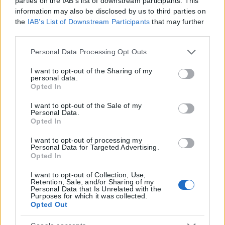
parties on the IAB’s list of downstream participants. This
information may also be disclosed by us to third parties on
the
IAB’s List of Downstream Participants
that may further
disclose it to other third parties.
Please note that this website/app uses one or more Google
Personal Data Processing Opt Outs
services and may gather and store information including
but not limited to your visit or usage behaviour. You may
I want to opt-out of the Sharing of my
personal data.
click to grant or deny consent to Google and its third-party
Opted In
tags to use your data for below specified purposes in below
Google consent section.
I want to opt-out of the Sale of my
Personal Data.
Opted In
I want to opt-out of processing my
Personal Data for Targeted Advertising.
Opted In
I want to opt-out of Collection, Use,
Retention, Sale, and/or Sharing of my
Personal Data that Is Unrelated with the
Purposes for which it was collected.
Opted Out