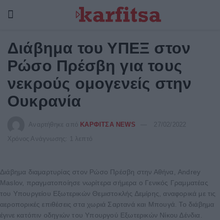
Διάβημα του ΥΠΕΞ στον
Ρώσο Πρέσβη για τους
νεκρούς ομογενείς στην
Ουκρανία
Αναρτήθηκε από
ΚΑΡΦΙΤΣΑ NEWS
27/02/2022
Χρόνος Ανάγνωσης: 1 λεπτό
Διάβημα διαμαρτυρίας στον Ρώσο Πρέσβη στην Αθήνα, Andrey
Maslov, πραγματοποίησε νωρίτερα σήμερα ο Γενικός Γραμματέας
του Υπουργείου Εξωτερικών Θεμιστοκλής Δεμίρης, αναφορικά με τις
αεροπορικές επιθέσεις στα χωριά Σαρτανά και Μπουγά. Το διάβημα
έγινε κατόπιν οδηγιών του Υπουργού Εξωτερικών Νίκου Δένδια.