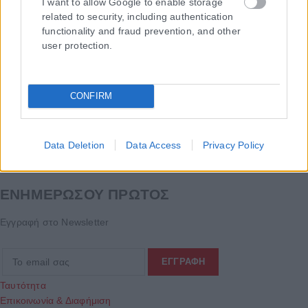
I want to allow Google to enable storage
related to security, including authentication
functionality and fraud prevention, and other
user protection.
CONFIRM
Data Deletion
Data Access
Privacy Policy
Τα
πρωτοσέλιδα
των
εφημερίδων
ΕΝΗΜΕΡΩΣΟΥ ΠΡΩΤΟΣ
Εγγραφή στο Newsletter
Ταυτότητα
Επικοινωνία & Διαφήμιση