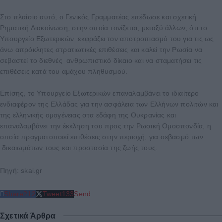
Στο πλαίσιο αυτό, ο Γενικός Γραμματέας επέδωσε και σχετική
Ρηματική Διακοίνωση, στην οποία τονίζεται, μεταξύ άλλων, ότι το
Υπουργείο Εξωτερικών εκφράζει τον αποτροπιασμό του για τις ως
άνω απρόκλητες στρατιωτικές επιθέσεις και καλεί την Ρωσία να
σεβαστεί το διεθνές ανθρωπιστικό δίκαιο και να σταματήσει τις
επιθέσεις κατά του αμάχου πληθυσμού.
Επίσης, το Υπουργείο Εξωτερικών επαναλαμβάνει το ιδιαίτερο
ενδιαφέρον της Ελλάδας για την ασφάλεια των Ελλήνων πολιτών και
της ελληνικής ομογένειας στα εδάφη της Ουκρανίας και
επαναλαμβάνει την έκκληση του προς την Ρωσική Ομοσπονδία, η
οποία πραγματοποιεί επιθέσεις στην περιοχή, για σεβασμό των
δικαιωμάτων τους και προστασία της ζωής τους.
Πηγή: skai.gr
Share
212
Tweet
133
Send
Σχετικά Άρθρα