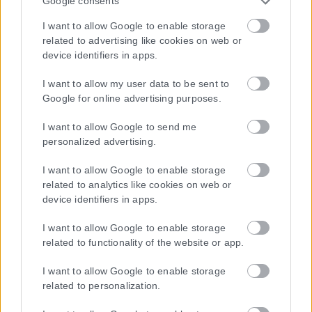
Google consents
Η εταιρεία με την επωνυμία “POLITICAL MEDIA GROUP A.E.” και κατ’
I want to allow Google to enable storage
επέκταση η ιστοσελίδα που κατέχει αυτή “www.karfitsa.gr”
related to advertising like cookies on web or
συμμορφώνονται με τη Σύσταση (ΕΕ) 2018/334 της Επιτροπής της
device identifiers in apps.
1ης Μαρτίου 2018 σχετικά με τα μέτρα για την αποτελεσματική
αντιμετώπιση του παράνομου περιεχομένου στο διαδίκτυο (L 63).
I want to allow my user data to be sent to
Google for online advertising purposes.
I want to allow Google to send me
personalized advertising.
Μοναδικός αριθμός Μ.Η.Τ. 262048
I want to allow Google to enable storage
ΤΑ ΠΡΩΤΟΣΕΛΙΔΑ ΣΗΜΕΡΑ
related to analytics like cookies on web or
device identifiers in apps.
I want to allow Google to enable storage
related to functionality of the website or app.
I want to allow Google to enable storage
related to personalization.