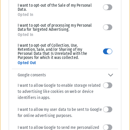
I want to opt-out of the Sale of my Personal
Data.
Opted In
ΠΟΛΙΤΙΚΉ
I want to opt-out of processing my Personal
Data for Targeted Advertising.
Στις 2 Σεπτεμβρίου η «πρεμιέρα» του οικονομικού
Opted In
προγράμματος της ΕΛ.Α.Σ. στη Θεσσαλονίκη – Παρών ο
I want to opt-out of Collection, Use,
Τσίπρας
Retention, Sale, and/or Sharing of my
Personal Data that Is Unrelated with the
Το οικονομικό πρόγραμμα της ΕΛ.Α.Σ. θα παρουσιάσει ο πρόεδρος του
Purposes for which it was collected.
κόμματος, Αλέξης Τσίπρας, στις 2 Σεπτεμβρίου, σε εκδήλωση στη
Opted Out
Θεσσαλονίκη....
Google consents
ΑΝΑΡΤΉΘΗΚΕ ΑΠΌ
KARFITSANEWS
08/08/2026
I want to allow Google to enable storage related
to advertising like cookies on web or device
identifiers in apps.
I want to allow my user data to be sent to Google
for online advertising purposes.
I want to allow Google to send me personalized