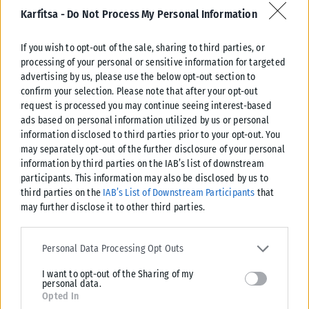
Karfitsa -
Do Not Process My Personal Information
ΠΟΛΙΤΙΚΉ
Καρυστιανού: Δεν φαίνεται να “βγαίνει” – Αποχωρεί ο Νίκος
If you wish to opt-out of the sale, sharing to third parties, or
processing of your personal or sensitive information for targeted
Μπρουτζάκης και καταγγέλλει «κλειστή κάστα» και έλλειψη
advertising by us, please use the below opt-out section to
λογοδοσίας
confirm your selection. Please note that after your opt-out
Νέο εσωτερικό «ρήγμα» καταγράφεται στην «Ελπίδα για τη
request is processed you may continue seeing interest-based
Δημοκρατία» της Μαρίας Καρυστιανού, καθώς ο επιχειρηματίας και
ads based on personal information utilized by us or personal
συνιδιοκτήτης του διαδικτυακού καναλιού...
information disclosed to third parties prior to your opt-out. You
may separately opt-out of the further disclosure of your personal
ΑΝΑΡΤΉΘΗΚΕ ΑΠΌ
ΔΉΜΗΤΡΑ ΚΑΤΡΑΜΆΔΟΥ
08/08/2026
information by third parties on the IAB’s list of downstream
participants. This information may also be disclosed by us to
third parties on the
IAB’s List of Downstream Participants
that
may further disclose it to other third parties.
Please note that this website/app uses one or more Google
services and may gather and store information including but not
Personal Data Processing Opt Outs
limited to your visit or usage behaviour. You may click to grant or
I want to opt-out of the Sharing of my
deny consent to Google and its third-party tags to use your data
personal data.
for below specified purposes in below Google consent section.
Opted In