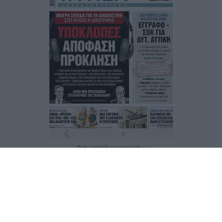
Τα
πρωτοσέλιδα
των
εφημερίδων
ΕΝΗΜΕΡΩΣΟΥ ΠΡΩΤΟΣ
Εγγραφή στο Newsletter
Ταυτότητα
Επικοινωνία & Διαφήμιση