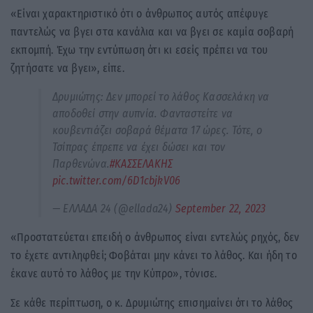
«Είναι χαρακτηριστικό ότι ο άνθρωπος αυτός απέφυγε
παντελώς να βγει στα κανάλια και να βγει σε καμία σοβαρή
εκπομπή. Έχω την εντύπωση ότι κι εσείς πρέπει να του
ζητήσατε να βγει», είπε.
Δρυμιώτης: Δεν μπορεί το λάθος Κασσελάκη να
αποδοθεί στην αυπνία. Φανταστείτε να
κουβεντιάζει σοβαρά θέματα 17 ώρες. Τότε, ο
Τσίπρας έπρεπε να έχει δώσει και τον
Παρθενώνα.
#ΚΑΣΣΕΛΑΚΗΣ
pic.twitter.com/6D1cbjkV06
— ΕΛΛΑΔΑ 24 (@ellada24)
September 22, 2023
«Προστατεύεται επειδή ο άνθρωπος είναι εντελώς ρηχός, δεν
το έχετε αντιληφθεί; Φοβάται μην κάνει το λάθος. Και ήδη το
έκανε αυτό το λάθος με την Κύπρο», τόνισε.
Σε κάθε περίπτωση, ο κ. Δρυμιώτης επισημαίνει ότι το λάθος