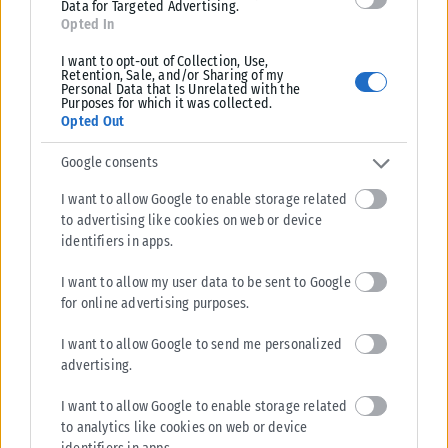
Data for Targeted Advertising.
Opted In
I want to opt-out of Collection, Use,
Retention, Sale, and/or Sharing of my
Personal Data that Is Unrelated with the
Purposes for which it was collected.
Opted Out
ΠΟΛΙΤΙΚΉ
Google consents
ΠΑΣΟΚ: «Ποιος θα πληρώσει τα 40 εκατ. ευρώ για τα
I want to allow Google to enable storage related
“Σπιτάκια Ανακύκλωσης”;»
to advertising like cookies on web or device
identifiers in apps.
Το ερώτημα «ποιος θα πληρώσει τον λογαριασμό» των 40 εκατ. για τα
«Σπιτάκια Ανακύκλωσης» απευθύνει εκ νέου το ΠΑΣΟΚ προς...
I want to allow my user data to be sent to Google
ΑΝΑΡΤΉΘΗΚΕ ΑΠΌ
KARFITSANEWS
07/08/2026
for online advertising purposes.
I want to allow Google to send me personalized
advertising.
I want to allow Google to enable storage related
to analytics like cookies on web or device