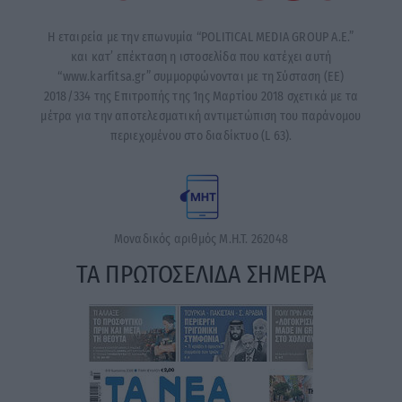
Η εταιρεία με την επωνυμία “POLITICAL MEDIA GROUP A.E.”
και κατ’ επέκταση η ιστοσελίδα που κατέχει αυτή
“www.karfitsa.gr” συμμορφώνονται με τη Σύσταση (ΕΕ)
2018/334 της Επιτροπής της 1ης Μαρτίου 2018 σχετικά με τα
μέτρα για την αποτελεσματική αντιμετώπιση του παράνομου
περιεχομένου στο διαδίκτυο (L 63).
Μοναδικός αριθμός Μ.Η.Τ. 262048
ΤΑ ΠΡΩΤΟΣΕΛΙΔΑ ΣΗΜΕΡΑ