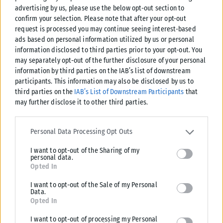
advertising by us, please use the below opt-out section to
confirm your selection. Please note that after your opt-out
request is processed you may continue seeing interest-based
ads based on personal information utilized by us or personal
information disclosed to third parties prior to your opt-out. You
may separately opt-out of the further disclosure of your personal
ΠΟΛΙΤΙΚΉ
information by third parties on the IAB’s list of downstream
participants. This information may also be disclosed by us to
Χαρδαλιάς: Καμία ανεμογεννήτρια σε αναδασωτέες και
third parties on the
IAB’s List of Downstream Participants
that
πυρόπληκτες περιοχές της Αττικής
may further disclose it to other third parties.
Την κατηγορηματική θέση της Περιφέρειας Αττικής ότι δεν πρόκειται
Please note that this website/app uses one or more Google
να εγκριθούν Μελέτες Περιβαλλοντικών Επιπτώσεων για την
services and may gather and store information including but not
Personal Data Processing Opt Outs
εγκατάσταση ανεμογεννητριών και βιομηχανικών...
limited to your visit or usage behaviour. You may click to grant or
ΑΝΑΡΤΉΘΗΚΕ ΑΠΌ
KARFITSANEWS
08/08/2026
I want to opt-out of the Sharing of my
deny consent to Google and its third-party tags to use your data
personal data.
for below specified purposes in below Google consent section.
Opted In
I want to opt-out of the Sale of my Personal
Data.
Opted In
I want to opt-out of processing my Personal