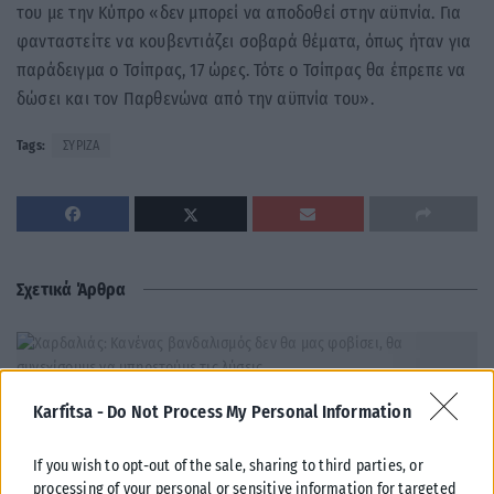
του με την Κύπρο «δεν μπορεί να αποδοθεί στην αϋπνία. Για
φανταστείτε να κουβεντιάζει σοβαρά θέματα, όπως ήταν για
παράδειγμα ο Τσίπρας, 17 ώρες. Τότε ο Τσίπρας θα έπρεπε να
δώσει και τον Παρθενώνα από την αϋπνία του».
Tags:
ΣΥΡΙΖΑ
Σχετικά Άρθρα
Karfitsa -
Do Not Process My Personal Information
If you wish to opt-out of the sale, sharing to third parties, or
processing of your personal or sensitive information for targeted