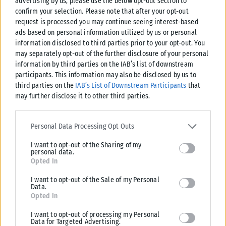
advertising by us, please use the below opt-out section to
confirm your selection. Please note that after your opt-out
request is processed you may continue seeing interest-based
ads based on personal information utilized by us or personal
information disclosed to third parties prior to your opt-out. You
ΠΟΛΙΤΙΚΉ
may separately opt-out of the further disclosure of your personal
information by third parties on the IAB’s list of downstream
Τσουκαλάς: Έκθεση-κόλαφος του ΟΟΣΑ διαλύει το success
participants. This information may also be disclosed by us to
story της κυβέρνησης
third parties on the
IAB’s List of Downstream Participants
that
Κριτική στην κυβέρνηση για την οικονομική της πολιτική άσκησε ο
may further disclose it to other third parties.
Κώστας Τσουκαλάς, με αφορμή την τελευταία έκθεση του ΟΟΣΑ.
Please note that this website/app uses one or more Google
Αναφέρει...
services and may gather and store information including but not
Personal Data Processing Opt Outs
ΑΝΑΡΤΉΘΗΚΕ ΑΠΌ
KARFITSANEWS
07/08/2026
limited to your visit or usage behaviour. You may click to grant or
I want to opt-out of the Sharing of my
deny consent to Google and its third-party tags to use your data
personal data.
for below specified purposes in below Google consent section.
Opted In
I want to opt-out of the Sale of my Personal
Data.
Opted In
I want to opt-out of processing my Personal
Data for Targeted Advertising.