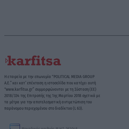
Η εταιρεία με την επωνυμία “POLITICAL MEDIA GROUP
A.E.” και κατ’ επέκταση η ιστοσελίδα που κατέχει αυτή
“www.karfitsa.gr” συμμορφώνονται με τη Σύσταση (ΕΕ)
2018/334 της Επιτροπής της 1ης Μαρτίου 2018 σχετικά με
τα μέτρα για την αποτελεσματική αντιμετώπιση του
παράνομου περιεχομένου στο διαδίκτυο (L 63).
Μοναδικός αριθμός Μ.Η.Τ. 262048