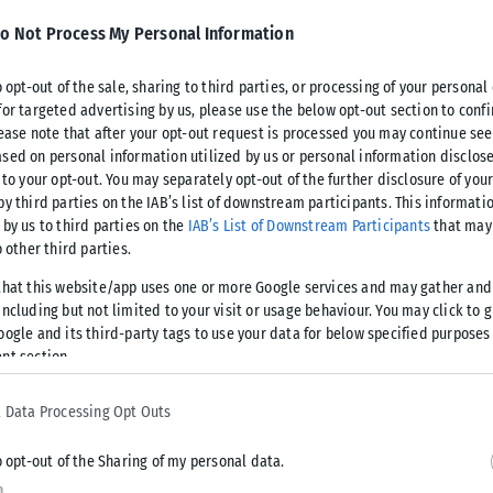
άντοτε στη διάθεση της παράταξής
o Not Process My Personal Information
ο Δημήτρης Αβραμόπουλος ερωτώμενος
ογές.
o opt-out of the sale, sharing to third parties, or processing of your personal
for targeted advertising by us, please use the below opt-out section to conf
ς στα πολιτικά κόμματα, τι πρέπει να κάνουν την επόμενη
lease note that after your opt-out request is processed you may continue see
sed on personal information utilized by us or personal information disclose
ία Κασιδιάρη είναι θέμα και της πολιτικής αλλά και της
 to your opt-out. You may separately opt-out of the further disclosure of you
εις.
by third parties on the IAB’s list of downstream participants. This informati
 by us to third parties on the
IAB’s List of Downstream Participants
that may 
o other third parties.
η χώρα μας βλέπουμε τα πράγματα «εθνοκεντρικά».
, πού πάει ο κόσμος, πού πάει η Ευρώπη…και εκεί πέρα να
that this website/app uses one or more Google services and may gather and
τη στρατηγική μας για το μέλλον» συμπλήρωσε.
ncluding but not limited to your visit or usage behaviour. You may click to 
oogle and its third-party tags to use your data for below specified purposes
nt section.
 με την Τουρκία, στην προεκλογική περίοδο, ο πρώην
α προχωρούσε σε επιχειρησιακή κίνηση, γιατί αυτό θα την
 Data Processing Opt Outs
o opt-out of the Sharing of my personal data.
τονιά μας. Πρώτα απ’ όλα την ίδια την Τουρκία να επιδιώκει
n