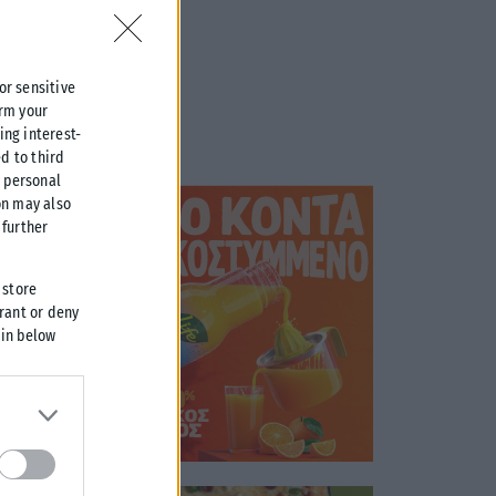
 or sensitive
irm your
ing interest-
d to third
r personal
on may also
further
 store
grant or deny
 in below