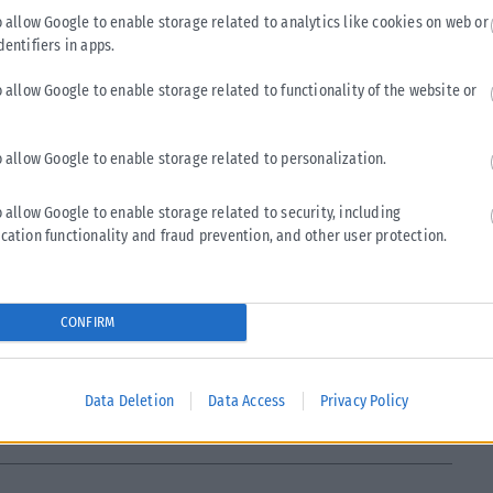
o allow Google to enable storage related to analytics like cookies on web or
dentifiers in apps.
λάδα αυτή τη στιγμή έχει ισχυρές στηρίξεις, είμαστε αρκετά
ίωσε ο πρώην υπουργός.
o allow Google to enable storage related to functionality of the website or
ων περιστάσεων» ο κ. Αβραμόπουλος είπε πως η Ευρώπη
o allow Google to enable storage related to personalization.
ικονομική υπερδύναμη, δεν κατάφερε να γίνει μία
o allow Google to enable storage related to security, including
cation functionality and fraud prevention, and other user protection.
αι η στάση της για τις γεωστρατηγικές εξελίξεις…η Ευρώπη
μόπουλος.
CONFIRM
Tweet
Send
Data Deletion
Data Access
Privacy Policy