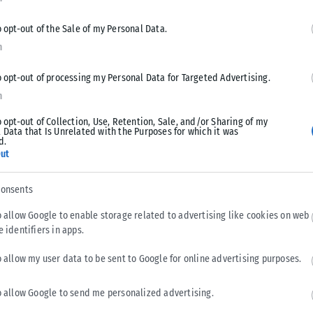
 μείγμα μεταξύ του Κεμαλικού εθνικισμού και Ισλαμισμού»
o opt-out of the Sale of my Personal Data.
n
ιάκου Μητσοτάκη, η χώρα έχει αναβαθμίσει σημαντικά τον
o opt-out of processing my Personal Data for Targeted Advertising.
 και στην Ανατολική Μεσόγειο.
n
o opt-out of Collection, Use, Retention, Sale, and/or Sharing of my
ιακό, διότι η επίλυσή του θα σημάνει αλυσιδωτά επίλυση
 Data that Is Unrelated with the Purposes for which it was
d.
θαλασσίων συνόρων στην Ανατολική Μεσόγειο» συμπλήρωσε
ut
consents
ές πρέπει να αποκτήσουν εντονότερο περιεχόμενο. «Όταν
o allow Google to enable storage related to advertising like cookies on web
συζητάμε με τους γείτονές μας και πολύ ορθά στέλνονται τα
e identifiers in apps.
o allow my user data to be sent to Google for online advertising purposes.
ούσε τα κυριαρχικά δικαιώματα της χώρας μας. Αυτό που
ίμα στο εσωτερικό της Τουρκίας, όπου έχει ανέβει ο
o allow Google to send me personalized advertising.