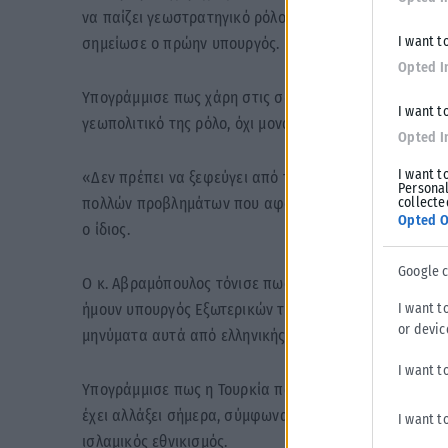
να παίζει γεωστρατηγικό ρόλο, έχουμε ένα επικίνδυνο
I want t
σημείωσε ο πρώην υπουργός.
Opted I
Υπογράμμισε πως χάρη στις σωστές κινήσεις του Κυρ
I want t
γεωπολιτικό της ρόλο, όχι μονάχα στη Βαλκανική αλλά
Opted I
I want t
«Δεν πρέπει να ξεφεύγει από την προσοχή μας το Κυπρ
Personal
collecte
πολλών προβλημάτων που αφορούν στην οριοθέτηση 
Opted O
ο ίδιος.
Google 
Ο κ. Αβραμόπουλος τόνισε πως οι διερευνητικές επαφ
I want t
ήμουν υπουργός Εξωτερικών τις προώθησα, πρέπει να 
or devic
μηνύματα αυτά από ελληνικής πλευράς» προσέθεσε.
I want t
Υπογράμμισε πως η Τουρκία παλαιότερα δεν αμφισβητ
έχει αλλάξει σήμερα, σύμφωνα με τον ίδιο, είναι το κλ
I want t
ισλαμικός εθνικισμός.