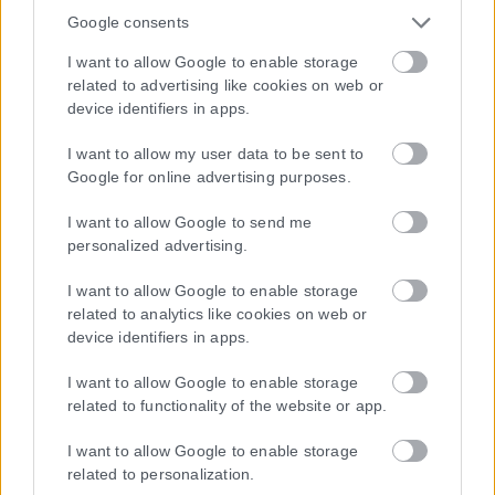
Google consents
I want to allow Google to enable storage
related to advertising like cookies on web or
device identifiers in apps.
Η εταιρεία με την επωνυμία “POLITICAL MEDIA GROUP A.E.” και κατ’
επέκταση η ιστοσελίδα που κατέχει αυτή “www.karfitsa.gr”
I want to allow my user data to be sent to
Google for online advertising purposes.
συμμορφώνονται με τη Σύσταση (ΕΕ) 2018/334 της Επιτροπής της
1ης Μαρτίου 2018 σχετικά με τα μέτρα για την αποτελεσματική
I want to allow Google to send me
αντιμετώπιση του παράνομου περιεχομένου στο διαδίκτυο (L 63).
personalized advertising.
I want to allow Google to enable storage
related to analytics like cookies on web or
Μοναδικός αριθμός Μ.Η.Τ. 262048
device identifiers in apps.
ΤΑ ΠΡΩΤΟΣΕΛΙΔΑ ΣΗΜΕΡΑ
I want to allow Google to enable storage
related to functionality of the website or app.
I want to allow Google to enable storage
related to personalization.