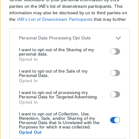
parties on the IAB’s list of downstream participants. This
information may also be disclosed by us to third parties on
the
IAB’s List of Downstream Participants
that may further
disclose it to other third parties.
Please note that this website/app uses one or more Google
Personal Data Processing Opt Outs
services and may gather and store information including
but not limited to your visit or usage behaviour. You may
I want to opt-out of the Sharing of my
personal data.
click to grant or deny consent to Google and its third-party
Opted In
tags to use your data for below specified purposes in below
Google consent section.
I want to opt-out of the Sale of my
Personal Data.
Opted In
I want to opt-out of processing my
Personal Data for Targeted Advertising.
Opted In
I want to opt-out of Collection, Use,
Retention, Sale, and/or Sharing of my
Personal Data that Is Unrelated with the
Purposes for which it was collected.
Opted Out