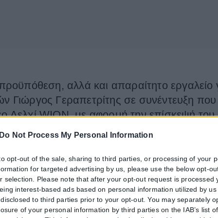
 προϋπόθεση, αλλά και απαραίτητο εργαλείο γ
κών Γιώργος Γεραπετρίτης σε συνέντευξη πο
έο Δελχί WION, με αφορμή την επίσκεψή του 
γή της Σύμβασης των Ηνωμένων Εθνών για το Δίκαιο της Θάλασσας (U
Do Not Process My Personal Information
ου διεθνούς πλαισίου των Ηνωμένων Εθνών και ιδίως της UNCLOS μπο
to opt-out of the sale, sharing to third parties, or processing of your 
ι πολλές προκλήσεις όσον αφορά την εφαρμογή του Δικαίου της Θάλα
nformation for targeted advertising by us, please use the below opt-out
η διατήρηση και περαιτέρω προώθηση της UNCLOS.
r selection. Please note that after your opt-out request is processed
eing interest-based ads based on personal information utilized by us
disclosed to third parties prior to your opt-out. You may separately o
ίκαιο της Θάλασσας θα αποτελέσει κοινό τόπο. Εξάλλου, πρόκειται για 
losure of your personal information by third parties on the IAB’s list o
 της ουσίας δεσμεύει όχι μόνο τους υπογράφοντες, αλλά όλα τα έθνη 