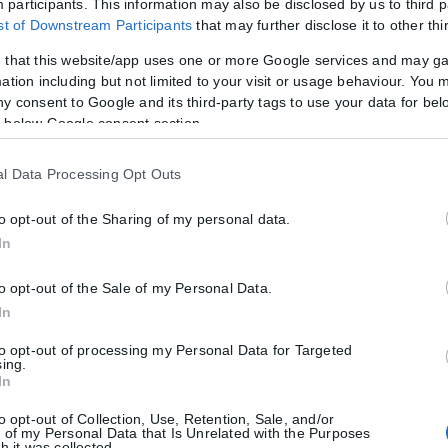
participants. This information may also be disclosed by us to third p
ist of Downstream Participants
that may further disclose it to other thi
 συνδέουν την Ελλάδα με την Ινδία, δύο έθνη με ιστορία χιλιάδων
α» την αναβάθμιση της σχέσης μεταξύ των δύο κρατών σε στρατηγική
 that this website/app uses one or more Google services and may g
ation including but not limited to your visit or usage behaviour. You m
ny consent to Google and its third-party tags to use your data for bel
ρά συμφωνιών που εξασφαλίζουν μία σχέση πολυεπίπεδης συνεργασίας
 below Google consent section.
μικής αλληλεπίδρασης. Αυτές τις προοπτικές διερεύνησε και η πολυά
του στην Ινδία.
l Data Processing Opt Outs
ος θα πρέπει να αποτελεί μια ενιαία οντότητα», τονίζει ο κ. Γεραπε
to opt-out of the Sharing of my personal data.
ζέντα Ελλάδας-Ινδίας και προσθέτει ότι το οραματικό αυτό σχέδιο δ
In
 εμπέδωση της ειρήνης.
to opt-out of the Sale of my Personal Data.
 ζωτικό τμήμα του Διαδρόμου: «Η Ελλάδα επιθυμεί να είναι το κατώφ
In
ολή ηπειρωτική χώρα και διαθέτει ιδιαίτερα σημαντικά λιμάνια, όπως
to opt-out of processing my Personal Data for Targeted
sing.
In
ε να μειώσει κατά επτά ημέρες τη διάρκεια του ταξιδιού. Εκτός αυτ
μεταφορά δεδομένων και έχει καταστεί ενεργειακός κόμβος, ιδίως καθ
to opt-out of Collection, Use, Retention, Sale, and/or
 of my Personal Data that Is Unrelated with the Purposes
h it was collected.