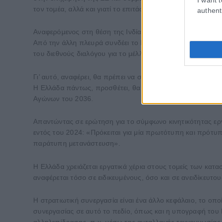
τον τομέα, αλλά και γιατί το επιτάσσει η παγκόσμια ασφάλει
authent
Αναφερόμενος στη θέση της Ινδίας στο διεθνές γίγνεσθαι, 
Από την άλλη πλευρά συνδέει το Νότο και το Βορρά, τη Δύ
του διεθνούς διαλόγου για το μέλλον της παγκόσμιας δια
Γι’ αυτό, αναφέρει, θα πρέπει να συμμετάσχει ενεργά στ
Η Ελλάδα πάντως, προσθέτει, θα στηρίξει την υποψηφιότη
Αγώνων του 2036.
Απαντώντας σε ερώτηση για το σύμφωνο κινητικότητας εργα
εντός του 2024: «Πρόκειται για μία πρωτότυπη και πρότυπ
παράτυπη μετανάστευση».
Η Ελλάδα χρειάζεται εργατικά χέρια στους τομείς των κατα
αναφέρεται τόσο σε ειδικευμένους, όσο και σε ανειδίκευτου
Η στρατιωτική συνεργασία είναι ένα άλλο κεφάλαιο, το οπ
συνεργασίας σε αυτό το πεδίο, όπως και η υπογραφή το