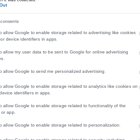
αντικά έργα, όπως η εμβληματική κατασκευή του νέου αεροδρομίου τ
Out
προσφέρουν ο Πειραιάς και άλλα ελληνικά λιμάνια.
 consents
,τι περνάει από το χέρι της για την υλοποίηση του διαδρόμου. «Με τ
to allow Google to enable storage related to advertising like cookies
ά και για όλες τις άλλες οικονομικές και πολιτιστικές σχέσεις που π
or device identifiers in apps.
to allow my user data to be sent to Google for online advertising
ερής συνεργασία και πιο συγκεκριμένα με τα αραβικά κράτη, με τα Η
es.
άρτες για την πραγματοποίηση του έργου.
to allow Google to send me personalized advertising.
ν κρίση στη Μέση Ανατολή, ο υπουργός Εξωτερικών παραδέχεται ότι 
ξελιχθεί «ανεξάρτητα από την τρέχουσα κατάσταση, η οποία ελπίζουμε
to allow Google to enable storage related to analytics like cookies on
 μεγάλη ανθρωπιστική καταστροφή, και καλεί τη διεθνή κοινότητα «ν
device identifiers in apps.
στικής βοήθειας ειδικά στην περιοχή της Γάζας».
to allow Google to enable storage related to functionality of the
την κατάσταση που έχει διαμορφωθεί στην Ερυθρά Θάλασσα. Πέραν του
 or app.
 του Σουέζ, υπάρχει σημαντικός κίνδυνος διάχυσης της κρίσης.
to allow Google to enable storage related to personalization.
υμε μια παγκόσμια επιχείρηση για την προστασία της θαλάσσιας ασφά
ρεγάτα. «Θεωρούμε ότι είναι σημαντικό όχι μόνο ως προς την θαλάσσι
to allow Google to enable storage related to security, including