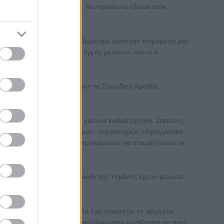
ου Καστελίου στην Κρήτη, θα πρέπει να εξεταστούν
ην κυβέρνηση της Ινδίας καθορίσαμε κατά την παραμονή μας
ρέπει να αναπτύξουμε στο εγγύς μέλλον», λέει ο κ.
νωμένα Αραβικά Εμιράτα και τη Σαουδική Αραβία,
θα μπορούσε να σημειωθεί κάποια καθυστέρηση. Ωστόσο,
 ότι θα τερματιστεί σύντομα». Χαρακτηρίζει «πραγματικά
α λάβει σημαντικά μέτρα, προκειμένου να σταματήσουν οι
 ότι τα χτυπήματα των Χούθι της Υεμένης έχουν μειώσει
λειας», δηλώνει. Η Ελλάδα έχει παράσχει το αρχηγείο
α ασφάλεια και την ασφάλεια όλων όσοι εργάζονται σε αυτό