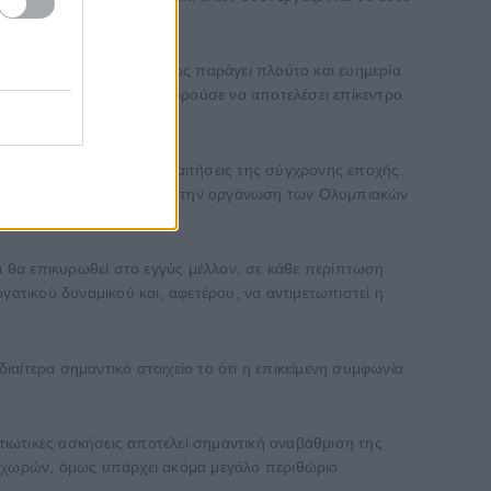
 ιδιαίτερα σημαντικό, καθώς παράγει πλούτο και ευημερία.
ο και στην G20 και θα μπορούσε να αποτελέσει επίκεντρο
α ανταποκριθούν στις απαιτήσεις της σύγχρονης εποχής.
ά και την υποψηφιότητα για την οργάνωση των Ολυμπιακών
αι θα επικυρωθεί στο εγγύς μέλλον, σε κάθε περίπτωση
γατικού δυναμικού και, αφετέρου, να αντιμετωπιστεί η
διαίτερα σημαντικό στοιχείο το ότι η επικείμενη συμφωνία
ατιωτικές ασκήσεις αποτελεί σημαντική αναβάθμιση της
 χωρών, όμως υπάρχει ακόμα μεγάλο περιθώριο