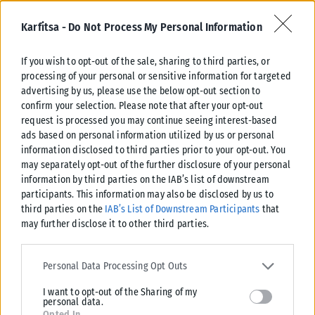
σχετικά με τη μετάκληση εργατικού δυναμικού από την
Αίγυπτο στην Ελλάδα και τη δημιουργία ενός μηχανισμού
Karfitsa -
Do Not Process My Personal Information
προκειμένου πράγματι να διευκολυνθούν οι Αιγύπτιοι που
έρχονται στην Ελλάδα για να εργαστούν, ιδίως στους τομείς
If you wish to opt-out of the sale, sharing to third parties, or
processing of your personal or sensitive information for targeted
της γεωργίας και της αλιείας. Εξήγγειλε πως τους επόμενους
advertising by us, please use the below opt-out section to
μήνες, «θα ενισχύσουμε περαιτέρω αυτή την πρωτοβουλία,
confirm your selection. Please note that after your opt-out
ώστε να επιτρέψουμε σε μεγαλύτερο αριθμό Αιγυπτίων
request is processed you may continue seeing interest-based
εργαζομένων να μετακληθούν στην Ελλάδα και να εργαστούν
ads based on personal information utilized by us or personal
σε καίριους οικονομικούς τομείς». Επιγραμματικά, όπως το
information disclosed to third parties prior to your opt-out. You
may separately opt-out of the further disclosure of your personal
έθεσε, είναι «όντως σημαντικό να σταματήσουμε και να
information by third parties on the IAB’s list of downstream
ελέγξουμε την παράτυπη μετανάστευση, σεβόμενοι
participants. This information may also be disclosed by us to
παράλληλα τα θεμελιώδη ανθρώπινα δικαιώματα» και από
third parties on the
IAB’s List of Downstream Participants
that
την άλλη πλευρά, «είναι απαραίτητο να προωθήσουμε
may further disclose it to other third parties.
νόμιμες οδούς μετανάστευσης και πιστεύω ότι η συμφωνία
Please note that this website/app uses one or more Google
μεταξύ Αιγύπτου και Ελλάδας είναι το καλύτερο πρότυπο».
services and may gather and store information including but not
Personal Data Processing Opt Outs
limited to your visit or usage behaviour. You may click to grant or
Λιβύη, Σουδάν, Ουκρανία, επισιτιστική ασφάλεια
I want to opt-out of the Sharing of my
deny consent to Google and its third-party tags to use your data
personal data.
for below specified purposes in below Google consent section.
Opted In