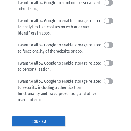
I want to allow Google to send me personalized
– οι άνθρωποι αναγκάζονται να εγκαταλείψουν τις χώρες και
advertising.
τα σπίτια τους – αλλά και επειδή υπάρχει άμεση απειλή
επισιτιστικής ανασφάλειας, που θα ενταθεί. Συνεπώς,
I want to allow Google to enable storage related
to analytics like cookies on web or device
πιστεύω ότι πρέπει να το συζητήσουμε αμέσως και ότι η
identifiers in apps.
Αίγυπτος έχει ενεργό ρόλο σε αυτή τη διαμεσολάβηση.
Ενθαρρύνουμε με κάθε τρόπο μια λύση που θα είναι ενάντια
I want to allow Google to enable storage related
σε κάθε είδους βία και υπέρ μιας δημοκρατικής λύσης για τη
to functionality of the website or app.
χώρα» σημείωσε.
I want to allow Google to enable storage related
to personalization.
Κληθείς να απαντήσει για τον πόλεμο στην Ουκρανία,
επισήμανε πως πρόκειται για έναν συνεχιζόμενο,
I want to allow Google to enable storage related
αδικαιολόγητο πόλεμο, που προκλήθηκε από την παράνομη
to security, including authentication
εισβολή της Ρωσίας σε ένα κυρίαρχο κράτος. «Από την αρχή,
functionality and fraud prevention, and other
user protection.
η Ελλάδα υιοθέτησε μια εξαιρετικά σαφή θέση,
συντασσόμενη με όλο τον δυτικό κόσμο, υπέρ της Ουκρανίας.
Υποστηρίξαμε την Ουκρανία με κάθε δυνατό τρόπο, ιδιαίτερα
CONFIRM
στον ανθρωπιστικό και οικονομικό τομέα, αλλά και στον