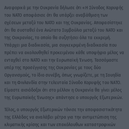
Αναφορικά με την Ουκρανία δήλωσε ότι «Η Σύνοδος Κορυφής
του ΝΑΤΟ αποφάσισε ότι θα υπάρξει αναβάθμιση των
σχέσεων μεταξύ του ΝΑΤΟ και της Ουκρανίας. Αποφασίστηκε
ότι θα συσταθεί ένα Ανώτατο Συμβούλιο μεταξύ του ΝΑΤΟ και
της Ουκρανίας, το οποίο θα συζητήσει όλα τα εκκρεμή.
Υπάρχει μια διαδικασία, μια συγκεκριμένη διαδικασία που
πρέπει να ακολουθηθεί προκειμένου κάθε υποψήφιο μέλος να
ενταχθεί στο ΝΑΤΟ και την Ευρωπαϊκή Ένωση. Τασσόμαστε
υπέρ της προσέγγισης της Ουκρανίας με τους δύο
Οργανισμούς, το ίδιο συνέβη, όπως γνωρίζετε, με τη Σουηδία
και τη Φινλανδία στην τελευταία Σύνοδο Κορυφής του ΝΑΤΟ.
Είμαστε αισιόδοξοι ότι στο μέλλον η Ουκρανία θα γίνει μέλος
της Ευρωπαϊκής Ένωσης» απάντησε ο υπουργός Εξωτερικών.
Τέλος, ο υπουργός Εξωτερικών τόνισε την αποφασιστικότητα
της Ελλάδας να αναλάβει μέτρα για την αντιμετώπιση της
κλιματικής κρίσης και των επακόλουθων καταστροφικών