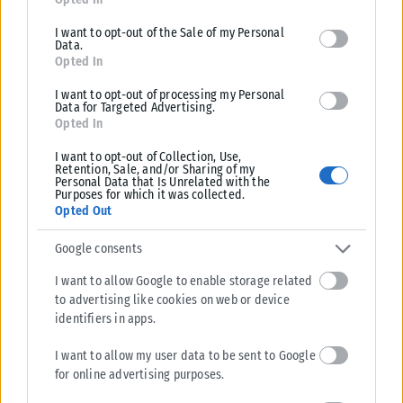
Αναφορικά με τη Λιβύη, είπε πως είναι ένα ακανθώδες ζήτημα
και διαμήνυσε πως «συντασσόμαστε με την Ευρωπαϊκή
I want to opt-out of the Sale of my Personal
Data.
Ένωση και τα Ηνωμένα Έθνη σχετικά με τον καλύτερο δυνατό
Opted In
τρόπο στήριξης της διαδικασίας που θα οδηγήσει σε γενικές
I want to opt-out of processing my Personal
εκλογές». Προέχει, υπογράμμισε, η απόσυρση των ξένων
Data for Targeted Advertising.
μαχητών και μισθοφόρων. «Η χώρα πρέπει να απαλλαγεί από
Opted In
κάθε ξένη στρατιωτική παρουσία και κυρίως από τους
I want to opt-out of Collection, Use,
μισθοφόρους που βρίσκονται σήμερα στη Λιβύη. Πρέπει να
Retention, Sale, and/or Sharing of my
Personal Data that Is Unrelated with the
επιτραπεί στον λιβυκό λαό να εκφραστεί δημοκρατικά μέσω
Purposes for which it was collected.
Opted Out
ελεύθερων και δίκαιων εκλογών, ώστε να αρθρωθεί μια ενιαία
φωνή στη Λιβύη με τον πιο δημοκρατικό και ανώδυνο τρόπο»
Google consents
τόνισε.
I want to allow Google to enable storage related
Εν συνεχεία, υπογράμμισε την ανάγκη η κατάσταση στο
to advertising like cookies on web or device
identifiers in apps.
Σουδάν, που πλήττεται από μια έντονη εμφύλια κατάσταση,
να αντιμετωπιστεί άμεσα. «Πιστεύω ότι όλοι οφείλουμε να
I want to allow my user data to be sent to Google
είμαστε πολύ ενεργοί, διότι αυτή τη στιγμή αναπτύσσεται μια
for online advertising purposes.
ανθρωπιστική κρίση, όχι μόνο όσον αφορά τη μετανάστευση