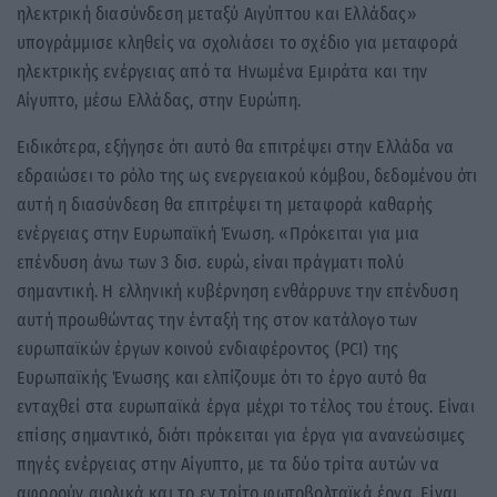
ηλεκτρική διασύνδεση μεταξύ Αιγύπτου και Ελλάδας»
υπογράμμισε κληθείς να σχολιάσει το σχέδιο για μεταφορά
ηλεκτρικής ενέργειας από τα Ηνωμένα Εμιράτα και την
Αίγυπτο, μέσω Ελλάδας, στην Ευρώπη.
Ειδικότερα, εξήγησε ότι αυτό θα επιτρέψει στην Ελλάδα να
εδραιώσει το ρόλο της ως ενεργειακού κόμβου, δεδομένου ότι
αυτή η διασύνδεση θα επιτρέψει τη μεταφορά καθαρής
ενέργειας στην Ευρωπαϊκή Ένωση. «Πρόκειται για μια
επένδυση άνω των 3 δισ. ευρώ, είναι πράγματι πολύ
σημαντική. Η ελληνική κυβέρνηση ενθάρρυνε την επένδυση
αυτή προωθώντας την ένταξή της στον κατάλογο των
ευρωπαϊκών έργων κοινού ενδιαφέροντος (PCI) της
Ευρωπαϊκής Ένωσης και ελπίζουμε ότι το έργο αυτό θα
ενταχθεί στα ευρωπαϊκά έργα μέχρι το τέλος του έτους. Είναι
επίσης σημαντικό, διότι πρόκειται για έργα για ανανεώσιμες
πηγές ενέργειας στην Αίγυπτο, με τα δύο τρίτα αυτών να
αφορούν αιολικά και το εν τρίτο φωτοβολταϊκά έργα. Είναι