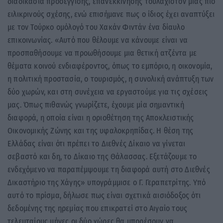
διαδικασία προσέγγισης, επανεκκίνησης τουλάχιστον μιας πιο
ειλικρινούς σχέσης, ενώ επισήμανε πως ο ίδιος έχει αναπτύξει
με τον Τούρκο ομόλογό του Χακάν Φιντάν ένα δίαυλο
επικοινωνίας. «Αυτό που θέλουμε να κάνουμε είναι να
προσπαθήσουμε να προωθήσουμε μια θετική ατζέντα με
θέματα κοινού ενδιαφέροντος, όπως το εμπόριο, η οικονομία,
η πολιτική προστασία, ο τουρισμός, η συνολική ανάπτυξη των
δύο χωρών, και στη συνέχεια να εργαστούμε για τις σχέσεις
μας. Όπως πιθανώς γνωρίζετε, έχουμε μία σημαντική
διαφορά, η οποία είναι η οριοθέτηση της Αποκλειστικής
Οικονομικής Ζώνης και της υφαλοκρηπίδας. Η θέση της
Ελλάδας είναι ότι πρέπει το Διεθνές Δίκαιο να γίνεται
σεβαστό και δη, το Δίκαιο της Θάλασσας. Εξετάζουμε το
ενδεχόμενο να παραπέμψουμε τη διαφορά αυτή στο Διεθνές
Δικαστήριο της Χάγης» υπογράμμισε ο Γ. Γεραπετρίτης. Υπό
αυτό το πρίσμα, δήλωσε πως είναι σχετικά αισιόδοξος ότι
δεδομένης της ηρεμίας που επικρατεί στο Αιγαίο τους
τελευταίους μήνες οι δύο χώρες θα μπορέσουν να