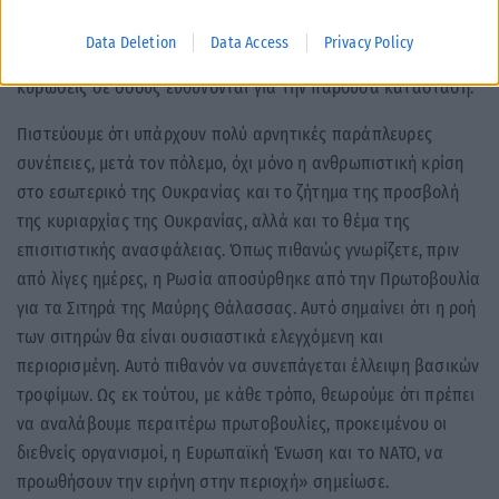
τομέα της στρατιωτικής βοήθειας. Υποστηρίζουμε σαφώς μια
λύση που θα επιτρέψει την εδαφική ακεραιότητα και
Data Deletion
Data Access
Privacy Policy
κυριαρχία της Ουκρανίας και θα επιβάλλει ουσιαστικά
κυρώσεις σε όσους ευθύνονται για την παρούσα κατάσταση.
Πιστεύουμε ότι υπάρχουν πολύ αρνητικές παράπλευρες
συνέπειες, μετά τον πόλεμο, όχι μόνο η ανθρωπιστική κρίση
στο εσωτερικό της Ουκρανίας και το ζήτημα της προσβολή
της κυριαρχίας της Ουκρανίας, αλλά και το θέμα της
επισιτιστικής ανασφάλειας. Όπως πιθανώς γνωρίζετε, πριν
από λίγες ημέρες, η Ρωσία αποσύρθηκε από την Πρωτοβουλία
για τα Σιτηρά της Μαύρης Θάλασσας. Αυτό σημαίνει ότι η ροή
των σιτηρών θα είναι ουσιαστικά ελεγχόμενη και
περιορισμένη. Αυτό πιθανόν να συνεπάγεται έλλειψη βασικών
τροφίμων. Ως εκ τούτου, με κάθε τρόπο, θεωρούμε ότι πρέπει
να αναλάβουμε περαιτέρω πρωτοβουλίες, προκειμένου οι
διεθνείς οργανισμοί, η Ευρωπαϊκή Ένωση και το ΝΑΤΟ, να
προωθήσουν την ειρήνη στην περιοχή» σημείωσε.