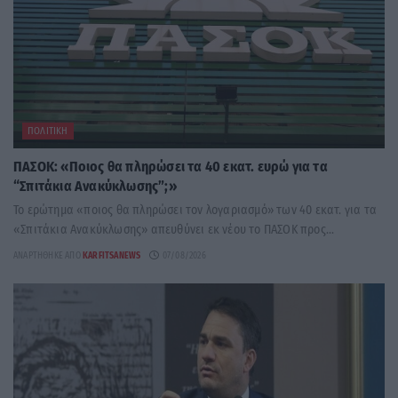
ΠΟΛΙΤΙΚΉ
ΠΑΣΟΚ: «Ποιος θα πληρώσει τα 40 εκατ. ευρώ για τα
“Σπιτάκια Ανακύκλωσης”;»
Το ερώτημα «ποιος θα πληρώσει τον λογαριασμό» των 40 εκατ. για τα
«Σπιτάκια Ανακύκλωσης» απευθύνει εκ νέου το ΠΑΣΟΚ προς...
ΑΝΑΡΤΉΘΗΚΕ ΑΠΌ
KARFITSANEWS
07/08/2026