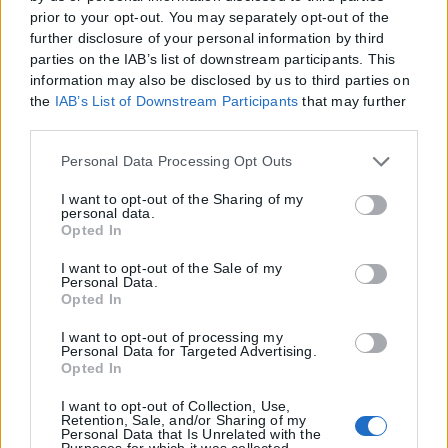
prior to your opt-out. You may separately opt-out of the
further disclosure of your personal information by third
parties on the IAB’s list of downstream participants. This
information may also be disclosed by us to third parties on
the
IAB’s List of Downstream Participants
that may further
disclose it to other third parties.
Please note that this website/app uses one or more Google
Personal Data Processing Opt Outs
services and may gather and store information including
but not limited to your visit or usage behaviour. You may
I want to opt-out of the Sharing of my
personal data.
click to grant or deny consent to Google and its third-party
Opted In
tags to use your data for below specified purposes in below
Google consent section.
I want to opt-out of the Sale of my
Personal Data.
Opted In
I want to opt-out of processing my
Personal Data for Targeted Advertising.
Η εταιρεία με την επωνυμία “POLITICAL MEDIA GROUP A.E.” και κατ’
Opted In
επέκταση η ιστοσελίδα που κατέχει αυτή “www.karfitsa.gr”
I want to opt-out of Collection, Use,
συμμορφώνονται με τη Σύσταση (ΕΕ) 2018/334 της Επιτροπής της
Retention, Sale, and/or Sharing of my
1ης Μαρτίου 2018 σχετικά με τα μέτρα για την αποτελεσματική
Personal Data that Is Unrelated with the
Purposes for which it was collected.