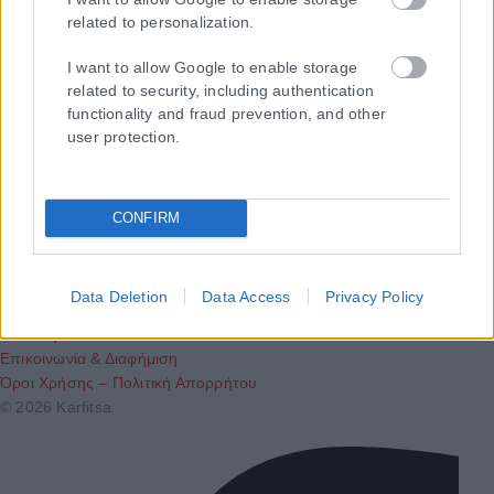
related to personalization.
I want to allow Google to enable storage
related to security, including authentication
functionality and fraud prevention, and other
user protection.
Τα
πρωτοσέλιδα
των
εφημερίδων
ΕΝΗΜΕΡΩΣΟΥ ΠΡΩΤΟΣ
CONFIRM
Εγγραφή στο Newsletter
Data Deletion
Data Access
Privacy Policy
Ταυτότητα
Επικοινωνία & Διαφήμιση
Όροι Χρήσης – Πολιτική Απορρήτου
© 2026 Karfitsa