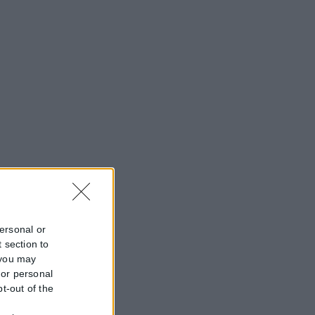
personal or
 section to
 you may
 or personal
pt-out of the
f