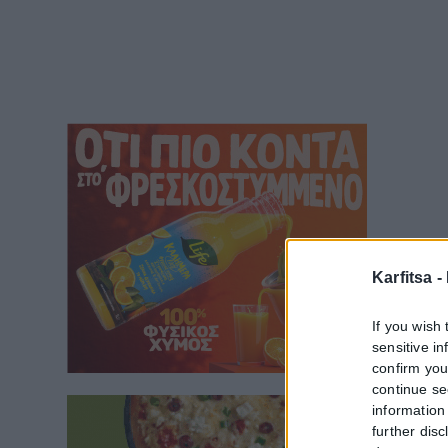
Karfitsa -
If you wish 
sensitive i
confirm you
continue se
information 
further disc