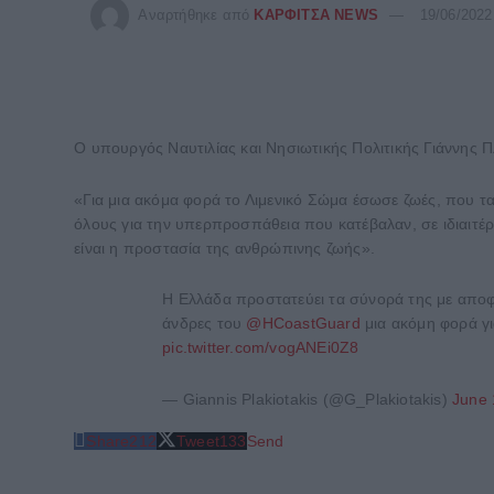
Αναρτήθηκε από
ΚΑΡΦΙΤΣΑ NEWS
19/06/2022
O υπουργός Ναυτιλίας και Νησιωτικής Πολιτικής Γιάννης 
«Για μια ακόμα φορά το Λιμενικό Σώμα έσωσε ζωές, που τ
όλους για την υπερπροσπάθεια που κατέβαλαν, σε ιδιαιτ
είναι η προστασία της ανθρώπινης ζωής».
Η Ελλάδα προστατεύει τα σύνορά της με αποφα
άνδρες του
@HCoastGuard
μια ακόμη φορά γι
pic.twitter.com/vogANEi0Z8
— Giannis Plakiotakis (@G_Plakiotakis)
June 
Share
212
Tweet
133
Send