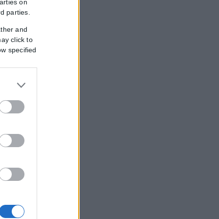
arties on
rd parties.
ather and
ay click to
ow specified