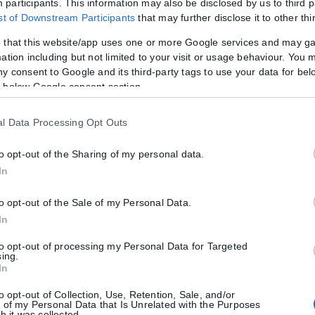
participants. This information may also be disclosed by us to third p
ist of Downstream Participants
that may further disclose it to other thi
 that this website/app uses one or more Google services and may g
ation including but not limited to your visit or usage behaviour. You m
ny consent to Google and its third-party tags to use your data for bel
 below Google consent section.
l Data Processing Opt Outs
to opt-out of the Sharing of my personal data.
In
to opt-out of the Sale of my Personal Data.
In
to opt-out of processing my Personal Data for Targeted
sing.
In
to opt-out of Collection, Use, Retention, Sale, and/or
 of my Personal Data that Is Unrelated with the Purposes
h it was collected.