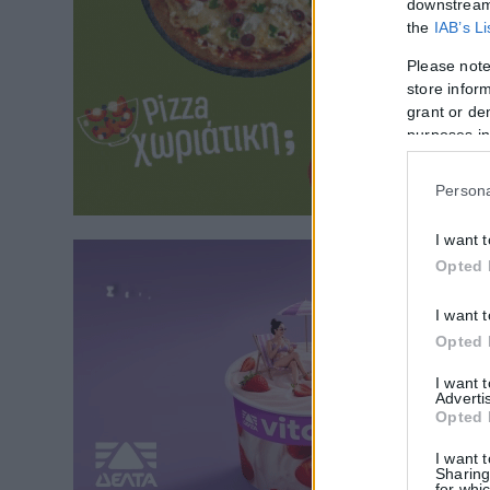
downstream 
the
IAB’s L
Please note
store inform
grant or de
purposes in
Persona
I want 
Opted 
I want 
Opted 
I want 
Adverti
Opted 
I want 
Sharing
for whic