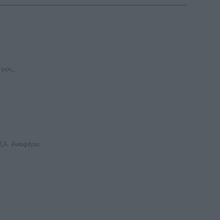
ρος...
Α. Αναφέρει...