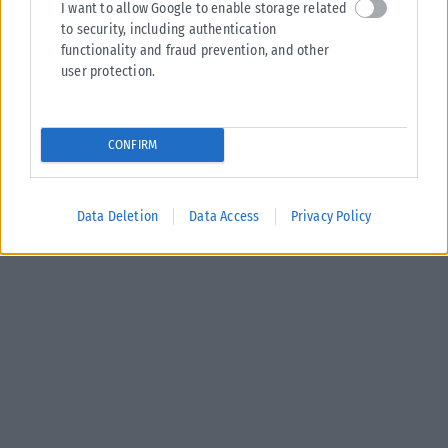
I want to allow Google to enable storage related
to security, including authentication
functionality and fraud prevention, and other
ΠΟΛΙΤΙΚΉ
user protection.
Τσουκαλάς: Έκθεση-κόλαφος του ΟΟΣΑ διαλύει το success
story της κυβέρνησης
CONFIRM
Κριτική στην κυβέρνηση για την οικονομική της πολιτική άσκησε ο
Κώστας Τσουκαλάς, με αφορμή την τελευταία έκθεση του ΟΟΣΑ.
Αναφέρει...
Data Deletion
Data Access
Privacy Policy
ΑΝΑΡΤΉΘΗΚΕ ΑΠΌ
KARFITSANEWS
07/08/2026