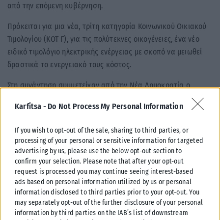
από την επόμενη κυβέρνηση.
Πρόκειται για μια νέα, τρίτη κατηγορία Κοινωνικού Οικιακού
Τιμολογίου (ΚΟΤ Γ), για τις πολύτεκνες οικογένειες, ένα νέο
ειδικό τιμολόγιο ηλεκτρικής ενέργειας με σκοπό να μειωθεί
δραστικά το ενεργειακό τους κόστος.
Στη συνάντηση συμμετείχαν από την Νέα Δημοκρατία ο
Εκπρόσωπος Τύπου Άκης Σκέρτσος και ο Πρόεδρος της
Karfitsa -
Do Not Process My Personal Information
Επιτροπής Εκλογικού Αγώνα της ΝΔ Γιάννης Μπρατάκος και
από την πλευρά της Ανώτατης Συνομοσπονδίας Πολυτέκνων
If you wish to opt-out of the sale, sharing to third parties, or
Ελλάδος ο Πρόεδρος Βασίλειος Θεοτοκάτος, οι
processing of your personal or sensitive information for targeted
Αντιπρόεδροι Θωμάς Γιαννιώτης και Δημήτρης Σταμούλης, η
advertising by us, please use the below opt-out section to
confirm your selection. Please note that after your opt-out
Γενική Γραμματέας Δήμητρα-Ινές Αγγελή, τα μέλη της
request is processed you may continue seeing interest-based
Εκτελεστικής Επιτροπής Κωνσταντίνος Σολδάτος και Ιωάννα
ads based on personal information utilized by us or personal
Φωτοπούλου, ο Διευθυντής Χαράλαμπος Παύλος και ο
information disclosed to third parties prior to your opt-out. You
Καθηγητής Πανεπιστημίου Δυτικής Αττικής και Διευθυντής
may separately opt-out of the further disclosure of your personal
του Ερευνητικού Εργαστηρίου Κοινωνικής Διοίκησης Γαβριήλ
information by third parties on the IAB’s list of downstream