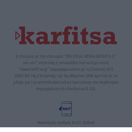
Η εταιρεία με την επωνυμία “POLITICAL MEDIA GROUP A.E.”
και κατ’ επέκταση η ιστοσελίδα που κατέχει αυτή
“www.karfitsa.gr” συμμορφώνονται με τη Σύσταση (ΕΕ)
2018/334 της Επιτροπής της 1ης Μαρτίου 2018 σχετικά με τα
μέτρα για την αποτελεσματική αντιμετώπιση του παράνομου
περιεχομένου στο διαδίκτυο (L 63).
Μοναδικός αριθμός Μ.Η.Τ. 262048