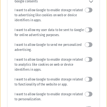
Google consents
I want to allow Google to enable storage related
ΠΟΛΙΤΙΚΉ
to advertising like cookies on web or device
identifiers in apps.
ΠΑΣΟΚ: «Ποιος θα πληρώσει τα 40 εκατ. ευρώ για τα
“Σπιτάκια Ανακύκλωσης”;»
I want to allow my user data to be sent to Google
Το ερώτημα «ποιος θα πληρώσει τον λογαριασμό» των 40 εκατ. για τα
for online advertising purposes.
«Σπιτάκια Ανακύκλωσης» απευθύνει εκ νέου το ΠΑΣΟΚ προς...
I want to allow Google to send me personalized
ΑΝΑΡΤΉΘΗΚΕ ΑΠΌ
KARFITSANEWS
07/08/2026
advertising.
I want to allow Google to enable storage related
to analytics like cookies on web or device
identifiers in apps.
I want to allow Google to enable storage related
to functionality of the website or app.
I want to allow Google to enable storage related
to personalization.