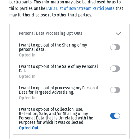
participants. This information may also be disclosed by us to
Αμίτσης.
third parties on the
IAB’s List of Downstream Participants
that
may further disclose it to other third parties.
Tags:
Άκης Σκέρτσος
Γιάννης Μπρατάκος
ΚΥΡΙΑΚΟΣ ΜΗΤΣΟΤΑΚΗΣ
Please note that this website/app uses one or more Google
services and may gather and store information including but not
Personal Data Processing Opt Outs
limited to your visit or usage behaviour. You may click to grant or
I want to opt-out of the Sharing of my
deny consent to Google and its third-party tags to use your data
personal data.
for below specified purposes in below Google consent section.
Opted In
Σχετικά Άρθρα
I want to opt-out of the Sale of my Personal
Data.
Opted In
I want to opt-out of processing my Personal
Data for Targeted Advertising.
Opted In
I want to opt-out of Collection, Use,
Retention, Sale, and/or Sharing of my
Personal Data that Is Unrelated with the
Purposes for which it was collected.
Opted Out