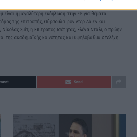
υμ είναι η μεγαλύτερη εκδήλωση στην ΕΕ για θέματα
δρος της Επιτροπής, Ούρσουλα φον ντερ Λάιεν και
 Νίκολας Σμίτ, η Επίτροπος Ισότητας, Ελένα Ντάλι, ο πρώην
ποι της ακαδημαϊκής κοινότητας και υψηλόβαθμα στελέχη
Tweet
Send