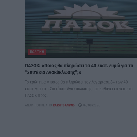
ΠΟΛΙΤΙΚΉ
ΠΑΣΟΚ: «Ποιος θα πληρώσει τα 40 εκατ. ευρώ για τα
“Σπιτάκια Ανακύκλωσης”;»
Το ερώτημα «ποιος θα πληρώσει τον λογαριασμό» των 40
εκατ. για τα «Σπιτάκια Ανακύκλωσης» απευθύνει εκ νέου το
ΠΑΣΟΚ προς...
ΑΝΑΡΤΉΘΗΚΕ ΑΠΌ
KARFITSANEWS
07/08/2026