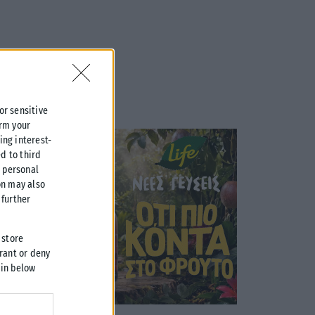
 or sensitive
irm your
ing interest-
d to third
r personal
on may also
further
 store
grant or deny
 in below