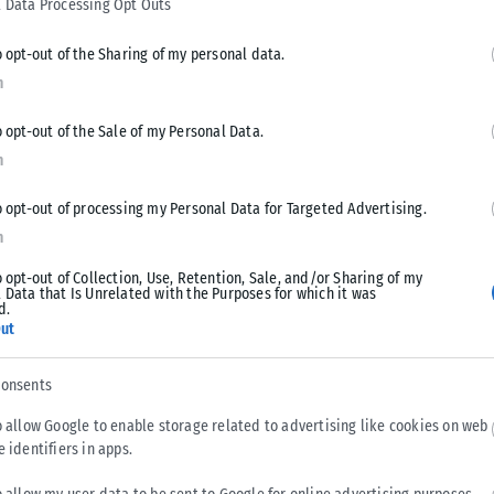
 Data Processing Opt Outs
ι πλέον διπλή: όχι μόνο η προστασία του περιβάλλοντος, αλλά
».
o opt-out of the Sharing of my personal data.
n
πασμα του πολέμου, η Ελλάδα είχε θέσει φιλόδοξους στόχους
o opt-out of the Sale of my Personal Data.
ας αναρριχήθηκε στην 7η θέση διεθνώς το 2021 από πλευράς
n
λίγο καιρό, για πρώτη φορά στα χρονικά, η καθαρή ενέργεια
 πέντε ώρες, στέλνοντας ένα ισχυρό σήμα για το πού
o opt-out of processing my Personal Data for Targeted Advertising.
υμε στην ίδια κατεύθυνση και γι’ αυτό αναθεωρούμε τον
n
γή στο 80% στο τέλος της δεκαετίας (από 65%
o opt-out of Collection, Use, Retention, Sale, and/or Sharing of my
στόχος για πλήρη εξάλειψη του λιγνίτη από το ενεργειακό
 Data that Is Unrelated with the Purposes for which it was
d.
αι οικονομικούς, παραμένει, υπενθυμίζοντας τους βασικούς
ut
σης, που θα κινητοποιήσει κεφάλαια πάνω από 5 δισ. ευρώ
ις λιγνιτικές περιοχές της Δυτικής Μακεδονίας και της
consents
έμφαση στα ειδικά προγράμματα που έχει σχεδιάσει η
 της απασχόλησης στις περιοχές αυτές.
o allow Google to enable storage related to advertising like cookies on web
e identifiers in apps.
ουμε το εργατικό μας δυναμικό για την πράσινη μετάβαση με