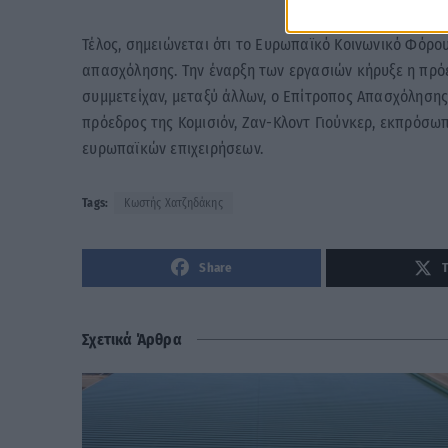
Τέλος, σημειώνεται ότι το Ευρωπαϊκό Κοινωνικό Φόρο
απασχόλησης. Την έναρξη των εργασιών κήρυξε η πρόε
συμμετείχαν, μεταξύ άλλων, ο Επίτροπος Απασχόλησης,
πρόεδρος της Κομισιόν, Ζαν-Κλοντ Γιούνκερ, εκπρόσω
ευρωπαϊκών επιχειρήσεων.
Tags:
Κωστής Χατζηδάκης
Share
Σχετικά Άρθρα