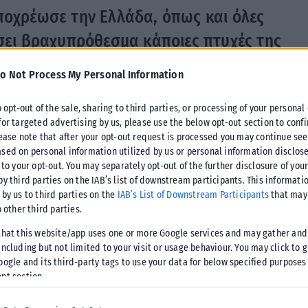
ποχρέωσε την Ελλάδα, όπως και όλες
ήσει βραχυπρόθεσμα κάποιες πτυχές της
ία περίπτωση δεν έχει ανατρέψει τον
o Not Process My Personal Information
τυπώνεται στην ταχεία διείσδυση των
o opt-out of the sale, sharing to third parties, or processing of your personal
και στις πρωτοβουλίες που «τρέχει» η
for targeted advertising by us, please use the below opt-out section to conf
ών περιοχών, (που έχουν και έντονο
lease note that after your opt-out request is processed you may continue see
sed on personal information utilized by us or personal information disclose
α την ανάπτυξη των «πράσινων»
 to your opt-out. You may separately opt-out of the further disclosure of you
by third parties on the IAB’s list of downstream participants. This informati
 νέα εποχή».
 by us to third parties on the
IAB’s List of Downstream Participants
that may 
o other third parties.
 Εργασίας και Κοινωνικών Υποθέσεων, Κωστής Χατζηδάκης,
ρουμ, εκδήλωση που διοργάνωσε η Ευρωπαϊκή Επιτροπή στις
that this website/app uses one or more Google services and may gather and
ncluding but not limited to your visit or usage behaviour. You may click to 
κ. Χατζηδάκης σημείωσε ότι η επείγουσα ανάγκη της
oogle and its third-party tags to use your data for below specified purposes
δομένα της κρίσης που δημιούργησε η εισβολή της Ρωσίας
nt section.
ουν τον οδικό χάρτη προς την επίτευξη των στόχων του Fit
όχρονα, όμως, ανέδειξε με ακόμα μεγαλύτερη ένταση την εν