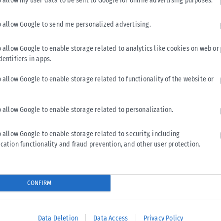
o allow my user data to be sent to Google for online advertising purposes.
εμφανίζει εδώ και χρόνια έλλειμμα στις ψηφιακές και
η νομοσχέδιο για τη μεταρρύθμιση του συστήματος
o allow Google to send me personalized advertising.
 την αντιμετώπιση αυτού του προβλήματος». Ο κ. Χατζηδάκης
λοποιεί η ΔΥΠΑ, με χρηματοδότηση από το ΕΣΠΑ και το
o allow Google to enable storage related to analytics like cookies on web or
dentifiers in apps.
ατάρτιση 700.000 ανέργων και εργαζομένων τα επόμενα
ονται στο επίκεντρο και των ενεργητικών προγραμμάτων
o allow Google to enable storage related to functionality of the website or
o allow Google to enable storage related to personalization.
δικασία. Πέρα από την προστασία του περιβάλλοντος,
τους εμπλεκόμενους και ότι δεν αφήνει κανέναν πίσω και
o allow Google to enable storage related to security, including
 που εμπνέονται από τις βέλτιστες ευρωπαϊκές πρακτικές,
cation functionality and fraud prevention, and other user protection.
ός Εργασίας και Κοινωνικών Υποθέσεων.
μετείχε στο θεματικό πάνελ «Για ένα πράσινο και δίκαιο
CONFIRM
. Άννα Διαμαντοπούλου και τον διευθύνοντα σύμβουλο του
της Επιτροπής Απασχόλησης και Κοινωνικών Υποθέσεων του
γήτρια του Πανεπιστημίου του Λουντ, κ. Σίλβια Σέργκερ.
Data Deletion
Data Access
Privacy Policy