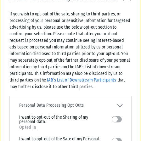
If you wish to opt-out of the sale, sharing to third parties, or
processing of your personal or sensitive information for targeted
advertising by us, please use the below opt-out section to
confirm your selection. Please note that after your opt-out
request is processed you may continue seeing interest-based
ads based on personal information utilized by us or personal
information disclosed to third parties prior to your opt-out. You
may separately opt-out of the further disclosure of your personal
information by third parties on the IAB’s list of downstream
ΔΙΕΘΝΉ
participants. This information may also be disclosed by us to
third parties on the
IAB’s List of Downstream Participants
that
Βουλγαρία: Drone εξερράγη κοντά σε αγωγό φυσικού αερίου
may further disclose it to other third parties.
– Η Σόφια κάλεσε την Ουκρανή πρέσβη για εξηγήσεις
Please note that this website/app uses one or more Google
Συναγερμός σήμανε στη Βουλγαρία μετά την πτώση και έκρηξη μη
services and may gather and store information including but not
Personal Data Processing Opt Outs
επανδρωμένου αεροσκάφους κοντά στα σύνορα με τη Ρουμανία και
limited to your visit or usage behaviour. You may click to grant or
σε...
I want to opt-out of the Sharing of my
deny consent to Google and its third-party tags to use your data
personal data.
ΑΝΑΡΤΉΘΗΚΕ ΑΠΌ
ΔΉΜΗΤΡΑ ΚΑΤΡΑΜΆΔΟΥ
08/08/2026
for below specified purposes in below Google consent section.
Opted In
I want to opt-out of the Sale of my Personal