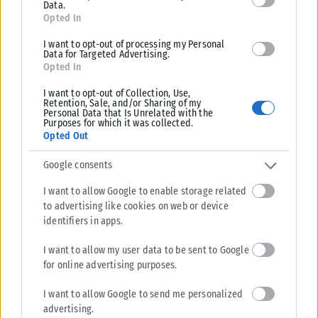
Data.
Opted In
I want to opt-out of processing my Personal
Data for Targeted Advertising.
Opted In
I want to opt-out of Collection, Use,
Retention, Sale, and/or Sharing of my
Personal Data that Is Unrelated with the
Purposes for which it was collected.
Opted Out
Google consents
ΠΟΛΙΤΙΚΉ
I want to allow Google to enable storage related
to advertising like cookies on web or device
Καρυστιανού: Δεν φαίνεται να “βγαίνει” – Αποχωρεί ο Νίκος
identifiers in apps.
Μπρουτζάκης και καταγγέλλει «κλειστή κάστα» και έλλειψη
λογοδοσίας
I want to allow my user data to be sent to Google
Νέο εσωτερικό «ρήγμα» καταγράφεται στην «Ελπίδα για τη
for online advertising purposes.
Δημοκρατία» της Μαρίας Καρυστιανού, καθώς ο επιχειρηματίας και
συνιδιοκτήτης του διαδικτυακού καναλιού...
I want to allow Google to send me personalized
advertising.
ΑΝΑΡΤΉΘΗΚΕ ΑΠΌ
ΔΉΜΗΤΡΑ ΚΑΤΡΑΜΆΔΟΥ
08/08/2026