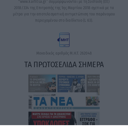
“www.karfitsa.gr” συμμορφώνονται με τη Σύσταση (ΕΕ)
2018/334 της Επιτροπής της 1ης Μαρτίου 2018 σχετικά με τα
μέτρα για την αποτελεσματική αντιμετώπιση του παράνομου
περιεχομένου στο διαδίκτυο (L 63).
Μοναδικός αριθμός Μ.Η.Τ. 262048
ΤΑ ΠΡΩΤΟΣΕΛΙΔΑ ΣΗΜΕΡΑ