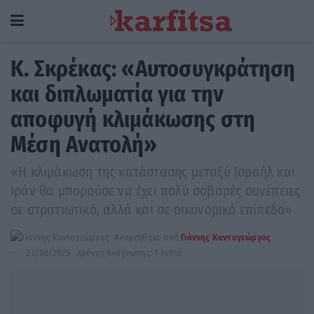
K. Σκρέκας: «Αυτοσυγκράτηση
και διπλωματία για την
αποφυγή κλιμάκωσης στη
Μέση Ανατολή»
«Η κλιμάκωση της κατάστασης μεταξύ Ισραήλ και
Ιράν θα μπορούσε να έχει πολύ σοβαρές συνέπειες
σε στρατιωτικό, αλλά και σε οικονομικό επίπεδο»
Αναρτήθηκε από
Γιάννης Κοντογεώργος
23/06/2025
Χρόνος Ανάγνωσης: 1 λεπτό