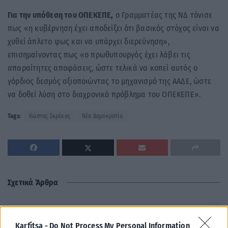
Για την υπόθεση του ΟΠΕΚΕΠΕ,
ο Γραμματέας της ΝΔ τόνισε
πως «η κυβέρνηση έχει αποδείξει ότι βασικός στόχος είναι να
χυθεί άπλετο φως και να υπάρχει διερεύνηση»,
επισημαίνοντας πως «ο πρωθυπουργός έχει λάβει τις
απαραίτητες αποφάσεις, ώστε τελικά να κοπεί αυτός ο
γόρδιος δεσμός αξιοποιώντας το μηχανισμό της ΑΑΔΕ, ώστε
να δοθεί λύση στο διαχρονικό πρόβλημα του ΟΠΕΚΕΠΕ».
Tags:
Κώστας Σκρέκας
Νέα Δημοκρατία
Σχετικά Άρθρα
Karfitsa -
Do Not Process My Personal Information