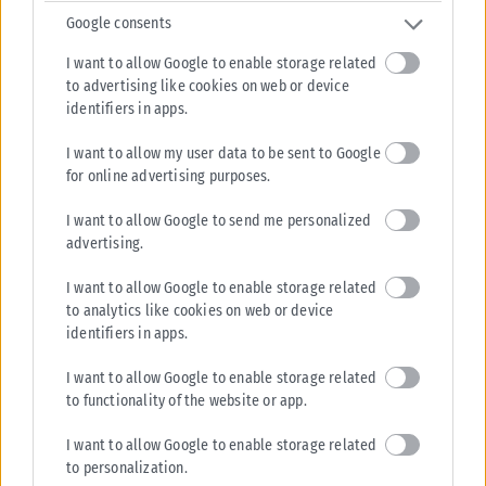
Google consents
I want to allow Google to enable storage related
ΠΟΛΙΤΙΚΉ
to advertising like cookies on web or device
identifiers in apps.
Τσουκαλάς: Έκθεση-κόλαφος του ΟΟΣΑ διαλύει το success
story της κυβέρνησης
I want to allow my user data to be sent to Google
for online advertising purposes.
Κριτική στην κυβέρνηση για την οικονομική της πολιτική άσκησε ο
Κώστας Τσουκαλάς, με αφορμή την τελευταία έκθεση του ΟΟΣΑ.
I want to allow Google to send me personalized
Αναφέρει...
advertising.
ΑΝΑΡΤΉΘΗΚΕ ΑΠΌ
KARFITSANEWS
07/08/2026
I want to allow Google to enable storage related
to analytics like cookies on web or device
identifiers in apps.
I want to allow Google to enable storage related
to functionality of the website or app.
I want to allow Google to enable storage related
to personalization.