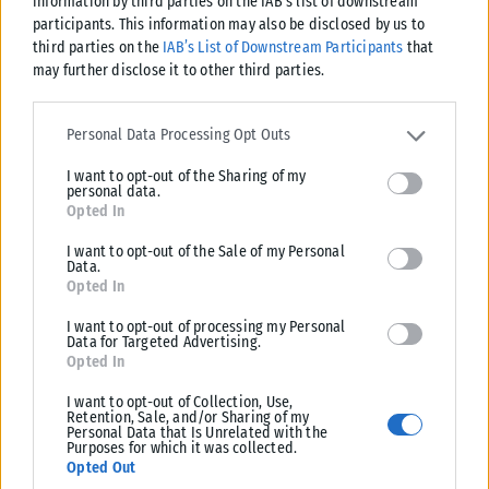
information by third parties on the IAB’s list of downstream
participants. This information may also be disclosed by us to
third parties on the
IAB’s List of Downstream Participants
that
may further disclose it to other third parties.
ΠΟΛΙΤΙΚΉ
Please note that this website/app uses one or more Google
ΠΑΣΟΚ: «Ποιος θα πληρώσει τα 40 εκατ. ευρώ για τα
services and may gather and store information including but not
Personal Data Processing Opt Outs
“Σπιτάκια Ανακύκλωσης”;»
limited to your visit or usage behaviour. You may click to grant or
Το ερώτημα «ποιος θα πληρώσει τον λογαριασμό» των 40 εκατ. για τα
I want to opt-out of the Sharing of my
deny consent to Google and its third-party tags to use your data
personal data.
«Σπιτάκια Ανακύκλωσης» απευθύνει εκ νέου το ΠΑΣΟΚ προς...
for below specified purposes in below Google consent section.
Opted In
ΑΝΑΡΤΉΘΗΚΕ ΑΠΌ
KARFITSANEWS
07/08/2026
I want to opt-out of the Sale of my Personal
Data.
Opted In
I want to opt-out of processing my Personal
Data for Targeted Advertising.
Opted In
I want to opt-out of Collection, Use,
Retention, Sale, and/or Sharing of my
Personal Data that Is Unrelated with the
Purposes for which it was collected.
Opted Out