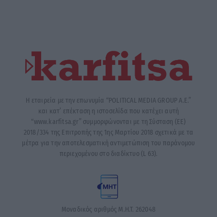
Η εταιρεία με την επωνυμία “POLITICAL MEDIA GROUP A.E.”
και κατ’ επέκταση η ιστοσελίδα που κατέχει αυτή
“www.karfitsa.gr” συμμορφώνονται με τη Σύσταση (ΕΕ)
2018/334 της Επιτροπής της 1ης Μαρτίου 2018 σχετικά με τα
μέτρα για την αποτελεσματική αντιμετώπιση του παράνομου
περιεχομένου στο διαδίκτυο (L 63).
Μοναδικός αριθμός Μ.Η.Τ. 262048