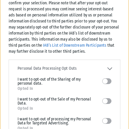
αξιολογούνται θετικά από ένα ποσοστό της τάξεως του 48%.
confirm your selection. Please note that after your opt-out
request is processed you may continue seeing interest-based
Παρά την εικόνα υπεροχής που φαίνεται να διατηρείται, ο
ads based on personal information utilized by us or personal
information disclosed to third parties prior to your opt-out. You
ίδιος ο πρωθυπουργός έχει στείλει σαφές μήνυμα, μιλώντας
may separately opt-out of the further disclosure of your personal
στα στελέχη της Νέας Δημοκρατίας, ότι η αλαζονεία και ο
information by third parties on the IAB’s list of downstream
εφησυχασμός είναι αυτή την ώρα ο μεγαλύτερος κίνδυνος για
participants. This information may also be disclosed by us to
τη «γαλάζια» παράταξη. Ο ίδιος θα επιμείνει στους χαμηλούς
third parties on the
IAB’s List of Downstream Participants
that
may further disclose it to other third parties.
τόνους, στην παρουσίαση του κυβερνητικού έργου και των
κυβερνητικών προτάσεων για την επόμενη τετραετία, στα
Please note that this website/app uses one or more Google
σαφή διλήμματα μπροστά στις κάλπες, αλλά και στους
services and may gather and store information including but not
Personal Data Processing Opt Outs
limited to your visit or usage behaviour. You may click to grant or
κινδύνους μιας νέας περιπέτειας ή περιόδου αναταραχής για
I want to opt-out of the Sharing of my
deny consent to Google and its third-party tags to use your data
τη χώρα, αν οι δεύτερες εκλογές δεν οδηγήσουν στον
personal data.
for below specified purposes in below Google consent section.
Opted In
σχηματισμό μιας σταθερής και αυτοδύναμης κυβέρνησης,
που θα μπορεί να εγγυηθεί την ανάπτυξη της ελληνικής
I want to opt-out of the Sale of my Personal
Data.
οικονομίας και την προώθηση των μεταρρυθμίσεων.
Opted In
Το βλέμμα της κυβέρνησης στρέφεται, πάντως, και στα
I want to opt-out of processing my Personal
Data for Targeted Advertising.
μικρότερα κόμματα, που δείχνουν να διατηρούν τη δύναμή
Opted In