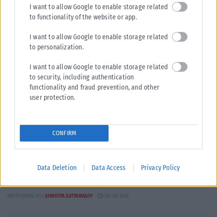
I want to allow Google to enable storage related
to functionality of the website or app.
I want to allow Google to enable storage related
to personalization.
I want to allow Google to enable storage related
to security, including authentication
functionality and fraud prevention, and other
user protection.
ΠΟΛΙΤΙΚΉ
Καρυστιανού: Δεν φαίνεται να “βγαίνει” – Αποχωρεί ο Νίκος
CONFIRM
Μπρουτζάκης και καταγγέλλει «κλειστή κάστα» και έλλειψη
λογοδοσίας
Νέο εσωτερικό «ρήγμα» καταγράφεται στην «Ελπίδα για τη
Data Deletion
Data Access
Privacy Policy
Δημοκρατία» της Μαρίας Καρυστιανού, καθώς ο επιχειρηματίας και
συνιδιοκτήτης του διαδικτυακού καναλιού...
ΑΝΑΡΤΉΘΗΚΕ ΑΠΌ
ΔΉΜΗΤΡΑ ΚΑΤΡΑΜΆΔΟΥ
08/08/2026