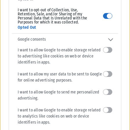
τους, κυρίως, όμως, στο κόμμα Κασιδιάρη, που καταγράφει
ποσοστά μια ανάσα από το όριο του 3% και την είσοδό του
I want to opt-out of Collection, Use,
Retention, Sale, and/or Sharing of my
στο Κοινοβούλιο. Για τον λόγο αυτό έχει μπει ως
Personal Data that Is Unrelated with the
Purposes for which it was collected.
προτεραιότητα για το Μέγαρο Μαξίμου η προώθηση άμεσα
Opted Out
της νομοθετικής ρύθμισης που θα καθιστά αδύνατη την
Google consents
εκπροσώπησή του στη νέα Βουλή, επιδιώκοντας, μάλιστα, τη
μέγιστη δυνατή συναίνεση.
I want to allow Google to enable storage related
to advertising like cookies on web or device
ΑΠΟ ΤΗΝ ΕΚΔΟΣΗ ΤΗΣ ΕΦΗΜΕΡΙΔΑΣ
POLITICAL
identifiers in apps.
I want to allow my user data to be sent to Google
for online advertising purposes.
I want to allow Google to send me personalized
advertising.
Σχετικά Άρθρα
I want to allow Google to enable storage related
to analytics like cookies on web or device
identifiers in apps.