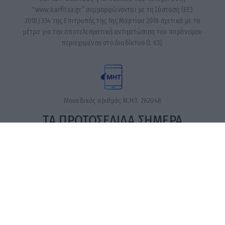
“www.karfitsa.gr” συμμορφώνονται με τη Σύσταση (ΕΕ)
2018/334 της Επιτροπής της 1ης Μαρτίου 2018 σχετικά με τα
μέτρα για την αποτελεσματική αντιμετώπιση του παράνομου
περιεχομένου στο διαδίκτυο (L 63).
Μοναδικός αριθμός Μ.Η.Τ. 262048
ΤΑ ΠΡΩΤΟΣΕΛΙΔΑ ΣΗΜΕΡΑ