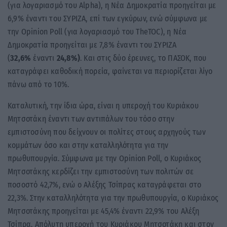
(για λογαριασμό του Alpha), η Νέα Δημοκρατία προηγείται με
6,9% έναντι του ΣΥΡΙΖΑ, επί των εγκύρων, ενώ σύμφωνα με
την Opinion Poll (για λογαριασμό του TheTOC), η Νέα
Δημοκρατία προηγείται με 7,8% έναντι του ΣΥΡΙΖΑ
(
32,6%
έναντι
24,8%)
. Και στις δύο έρευνες, το ΠΑΣΟΚ, που
καταγράφει καθοδική πορεία, φαίνεται να περιορίζεται λίγο
πάνω από το 10%.
Καταλυτική, την ίδια ώρα, είναι η υπεροχή του Κυριάκου
Μητσοτάκη έναντι των αντιπάλων του τόσο στην
εμπιστοσύνη που δείχνουν οι πολίτες στους αρχηγούς των
κομμάτων όσο και στην καταλληλότητα για την
πρωθυπουργία. Σύμφωνα με την Opinion Poll, ο Κυριάκος
Μητσοτάκης κερδίζει την εμπιστοσύνη των πολιτών σε
ποσοστό 42,7%, ενώ ο Αλέξης Τσίπρας καταγράφεται στο
22,3%. Στην καταλληλότητα για την πρωθυπουργία, ο Κυριάκος
Μητσοτάκης προηγείται με 45,4% έναντι 22,9% του Αλέξη
Τσίπρα. Απόλυτη υπεροχή του Κυριάκου Μητσοτάκη και στον