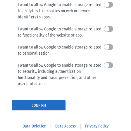
I want to allow Google to enable storage related
to analytics like cookies on web or device
ΟΙΚΟΝΟΜΊΑ
identifiers in apps.
ΥΠΑΑΤ: Επιπλέον 12,5 εκατ. ευρώ στις Περιφέρειες για την
I want to allow Google to enable storage related
ενίσχυση της βιοασφάλειας
to functionality of the website or app.
Πρόσθετοι πόροι 12,5 εκατ. ευρώ διατίθενται για την ενίσχυση της
βιοασφάλειας και την προστασία του ζωικού κεφαλαίου από
I want to allow Google to enable storage related
επιζωοτίες. Σύμφωνα...
to personalization.
ΑΝΑΡΤΉΘΗΚΕ ΑΠΌ
KARFITSANEWS
07/08/2026
I want to allow Google to enable storage related
to security, including authentication
functionality and fraud prevention, and other
user protection.
CONFIRM
Data Deletion
Data Access
Privacy Policy