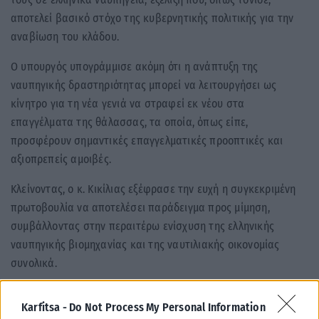
αποτελεί βασικό στόχο της κυβερνητικής πολιτικής για την
αναβίωση του κλάδου.
Ο υπουργός υπογράμμισε ακόμη ότι η ανάπτυξη της
ναυπηγικής δραστηριότητας μπορεί να λειτουργήσει ως
κίνητρο για τη νέα γενιά να στραφεί εκ νέου στα
επαγγέλματα της θάλασσας, τα οποία, όπως είπε,
προσφέρουν σημαντικές επαγγελματικές προοπτικές και
αξιοπρεπείς αμοιβές.
Κλείνοντας, ο κ. Κικίλιας εξέφρασε την ευχή η συγκεκριμένη
πρωτοβουλία να αποτελέσει παράδειγμα προς μίμηση,
συμβάλλοντας στην περαιτέρω ενίσχυση της ελληνικής
ναυπηγικής βιομηχανίας και της ναυτιλιακής οικονομίας
συνολικά.
Tags:
ONEX
Βασίλης Κικίλιας
ναυπηγική βιομηχανίας
Karfitsa -
Do Not Process My Personal Information
υπουργός Ναυτιλίας και Νησιωτικής Πολιτικής