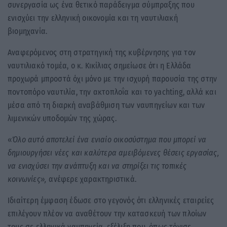
συνεργασία ως ένα θετικό παράδειγμα σύμπραξης που
ενισχύει την ελληνική οικονομία και τη ναυτιλιακή
βιομηχανία.
Αναφερόμενος στη στρατηγική της κυβέρνησης για τον
ναυτιλιακό τομέα, ο κ. Κικίλιας σημείωσε ότι η Ελλάδα
προχωρά μπροστά όχι μόνο με την ισχυρή παρουσία της στην
ποντοπόρο ναυτιλία, την ακτοπλοΐα και το yachting, αλλά και
μέσα από τη διαρκή αναβάθμιση των ναυπηγείων και των
λιμενικών υποδομών της χώρας.
«
Όλο αυτό αποτελεί ένα ενιαίο οικοσύστημα που μπορεί να
δημιουργήσει νέες και καλύτερα αμειβόμενες θέσεις εργασίας,
να ενισχύσει την ανάπτυξη και να στηρίξει τις τοπικές
κοινωνίες»,
ανέφερε χαρακτηριστικά.
Ιδιαίτερη έμφαση έδωσε στο γεγονός ότι ελληνικές εταιρείες
επιλέγουν πλέον να αναθέτουν την κατασκευή των πλοίων
τους σε ελληνικά ναυπηγεία, εξέλιξη που, όπως τόνισε,