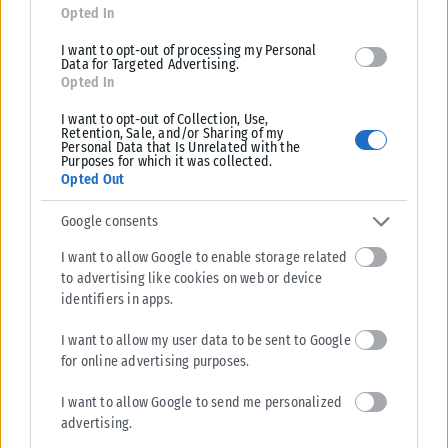
Opted In
Καλαφάτης: «Έχουμε δημιουργήσει 20.000 νέες θέσεις
I want to opt-out of processing my Personal
εργασίας υψηλής εξειδίκευσης τα τελευταία επτά χρόνια στη
Data for Targeted Advertising.
χώρα μας»
Opted In
Για 20.000 νέες θέσεις εργασίας υψηλής εξειδίκευσης και αντιστροφή
I want to opt-out of Collection, Use,
του brain drain μίλησε ο Σταύρος Καλαφάτης, επικαλούμενος στοιχεία
Retention, Sale, and/or Sharing of my
Personal Data that Is Unrelated with the
για την...
Purposes for which it was collected.
Opted Out
ΑΝΑΡΤΉΘΗΚΕ ΑΠΌ
KARFITSANEWS
07/08/2026
Google consents
I want to allow Google to enable storage related
to advertising like cookies on web or device
identifiers in apps.
I want to allow my user data to be sent to Google
for online advertising purposes.
I want to allow Google to send me personalized
advertising.