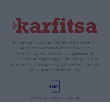
Η εταιρεία με την επωνυμία “POLITICAL MEDIA GROUP A.E.”
και κατ’ επέκταση η ιστοσελίδα που κατέχει αυτή
“www.karfitsa.gr” συμμορφώνονται με τη Σύσταση (ΕΕ)
2018/334 της Επιτροπής της 1ης Μαρτίου 2018 σχετικά με τα
μέτρα για την αποτελεσματική αντιμετώπιση του παράνομου
περιεχομένου στο διαδίκτυο (L 63).
Μοναδικός αριθμός Μ.Η.Τ. 262048
ΤΑ ΠΡΩΤΟΣΕΛΙΔΑ ΣΗΜΕΡΑ