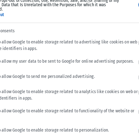
o opt-out of Collection, Use, Retention, Sale, and/or Sharing of my
 Data that Is Unrelated with the Purposes for which it was
d.
ut
consents
o allow Google to enable storage related to advertising like cookies on web
ΠΟΛΙΤΙΚΉ
e identifiers in apps.
Τσουκαλάς: Έκθεση-κόλαφος του ΟΟΣΑ διαλύει το
o allow my user data to be sent to Google for online advertising purposes.
success story της κυβέρνησης
o allow Google to send me personalized advertising.
Κριτική στην κυβέρνηση για την οικονομική της πολιτική
άσκησε ο Κώστας Τσουκαλάς, με αφορμή την τελευταία έκθεση
του ΟΟΣΑ. Αναφέρει...
o allow Google to enable storage related to analytics like cookies on web or
dentifiers in apps.
ΑΝΑΡΤΉΘΗΚΕ ΑΠΌ
KARFITSANEWS
07/08/2026
o allow Google to enable storage related to functionality of the website or
o allow Google to enable storage related to personalization.