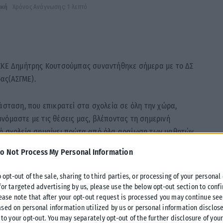
ική
Χρόνος Ανάγνωσης: 1 λεπτό
 ΚΚΕ Δημήτρης Κουτσούμπας συναντήθηκε σήμερα με το ΔΣ
ας(ΑΣΓΜΕ).
άσταση, που επικρατεί στα σχολεία σε όλη την χώρα,
νόμαστε με τις θέσεις μας, βλέποντας τη σημερινή
λή σχολεία σημαίνει πρώτα από όλα αραίωση των μαθητών,
σλήψεις μαζικά εκπαιδευτικών, δασκάλων, καθηγητών,
o Not Process My Personal Information
σσότερο με νέες προσλήψεις και στην καθαριότητα και για
ν και επαναλαμβανόμενα τεστ για όλους και όλες, για όλα τα
o opt-out of the sale, sharing to third parties, or processing of your personal
υς, με ευθύνη του ΕΟΔΥ. Αυτά είναι ορισμένα στοιχειώδη
for targeted advertising by us, please use the below opt-out section to conf
 έχει προχωρήσει η κυβέρνηση, η οποία δυστυχώς κινείται
lease note that after your opt-out request is processed you may continue see
sed on personal information utilized by us or personal information disclose
αυτά που ζητάει το εκπαιδευτικό κίνημα, που ζητάνε οι
 to your opt-out. You may separately opt-out of the further disclosure of you
 ο ελληνικός λαός και μέσα σε αυτούς και το ΚΚΕ».