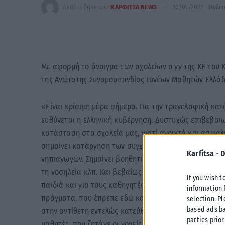
Αναρτήθηκε από
ΚΑΡΦΙΤΣΑ NEWS
10/01/2022
Πολιτ
Με αφορμή το άνοιγμα των σχολείων ο γγ της ΚΕ του
της Ανώτατης Συνομοσπονδίας Γονέων Μαθητών Ελλάδ
«Είναι κρίσιμη μέρα σήμερα. Για την τραγελαφική κατ
ευθύνεται η ελληνική κυβέρνηση. Δυστυχώς επιβεβαιω
κατάσταση στα σχολεία μας, γιατί ανοιχτά και ασφα
σημαίνει κατάργηση των συγχωνεύσεων, σημαίνει προ
Karfitsa -
D
νηπιαγωγών. Σημαίνει βοηθητικό προσωπικό πολύ περι
τη νοσηλεία κλπ. Και βεβαίως σημαίνει μαζικά, δωρεά
If you wish t
παιδιά και για τους καθηγητές και τους δασκάλους το
information 
πράγματα, που έπρεπε εδώ και πάρα πολύ καιρό να τα
selection. P
based ads ba
στην αντίθετη εντελώς κατεύθυνση από όλα αυτά, από 
parties prior
μαθητές, που ζητάνε οι γονείς, που ζητάει γενικότερα