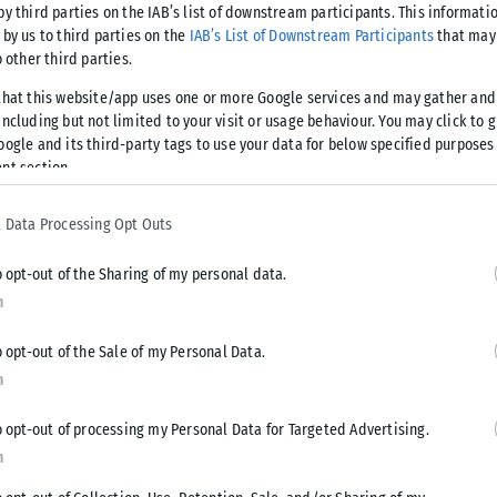
by third parties on the IAB’s list of downstream participants. This informati
 by us to third parties on the
IAB’s List of Downstream Participants
that may 
ε τη νέα περίοδο, τη νέα χρονιά με τα σχολεία στην ουσία
o other third parties.
όνο εστίες υπερμετάδοσης και να δημιουργούν γενικότερα
that this website/app uses one or more Google services and may gather and
σπονδία Γονέων Μαθητών Ελλάδας προφανώς έχετε πιο σαφή
ncluding but not limited to your visit or usage behaviour. You may click to 
ική πάντα, κατεύθυνση» κατέληξε ο γγ της ΚΕ του ΚΚΕ.
oogle and its third-party tags to use your data for below specified purposes
nt section.
 Data Processing Opt Outs
o opt-out of the Sharing of my personal data.
Tweet
Send
n
o opt-out of the Sale of my Personal Data.
n
o opt-out of processing my Personal Data for Targeted Advertising.
n