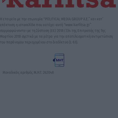
Η εταιρεία με την επωνυμία “POLITICAL MEDIA GROUP A.E.” και κατ’
επέκταση η ιστοσελίδα που κατέχει αυτή “www.karfitsa.gr”
συμμορφώνονται με τη Σύσταση (ΕΕ) 2018/334 της Επιτροπής της 1ης
Μαρτίου 2018 σχετικά με τα μέτρα για την αποτελεσματική αντιμετώπιση
του παράνομου περιεχομένου στο διαδίκτυο (L 63).
Μοναδικός αριθμός Μ.Η.Τ. 262048