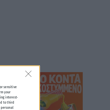
 or sensitive
irm your
ing interest-
d to third
r personal