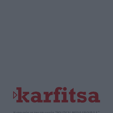
Η εταιρεία με την επωνυμία “POLITICAL MEDIA GROUP A.E.”