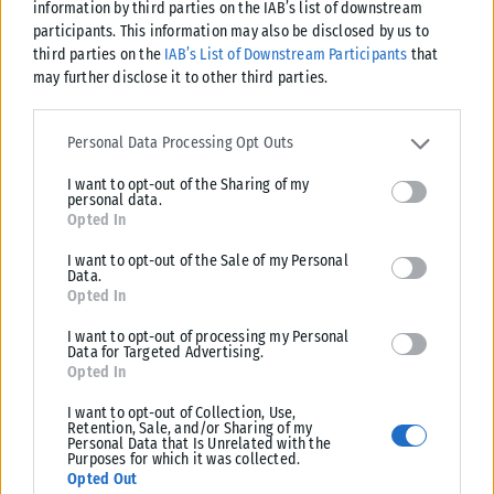
ΑΝΑΡΤΉΘΗΚΕ ΑΠΌ
KARFITSANEWS
07/08/2026
information by third parties on the IAB’s list of downstream
participants. This information may also be disclosed by us to
third parties on the
IAB’s List of Downstream Participants
that
may further disclose it to other third parties.
Please note that this website/app uses one or more Google
services and may gather and store information including but not
Personal Data Processing Opt Outs
limited to your visit or usage behaviour. You may click to grant or
I want to opt-out of the Sharing of my
deny consent to Google and its third-party tags to use your data
personal data.
for below specified purposes in below Google consent section.
Opted In
I want to opt-out of the Sale of my Personal
Data.
Opted In
I want to opt-out of processing my Personal
ΠΟΛΙΤΙΚΉ
Data for Targeted Advertising.
Opted In
Τσουκαλάς: Έκθεση-κόλαφος του ΟΟΣΑ διαλύει το success
I want to opt-out of Collection, Use,
story της κυβέρνησης
Retention, Sale, and/or Sharing of my
Personal Data that Is Unrelated with the
Κριτική στην κυβέρνηση για την οικονομική της πολιτική άσκησε ο
Purposes for which it was collected.
Κώστας Τσουκαλάς, με αφορμή την τελευταία έκθεση του ΟΟΣΑ.
Opted Out
Αναφέρει...