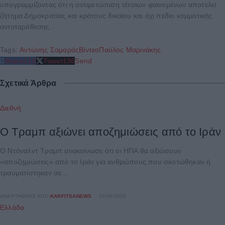
υπογραμμίζοντας ότι η αντιμετώπιση τέτοιων φαινομένων αποτελεί
ζήτημα Δημοκρατίας και κράτους δικαίου και όχι πεδίο κομματικής
αντιπαράθεσης.
Tags:
Αντώνης Σαμαράς
Βίντεο
Παύλος Μαρινάκης
Share
218
Tweet
136
Send
Σχετικά Άρθρα
Διεθνή
Ο Τραμπ αξιώνει αποζημιώσεις από το Ιράν
Ο Ντόναλντ Τραμπ ανακοίνωσε ότι οι ΗΠΑ θα αξιώσουν
«αποζημιώσεις» από το Ιράν για ανθρώπους που σκοτώθηκαν ή
τραυματίστηκαν σε...
ΑΝΑΡΤΉΘΗΚΕ ΑΠΌ
KARFITSANEWS
10/08/2026
Ελλάδα