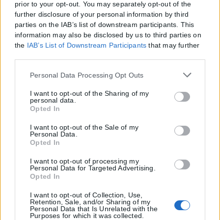
prior to your opt-out. You may separately opt-out of the
further disclosure of your personal information by third
parties on the IAB’s list of downstream participants. This
information may also be disclosed by us to third parties on
the
IAB’s List of Downstream Participants
that may further
disclose it to other third parties.
Please note that this website/app uses one or more Google
Personal Data Processing Opt Outs
services and may gather and store information including
but not limited to your visit or usage behaviour. You may
I want to opt-out of the Sharing of my
personal data.
click to grant or deny consent to Google and its third-party
Opted In
tags to use your data for below specified purposes in below
Google consent section.
I want to opt-out of the Sale of my
Personal Data.
Opted In
I want to opt-out of processing my
Personal Data for Targeted Advertising.
Opted In
I want to opt-out of Collection, Use,
Retention, Sale, and/or Sharing of my
Personal Data that Is Unrelated with the
Purposes for which it was collected.