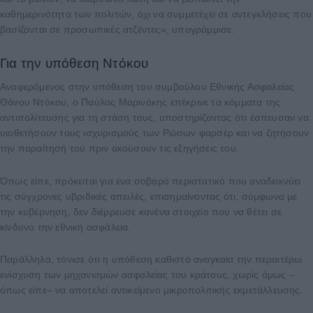
καθημερινότητα των πολιτών, όχι να συμμετέχει σε αντεγκλήσεις που
βασίζονται σε προσωπικές ατζέντες», υπογράμμισε.
Για την υπόθεση Ντόκου
Αναφερόμενος στην υπόθεση του συμβούλου Εθνικής Ασφαλείας
Θάνου Ντόκου, ο Παύλος Μαρινάκης επέκρινε τα κόμματα της
αντιπολίτευσης για τη στάση τους, υποστηρίζοντας ότι έσπευσαν να
υιοθετήσουν τους ισχυρισμούς των Ρώσων φαρσέρ και να ζητήσουν
την παραίτησή του πριν ακούσουν τις εξηγήσεις του.
Όπως είπε, πρόκειται για ένα σοβαρό περιστατικό που αναδεικνύει
τις σύγχρονες υβριδικές απειλές, επισημαίνοντας ότι, σύμφωνα με
την κυβέρνηση, δεν διέρρευσε κανένα στοιχείο που να θέτει σε
κίνδυνο την εθνική ασφάλεια.
Παράλληλα, τόνισε ότι η υπόθεση καθιστά αναγκαία την περαιτέρω
ενίσχυση των μηχανισμών ασφαλείας του κράτους, χωρίς όμως –
όπως είπε– να αποτελεί αντικείμενο μικροπολιτικής εκμετάλλευσης.