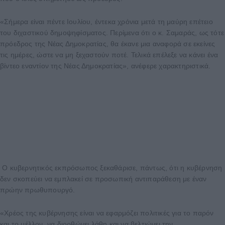
«Σήμερα είναι πέντε Ιουλίου, έντεκα χρόνια μετά τη μαύρη επέτειο
του διχαστικού δημοψηφίσματος. Περίμενα ότι ο κ. Σαμαράς, ως τότε
πρόεδρος της Νέας Δημοκρατίας, θα έκανε μια αναφορά σε εκείνες
τις ημέρες, ώστε να μη ξεχαστούν ποτέ. Τελικά επέλεξε να κάνει ένα
βίντεο εναντίον της Νέας Δημοκρατίας», ανέφερε χαρακτηριστικά.
Ο κυβερνητικός εκπρόσωπος ξεκαθάρισε, πάντως, ότι η κυβέρνηση
δεν σκοπεύει να εμπλακεί σε προσωπική αντιπαράθεση με έναν
πρώην πρωθυπουργό.
«Χρέος της κυβέρνησης είναι να εφαρμόζει πολιτικές για το παρόν
και το μέλλον, να διορθώνει λάθη και να βελτιώνει την