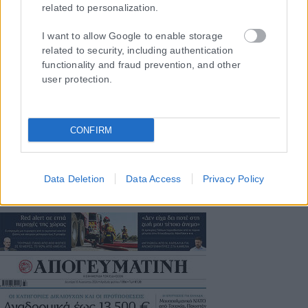
related to personalization.
I want to allow Google to enable storage
related to security, including authentication
functionality and fraud prevention, and other
Η εταιρεία με την επωνυμία “POLITICAL MEDIA GROUP A.E.” και κατ’
user protection.
επέκταση η ιστοσελίδα που κατέχει αυτή “www.karfitsa.gr”
συμμορφώνονται με τη Σύσταση (ΕΕ) 2018/334 της Επιτροπής της
1ης Μαρτίου 2018 σχετικά με τα μέτρα για την αποτελεσματική
αντιμετώπιση του παράνομου περιεχομένου στο διαδίκτυο (L 63).
CONFIRM
Μοναδικός αριθμός Μ.Η.Τ. 262048
Data Deletion
Data Access
Privacy Policy
ΤΑ ΠΡΩΤΟΣΕΛΙΔΑ ΣΗΜΕΡΑ