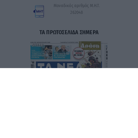
Μοναδικός αριθμός Μ.Η.Τ.
262048
ΤΑ ΠΡΩΤΟΣΕΛΙΔΑ ΣΗΜΕΡΑ