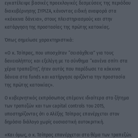
εγκατέλειψε βασικές προεκλογικές δεσμεύσεις της περιόδου
διακυβέρνησης ΣΥΡΙΖΑ, κάνοντας ειδική αναφορά στα
«κόκκινα δάνεια», στους πλειστηριασμούς και στην
κατάργηση της προστασίας της πρώτης κατοικίας.
Όπως σημείωσε χαρακτηριστικά:
«Ο κ. Τσίπρας, που υποσχόταν “σεισάχθεια” για τους
δανειολήπτες και εξελέγη με το σύνθημα “κανένα σπίτι στα
χέρια τραπεζίτη”, ήταν αυτός που παρέδωσε τα κόκκινα
δάνεια στα funds και κατήργησε οριζόντια την προστασία
της πρώτης κατοικίας».
Ο κυβερνητικός εκπρόσωπος επέμεινε ιδιαίτερα στο ζήτημα
των τραπεζών και των capital controls του 2015,
υποστηρίζοντας ότι ο Αλέξης Τσίπρας επανέρχεται στον
δημόσιο διάλογο χωρίς ουσιαστική αυτοκριτική.
«Και όμως, ο κ. Τσίπρας επανέρχεται στο θέμα των τραπεζών.