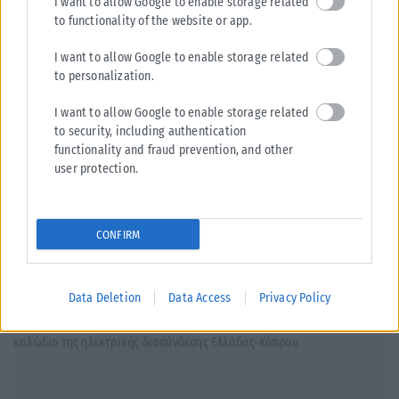
I want to allow Google to enable storage related
to functionality of the website or app.
I want to allow Google to enable storage related
to personalization.
I want to allow Google to enable storage related
to security, including authentication
ΠΟΛΙΤΙΚΉ
functionality and fraud prevention, and other
user protection.
ΕΛΑΣ: Η πρόληψη των πυρκαγιών περνά και από τη σωστή
διαχείριση του δικτύου ηλεκτροδότησης
Την εφαρμογή μόνιμου και ολοκληρωμένου προγράμματος πρόληψης
CONFIRM
για τα δίκτυα ηλεκτροδότησης ζητά ο Τομέας Κλιματικής Κρίσης και
Ενέργειας του ΕΛΑΣ....
ΑΝΑΡΤΉΘΗΚΕ ΑΠΌ
KARFITSANEWS
06/08/2026
Data Deletion
Data Access
Privacy Policy