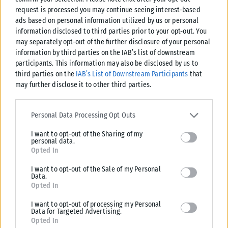
request is processed you may continue seeing interest-based
καταθέσεις και χορηγήσεις.
ads based on personal information utilized by us or personal
information disclosed to third parties prior to your opt-out. You
Η ανάρτηση του Αλέξη Τσίπρα
may separately opt-out of the further disclosure of your personal
information by third parties on the IAB’s list of downstream
participants. This information may also be disclosed by us to
third parties on the
IAB’s List of Downstream Participants
that
may further disclose it to other third parties.
Please note that this website/app uses one or more Google
services and may gather and store information including but not
Personal Data Processing Opt Outs
limited to your visit or usage behaviour. You may click to grant or
I want to opt-out of the Sharing of my
deny consent to Google and its third-party tags to use your data
personal data.
for below specified purposes in below Google consent section.
Opted In
I want to opt-out of the Sale of my Personal
Data.
Opted In
I want to opt-out of processing my Personal
Data for Targeted Advertising.
Opted In