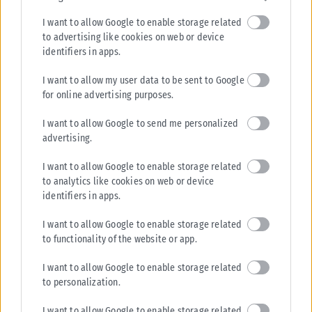
Καρυστιανού: Δεν φαίνεται να “βγαίνει” – Αποχωρεί ο Νίκος
Μπρουτζάκης και καταγγέλλει «κλειστή κάστα» και έλλειψη
I want to allow Google to enable storage related
λογοδοσίας
to advertising like cookies on web or device
identifiers in apps.
Νέο εσωτερικό «ρήγμα» καταγράφεται στην «Ελπίδα για τη
Δημοκρατία» της Μαρίας Καρυστιανού, καθώς ο επιχειρηματίας και
I want to allow my user data to be sent to Google
συνιδιοκτήτης του διαδικτυακού καναλιού...
for online advertising purposes.
ΑΝΑΡΤΉΘΗΚΕ ΑΠΌ
ΔΉΜΗΤΡΑ ΚΑΤΡΑΜΆΔΟΥ
08/08/2026
I want to allow Google to send me personalized
advertising.
I want to allow Google to enable storage related
to analytics like cookies on web or device
identifiers in apps.
I want to allow Google to enable storage related
to functionality of the website or app.
I want to allow Google to enable storage related
to personalization.
I want to allow Google to enable storage related