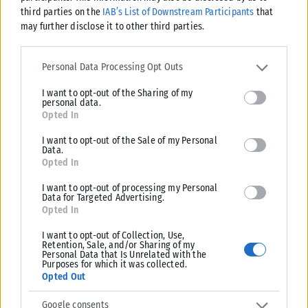
third parties on the
IAB’s List of Downstream Participants
that
may further disclose it to other third parties.
Please note that this website/app uses one or more Google
services and may gather and store information including but not
Σχετικά Άρθρα
Personal Data Processing Opt Outs
limited to your visit or usage behaviour. You may click to grant or
I want to opt-out of the Sharing of my
deny consent to Google and its third-party tags to use your data
personal data.
for below specified purposes in below Google consent section.
Opted In
I want to opt-out of the Sale of my Personal
Data.
Opted In
I want to opt-out of processing my Personal
Data for Targeted Advertising.
Opted In
I want to opt-out of Collection, Use,
Retention, Sale, and/or Sharing of my
Personal Data that Is Unrelated with the
Purposes for which it was collected.
Opted Out
ΠΟΛΙΤΙΚΉ
Google consents