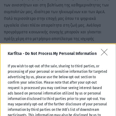
των ανισοτήτων και στη βελτίωση της καθημερινότητας των
συμπολιτών μας, ιδιαίτερα των ηλικιωμένων και των ΑμεΑ.
Πολύ περισσότερο στην εποχή μας όπου τα ψηφιακά
εργαλεία είναι πλέον απαραίτητα στη ζωή μας. Ανάλογα
προγράμματα κοινωνικής συνοχής μπορούν και γίνονται
πράξη χάρη στο μετρήσιμο αποτέλεσμα της ισχυρής
οικονομίας, αλλά και της στρατηγικής επιλογής μας το
μέρισμα της ανάπτυξης να επιστρέφει σε μόνιμη βάση στην
Karfitsa -
Do Not Process My Personal Information
κοινωνία. Επιταχύνουμε την υλοποίηση των δεσμεύσεών μας
για την Ελλάδα που μας αξίζει».
If you wish to opt-out of the sale, sharing to third parties, or
processing of your personal or sensitive information for targeted
Στον Δήμο Βριλησσίων λειτουργεί ένας Κόμβος Ψηφιακής
advertising by us, please use the below opt-out section to
confirm your selection. Please note that after your opt-out
Ενδυνάμωσης Ηλικιωμένων, με δύο τμήματα εκπαίδευσης. Τα
request is processed you may continue seeing interest-based
μαθήματα πραγματοποιούνται δύο φορές την εβδομάδα στο
ads based on personal information utilized by us or personal
Πνευματικό Κέντρο του Δήμου.
information disclosed to third parties prior to your opt-out. You
may separately opt-out of the further disclosure of your personal
Tags:
Δόμνα Μιχαηλίδου
Πνευματικό Κέντρο του Δήμου Βριλησσίων
information by third parties on the IAB’s list of downstream
participants. This information may also be disclosed by us to