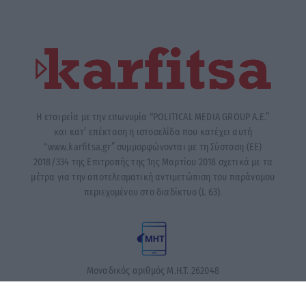
Η εταιρεία με την επωνυμία “POLITICAL MEDIA GROUP A.E.”
και κατ’ επέκταση η ιστοσελίδα που κατέχει αυτή
“www.karfitsa.gr” συμμορφώνονται με τη Σύσταση (ΕΕ)
2018/334 της Επιτροπής της 1ης Μαρτίου 2018 σχετικά με τα
μέτρα για την αποτελεσματική αντιμετώπιση του παράνομου
περιεχομένου στο διαδίκτυο (L 63).
Μοναδικός αριθμός Μ.Η.Τ. 262048
ΤΑ ΠΡΩΤΟΣΕΛΙΔΑ ΣΗΜΕΡΑ