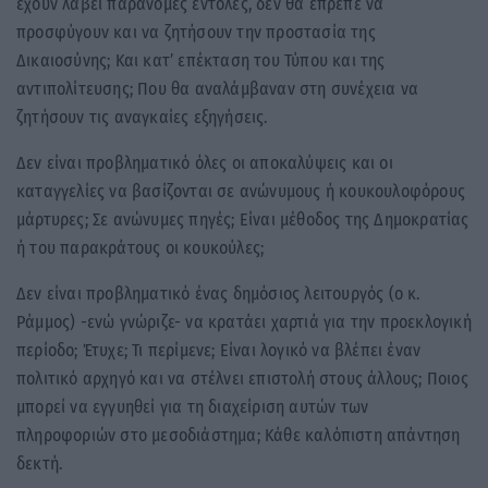
έχουν λάβει παράνομες εντολές, δεν θα έπρεπε να
προσφύγουν και να ζητήσουν την προστασία της
Δικαιοσύνης; Και κατ’ επέκταση του Τύπου και της
αντιπολίτευσης; Που θα αναλάμβαναν στη συνέχεια να
ζητήσουν τις αναγκαίες εξηγήσεις.
Δεν είναι προβληματικό όλες οι αποκαλύψεις και οι
καταγγελίες να βασίζονται σε ανώνυμους ή κουκουλοφόρους
μάρτυρες; Σε ανώνυμες πηγές; Είναι μέθοδος της Δημοκρατίας
ή του παρακράτους οι κουκούλες;
Δεν είναι προβληματικό ένας δημόσιος λειτουργός (ο κ.
Ράμμος) -ενώ γνώριζε- να κρατάει χαρτιά για την προεκλογική
περίοδο; Έτυχε; Τι περίμενε; Είναι λογικό να βλέπει έναν
πολιτικό αρχηγό και να στέλνει επιστολή στους άλλους; Ποιος
μπορεί να εγγυηθεί για τη διαχείριση αυτών των
πληροφοριών στο μεσοδιάστημα; Κάθε καλόπιστη απάντηση
δεκτή.