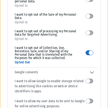
personal data.
for below specified purposes in below Google consent section.
Opted In
I want to opt-out of the Sale of my Personal
ΠΟΛΙΤΙΚΉ
Data.
Opted In
Χατζηδάκης: Στον κάλαθο των αχρήστων οι αμφισβητήσεις
για το καλώδιο της ηλεκτρικής διασύνδεσης Ελλάδας-Κύπρου
I want to opt-out of processing my Personal
Data for Targeted Advertising.
Ο Κωστής Χατζηδάκης αναφέρθηκε στη συμφωνία ΑΔΜΗΕ και
Opted In
Meridiam για την ηλεκτρική διασύνδεση Ελλάδας-Κύπρου, απαντώντας
στις προηγούμενες αμφισβητήσεις. «Η Κυβέρνηση...
I want to opt-out of Collection, Use,
Retention, Sale, and/or Sharing of my
Personal Data that Is Unrelated with the
ΑΝΑΡΤΉΘΗΚΕ ΑΠΌ
KARFITSANEWS
06/08/2026
Purposes for which it was collected.
Opted Out
Google consents
I want to allow Google to enable storage related
to advertising like cookies on web or device
identifiers in apps.
I want to allow my user data to be sent to Google
for online advertising purposes.