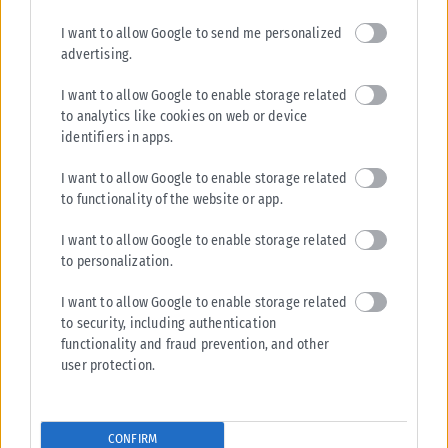
I want to allow Google to send me personalized
advertising.
ΠΟΛΙΤΙΚΉ
I want to allow Google to enable storage related
to analytics like cookies on web or device
Αυτοψία Λίνας Μενδώνη στα Αιγόσθενα μετά το πέρασμα της
identifiers in apps.
πυρκαγιάς
Η υπουργός Πολιτισμού, Λίνα Μενδώνη, πραγματοποίησε χθες, Τετάρτη
I want to allow Google to enable storage related
5 Αυγούστου, το απόγευμα, αυτοψία στην περιοχή του Πόρτο Γερμενού,
to functionality of the website or app.
προκειμένου να...
I want to allow Google to enable storage related
ΑΝΑΡΤΉΘΗΚΕ ΑΠΌ
KARFITSANEWS
06/08/2026
to personalization.
I want to allow Google to enable storage related
to security, including authentication
functionality and fraud prevention, and other
user protection.
CONFIRM