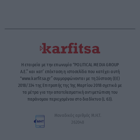
Η εταιρεία με την επωνυμία “POLITICAL MEDIA GROUP
A.E.” και κατ’ επέκταση η ιστοσελίδα που κατέχει αυτή
“www.karfitsa.gr” συμμορφώνονται με τη Σύσταση (ΕΕ)
2018/334 της Επιτροπής της 1ης Μαρτίου 2018 σχετικά με
τα μέτρα για την αποτελεσματική αντιμετώπιση του
παράνομου περιεχομένου στο διαδίκτυο (L 63).
Μοναδικός αριθμός Μ.Η.Τ.
262048