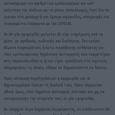
κατακόρυφα τον αριθμό των εμπλεκομένων και κατ’
επέκταση τον κίνδυνο και το ρίσκο αποκάλυψης; Γιατί δεν το
έκαναν στα μουλωχτά και έχουμε σφραγίδες, υπογραφές και
ντοκουμέντα (σύμφωνα με τον ΣΥΡΙΖΑ);
Το ότι μία εφημερίδα φαίνεται ότι είχε ενημέρωση από τα
μέσα -με αριθμούς, κωδικούς και διαλόγους- δεν εγείρει
θέματα παρακράτους ή έστω παράβασης καθήκοντος για
τους εμπλεκόμενους δημόσιους λειτουργούς που συμμετείχαν
στις παρακολουθήσεις ή/και είχαν πρόσβαση στις σχετικές
πληροφορίες τις οποίες είδαμε να δημοσιεύονται σε δόσεις;
Προς αποφυγή παρεξηγήσεων: η εφημερίδα και οι
δημοσιογράφοι έκαναν τη δουλειά τους. Πόσο νόμιμο και
ηθικό, όμως, είναι δημόσιοι λειτουργοί, ένστολοι και μη, να
«καρφώνουν» την υπηρεσία τους σε μία εφημερίδα;
Αν υπήρχαν λόγοι δημόσιου συμφέροντος, αν αισθάνονταν ότι