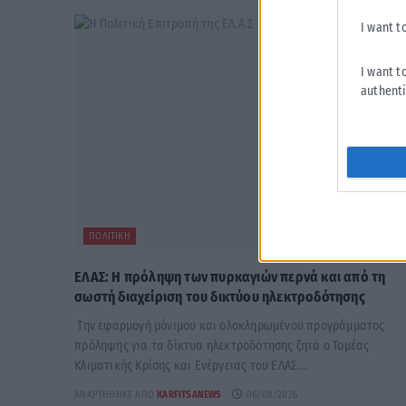
I want t
I want t
authenti
ΠΟΛΙΤΙΚΉ
ΕΛΑΣ: Η πρόληψη των πυρκαγιών περνά και από τη
σωστή διαχείριση του δικτύου ηλεκτροδότησης
Την εφαρμογή μόνιμου και ολοκληρωμένου προγράμματος
πρόληψης για τα δίκτυα ηλεκτροδότησης ζητά ο Τομέας
Κλιματικής Κρίσης και Ενέργειας του ΕΛΑΣ....
ΑΝΑΡΤΉΘΗΚΕ ΑΠΌ
KARFITSANEWS
06/08/2026