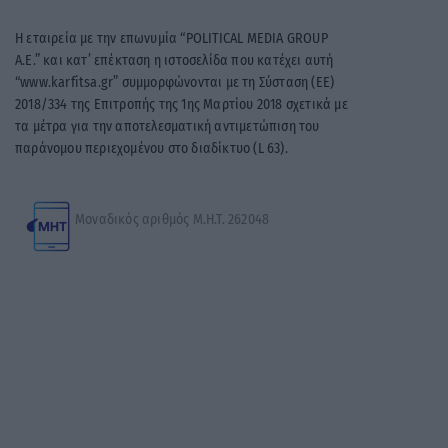
Η εταιρεία με την επωνυμία “POLITICAL MEDIA GROUP
A.E.” και κατ’ επέκταση η ιστοσελίδα που κατέχει αυτή
“www.karfitsa.gr” συμμορφώνονται με τη Σύσταση (ΕΕ)
2018/334 της Επιτροπής της 1ης Μαρτίου 2018 σχετικά με
τα μέτρα για την αποτελεσματική αντιμετώπιση του
παράνομου περιεχομένου στο διαδίκτυο (L 63).
Μοναδικός αριθμός Μ.Η.Τ. 262048