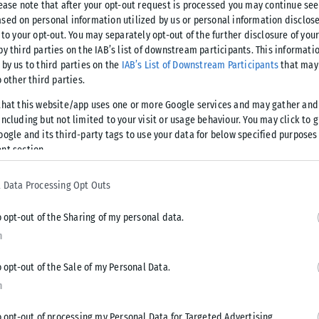
lease note that after your opt-out request is processed you may continue see
sed on personal information utilized by us or personal information disclose
 to your opt-out. You may separately opt-out of the further disclosure of you
by third parties on the IAB’s list of downstream participants. This informati
υπωσιακές αεροπορικές επιδείξεις
 by us to third parties on the
IAB’s List of Downstream Participants
that may 
o other third parties.
λος” της Πολεμικής μας Αεροπορίας,
that this website/app uses one or more Google services and may gather and
 τύπων των αεροσκαφών της, στον
ncluding but not limited to your visit or usage behaviour. You may click to 
oogle and its third-party tags to use your data for below specified purposes
nt section.
 υπουργός Εθνικής Άμυνας Νίκος Δένδιας.
 Data Processing Opt Outs
ς μπορούν να είναι βέβαιοι για την αποτελεσματική
o opt-out of the Sharing of my personal data.
α, βλέποντας ακόμη και ένα μικρό μέρος των δυνατοτήτων
n
o opt-out of the Sale of my Personal Data.
ίκες και τους άνδρες της Πολεμικής μας Αεροπορίας».
n
o opt-out of processing my Personal Data for Targeted Advertising.