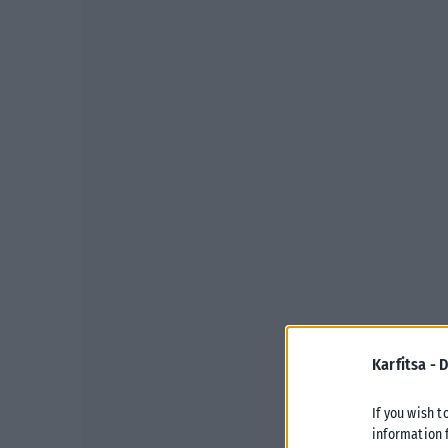
Karfitsa -
D
If you wish t
information 