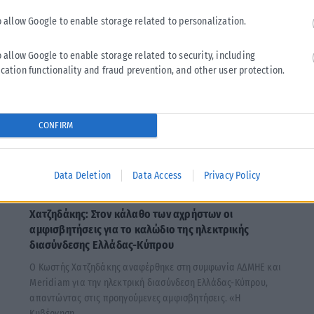
o allow Google to enable storage related to personalization.
o allow Google to enable storage related to security, including
cation functionality and fraud prevention, and other user protection.
CONFIRM
Data Deletion
Data Access
Privacy Policy
ΠΟΛΙΤΙΚΉ
Χατζηδάκης: Στον κάλαθο των αχρήστων οι
αμφισβητήσεις για το καλώδιο της ηλεκτρικής
διασύνδεσης Ελλάδας-Κύπρου
Ο Κωστής Χατζηδάκης αναφέρθηκε στη συμφωνία ΑΔΜΗΕ και
Meridiam για την ηλεκτρική διασύνδεση Ελλάδας-Κύπρου,
απαντώντας στις προηγούμενες αμφισβητήσεις. «Η
Κυβέρνηση...