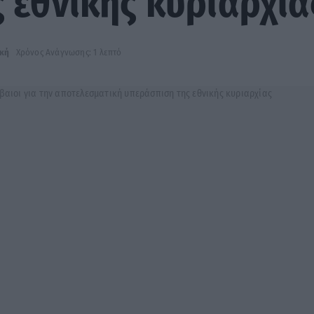
 εθνικής κυριαρχία
ική
Χρόνος Ανάγνωσης: 1 λεπτό