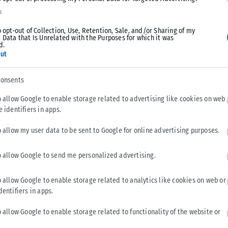
σιακές Αεροπορικές Επιδείξεις από τις
n
Πολεμικής μας Αεροπορίας, όπως και από
οσκαφών της, στον Φλοίσβο του Παλαιού
o opt-out of Collection, Use, Retention, Sale, and/or Sharing of my
 Data that Is Unrelated with the Purposes for which it was
d.
ut
με ότι οι Έλληνες…
consents
o allow Google to enable storage related to advertising like cookies on web
e identifiers in apps.
ovember 5, 2023
o allow my user data to be sent to Google for online advertising purposes.
o allow Google to send me personalized advertising.
o allow Google to enable storage related to analytics like cookies on web or
Tweet
Send
dentifiers in apps.
o allow Google to enable storage related to functionality of the website or