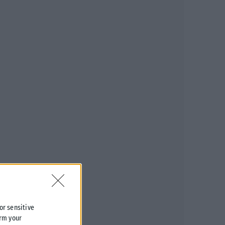
 or sensitive
irm your