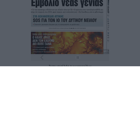
Τα
πρωτοσέλιδα
των
εφημερίδων
ΕΝΗΜΕΡΩΣΟΥ ΠΡΩΤΟΣ
Εγγραφή στο Newsletter
Ταυτότητα
Επικοινωνία & Διαφήμιση
Όροι Χρήσης – Πολιτική Απορρήτου
© 2026 Karfitsa