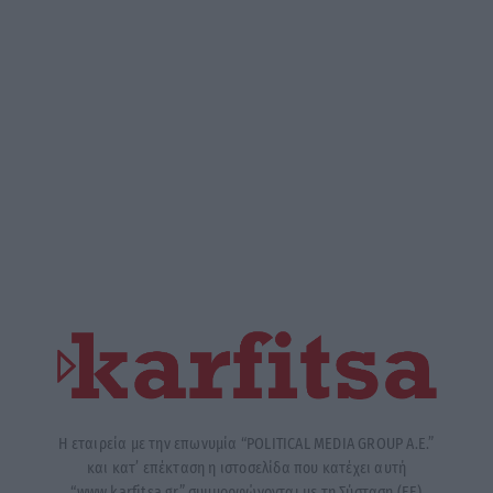
Η εταιρεία με την επωνυμία “POLITICAL MEDIA GROUP A.E.”
και κατ’ επέκταση η ιστοσελίδα που κατέχει αυτή
“www.karfitsa.gr” συμμορφώνονται με τη Σύσταση (ΕΕ)