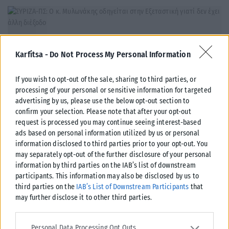
Karfitsa -
Do Not Process My Personal Information
If you wish to opt-out of the sale, sharing to third parties, or
processing of your personal or sensitive information for targeted
advertising by us, please use the below opt-out section to
confirm your selection. Please note that after your opt-out
request is processed you may continue seeing interest-based
ads based on personal information utilized by us or personal
information disclosed to third parties prior to your opt-out. You
ΠΟΛΙΤΙΚΉ
may separately opt-out of the further disclosure of your personal
information by third parties on the IAB’s list of downstream
ΣΥΡΙΖΑ-ΠΣ: Η ενεργειακή ρήτρα δεν σημαίνει χαμηλότερους
participants. This information may also be disclosed by us to
λογαριασμούς, ούτε σβήνει 7 χρόνια ενεργειακής ακρίβειας
third parties on the
IAB’s List of Downstream Participants
that
Κριτική στην κυβέρνηση για την ενεργειακή πολιτική και τις υψηλές
may further disclose it to other third parties.
τιμές ρεύματος και καυσίμων ασκεί ο ΣΥΡΙΖΑ-ΠΣ, με αφορμή τη...
Please note that this website/app uses one or more Google
ΑΝΑΡΤΉΘΗΚΕ ΑΠΌ
KARFITSANEWS
07/08/2026
services and may gather and store information including but not
Personal Data Processing Opt Outs