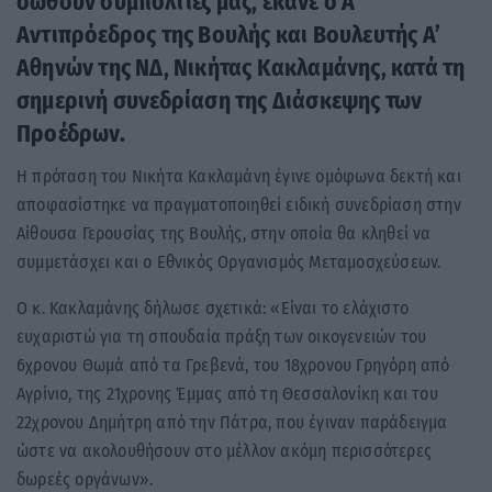
σωθούν συμπολίτες μας, έκανε ο Α’
Αντιπρόεδρος της Βουλής και Βουλευτής Α’
Αθηνών της ΝΔ, Νικήτας Κακλαμάνης, κατά τη
σημερινή συνεδρίαση της Διάσκεψης των
Προέδρων.
Η πρόταση του Νικήτα Κακλαμάνη έγινε ομόφωνα δεκτή και
αποφασίστηκε να πραγματοποιηθεί ειδική συνεδρίαση στην
Αίθουσα Γερουσίας της Βουλής, στην οποία θα κληθεί να
συμμετάσχει και ο Εθνικός Οργανισμός Μεταμοσχεύσεων.
Ο κ. Κακλαμάνης δήλωσε σχετικά: «Είναι το ελάχιστο
ευχαριστώ για τη σπουδαία πράξη των οικογενειών του
6χρονου Θωμά από τα Γρεβενά, του 18χρονου Γρηγόρη από
Αγρίνιο, της 21χρονης Έμμας από τη Θεσσαλονίκη και του
22χρονου Δημήτρη από την Πάτρα, που έγιναν παράδειγμα
ώστε να ακολουθήσουν στο μέλλον ακόμη περισσότερες
δωρεές οργάνων».