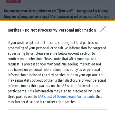
ΠΟΛΙΤΙΚΉ
Καρυστιανού: Δεν φαίνεται να “βγαίνει” – Αποχωρεί ο Νίκος
Μπρουτζάκης και καταγγέλλει «κλειστή κάστα» και έλλειψη
λογοδοσίας
Νέο εσωτερικό «ρήγμα» καταγράφεται στην «Ελπίδα για τη
Karfitsa -
Do Not Process My Personal Information
Δημοκρατία» της Μαρίας Καρυστιανού, καθώς ο επιχειρηματίας και
συνιδιοκτήτης του διαδικτυακού καναλιού...
If you wish to opt-out of the sale, sharing to third parties, or
processing of your personal or sensitive information for targeted
ΑΝΑΡΤΉΘΗΚΕ ΑΠΌ
ΔΉΜΗΤΡΑ ΚΑΤΡΑΜΆΔΟΥ
08/08/2026
advertising by us, please use the below opt-out section to
confirm your selection. Please note that after your opt-out
request is processed you may continue seeing interest-based
ads based on personal information utilized by us or personal
information disclosed to third parties prior to your opt-out. You
may separately opt-out of the further disclosure of your personal
information by third parties on the IAB’s list of downstream
participants. This information may also be disclosed by us to
third parties on the
IAB’s List of Downstream Participants
that
may further disclose it to other third parties.
Please note that this website/app uses one or more Google