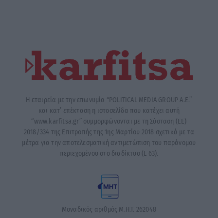
Η εταιρεία με την επωνυμία “POLITICAL MEDIA GROUP A.E.”
και κατ’ επέκταση η ιστοσελίδα που κατέχει αυτή
“www.karfitsa.gr” συμμορφώνονται με τη Σύσταση (ΕΕ)
2018/334 της Επιτροπής της 1ης Μαρτίου 2018 σχετικά με τα
μέτρα για την αποτελεσματική αντιμετώπιση του παράνομου
περιεχομένου στο διαδίκτυο (L 63).
Μοναδικός αριθμός Μ.Η.Τ. 262048