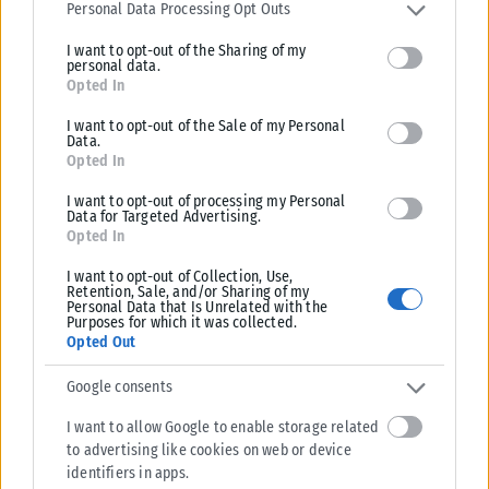
services and may gather and store information including but not
Personal Data Processing Opt Outs
limited to your visit or usage behaviour. You may click to grant or
I want to opt-out of the Sharing of my
deny consent to Google and its third-party tags to use your data
ΠΟΛΙΤΙΚΉ
personal data.
for below specified purposes in below Google consent section.
Opted In
Στις 2 Σεπτεμβρίου η «πρεμιέρα» του οικονομικού
προγράμματος της ΕΛ.Α.Σ. στη Θεσσαλονίκη – Παρών ο
I want to opt-out of the Sale of my Personal
Data.
Τσίπρας
Opted In
Το οικονομικό πρόγραμμα της ΕΛ.Α.Σ. θα παρουσιάσει ο πρόεδρος του
κόμματος, Αλέξης Τσίπρας, στις 2 Σεπτεμβρίου, σε εκδήλωση στη
I want to opt-out of processing my Personal
Data for Targeted Advertising.
Θεσσαλονίκη....
Opted In
ΑΝΑΡΤΉΘΗΚΕ ΑΠΌ
KARFITSANEWS
08/08/2026
I want to opt-out of Collection, Use,
Retention, Sale, and/or Sharing of my
Personal Data that Is Unrelated with the
Purposes for which it was collected.
Opted Out
Google consents
I want to allow Google to enable storage related
to advertising like cookies on web or device
identifiers in apps.