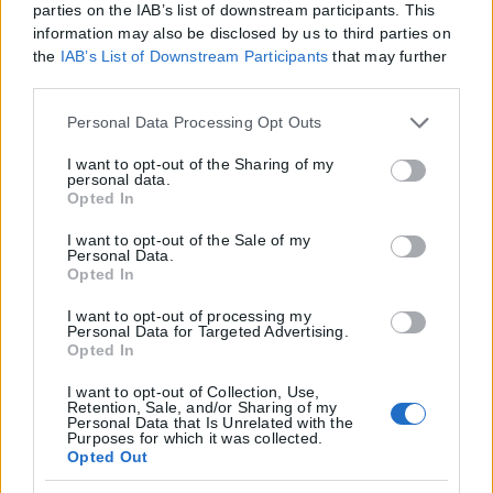
parties on the IAB’s list of downstream participants. This
information may also be disclosed by us to third parties on
the
IAB’s List of Downstream Participants
that may further
disclose it to other third parties.
Please note that this website/app uses one or more Google
Personal Data Processing Opt Outs
services and may gather and store information including
but not limited to your visit or usage behaviour. You may
I want to opt-out of the Sharing of my
personal data.
click to grant or deny consent to Google and its third-party
Opted In
tags to use your data for below specified purposes in below
Google consent section.
I want to opt-out of the Sale of my
Personal Data.
Opted In
I want to opt-out of processing my
Personal Data for Targeted Advertising.
Opted In
I want to opt-out of Collection, Use,
Retention, Sale, and/or Sharing of my
Personal Data that Is Unrelated with the
Purposes for which it was collected.
Opted Out