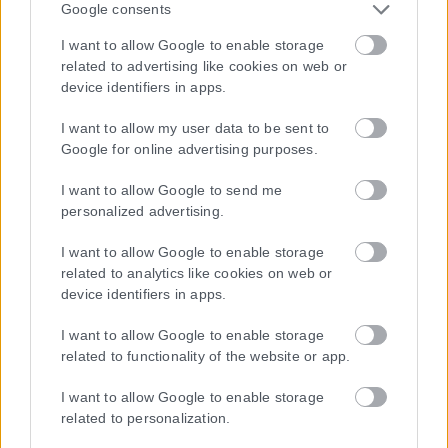
Google consents
Η εταιρεία με την επωνυμία “POLITICAL MEDIA GROUP A.E.” και κατ’
I want to allow Google to enable storage
επέκταση η ιστοσελίδα που κατέχει αυτή “www.karfitsa.gr”
related to advertising like cookies on web or
device identifiers in apps.
συμμορφώνονται με τη Σύσταση (ΕΕ) 2018/334 της Επιτροπής της
1ης Μαρτίου 2018 σχετικά με τα μέτρα για την αποτελεσματική
I want to allow my user data to be sent to
αντιμετώπιση του παράνομου περιεχομένου στο διαδίκτυο (L 63).
Google for online advertising purposes.
I want to allow Google to send me
personalized advertising.
Μοναδικός αριθμός Μ.Η.Τ. 262048
I want to allow Google to enable storage
ΤΑ ΠΡΩΤΟΣΕΛΙΔΑ ΣΗΜΕΡΑ
related to analytics like cookies on web or
device identifiers in apps.
I want to allow Google to enable storage
related to functionality of the website or app.
I want to allow Google to enable storage
related to personalization.