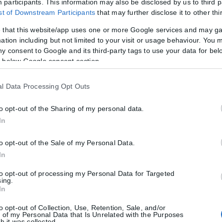
participants. This information may also be disclosed by us to third p
 Πάφο έχοντας κρεμασμένο στον ώμο του ένα αυτόματο τυφέκιο.
ist of Downstream Participants
that may further disclose it to other thi
 Άγκυρα, η οποία πολλές φορές επιχείρησε ανεπιτυχώς να μπει «σφήν
 that this website/app uses one or more Google services and may g
ν στο Ισραήλ -θυμίζουμε την εντυπωσιακή συμμετοχή των F-16 της 
ation including but not limited to your visit or usage behaviour. You m
ωτοβουλίες για την ενέργεια που αφήνουν εκτός παιχνιδιού την Τουρκί
ny consent to Google and its third-party tags to use your data for bel
 below Google consent section.
l Data Processing Opt Outs
ογό του αλλά και με τον υπουργό Άμυνας της χώρας θα βρεθούν και ο
νται εδώ και καιρό τα ισραηλινά μη επανδρωμένα αεροσκάφη, συγκε
to opt-out of the Sharing of my personal data.
ια αυτών των συστημάτων, με το Τελ Αβίβ να εξετάζει θετικά την απ
In
ληροφοριών που έχουν νοικιάσει οι Ένοπλες Δυνάμεις και αξιοποιού
αηλινών αντιαρματικών πυραύλων Spike NLOS και Spike ER2, με το π
to opt-out of the Sale of my Personal Data.
In
to opt-out of processing my Personal Data for Targeted
sing.
In
to opt-out of Collection, Use, Retention, Sale, and/or
 of my Personal Data that Is Unrelated with the Purposes
h it was collected.