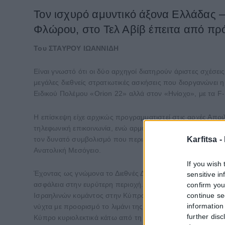
Τον ισχυρό αμυντικό άξονα Ελλάδας 
Φλώρου, στο Τελ Αβίβ έπειτα από πρ
Του ΣΤΑΥΡΟΥ ΙΩΑΝΝΙΔΗ
Είναι γνωστό ότι οι δύο αρχηγοί διατηρούν άριστες σχέσει
μεγάλες διεθνείς στρατιωτικές ασκήσεις που διοργανώνει
Ειδικού Πολέμου «Orion 22» αλλά στον «Ηνίοχο», με τα F
Η επίσκεψη είχε αρχικώς προγραμματιστεί στις αρχές Απρι
τηλεφωνική επικοινωνία, ενώ αρμόδιες στρατιωτικές πηγέ
Karfitsa -
τον δυνατό συμβολισμό που περιέχει, στέλνει και ένα ξεκ
Ανατολική Μεσόγειο.
If you wish 
Έχοντας ως γνώμονα το Διεθνές Δίκαιο, Ελλάδα, Κύπρος κ
sensitive i
ασφάλεια στην ευρύτερη περιοχή. Σε αυτό το πλαίσιο, πριν
confirm you
continue se
Ισραηλινών κομάντος στην Κύπρο, ώστε να λάβουν μέρος
information 
νύχτα με προορισμό το λιμάνι της Χάιφα. Αφού διέσχισαν
further disc
Κύπρο κυριολεκτικά κάτω από τη μύτη της Άγκυρας. Μάλισ