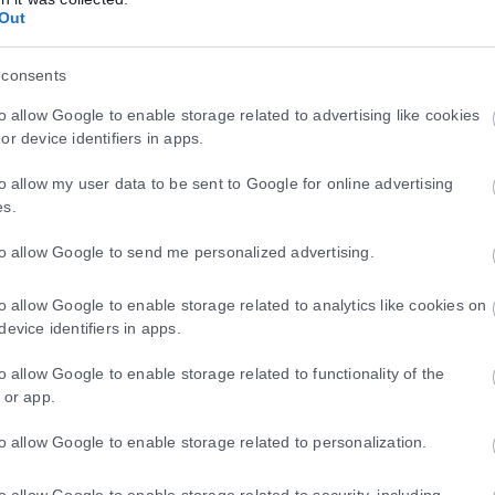
Out
 consents
τ. ευρώ για τα “Σπιτάκια Ανακύκλωσης”;»
to allow Google to enable storage related to advertising like cookies
or device identifiers in apps.
εκατ. για τα «Σπιτάκια Ανακύκλωσης» απευθύνει εκ νέου το ΠΑΣΟΚ π
to allow my user data to be sent to Google for online advertising
es.
to allow Google to send me personalized advertising.
 διαλύει το success story της κυβέρνησης
to allow Google to enable storage related to analytics like cookies on
άσκησε ο Κώστας Τσουκαλάς, με αφορμή την τελευταία έκθεση του ΟΟΣ
device identifiers in apps.
to allow Google to enable storage related to functionality of the
 or app.
to allow Google to enable storage related to personalization.
to allow Google to enable storage related to security, including