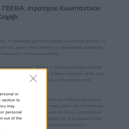
ού ΓΕΕΘΑ, στρατηγού Κωνσταντίνου
Κοχάβι.
ο. Τα τελευταία χρόνια το Ισραήλ συμμετέχει σε όλες τις
μεων της χώρας στην άσκηση της Διακλαδικής Διοίκησης
 πάνω από το Ανατολικό Αιγαίο.
πραγματοποιηθεί. Έκτοτε οι δύο αρχηγοί είχαν τακτική
τερη, καθώς η παρουσία του Έλληνα αρχηγού, εκτός από
ι το Ισραήλ να στήνουν «τείχος» αποτροπής στην
personal or
κής συνεργασίας που εγγυάται τη σταθερότητα και την
 section to
 οποίας ξεκίνησε πριν από έναν χρόνο, για τη μεταφορά
 you may
 or personal
αρματαγωγά, το «Λέσβος» και το «Χίος», απέπλευσαν
pt-out of the
ν Ειδικών Δυνάμεων του Ισραήλ και τα μετέφεραν στην
f
μμετοχή του Ισραήλ στη συγκεκριμένη άσκηση, ο