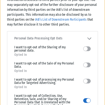
may separately opt-out of the further disclosure of your personal
information by third parties on the IAB’s list of downstream
participants. This information may also be disclosed by us to
third parties on the
IAB’s List of Downstream Participants
that
may further disclose it to other third parties.
Please note that this website/app uses one or more Google
services and may gather and store information including but not
Personal Data Processing Opt Outs
limited to your visit or usage behaviour. You may click to grant or
ΠΟΛΙΤΙΚΉ
I want to opt-out of the Sharing of my
deny consent to Google and its third-party tags to use your data
personal data.
for below specified purposes in below Google consent section.
Χατζηδάκης: Ακυρώνονται από την 1η Οκτωβρίου 2026 όσες
Opted In
εγκύκλιοι δεν βρίσκονται αναρτημένες
I want to opt-out of the Sale of my Personal
Από την 1η Οκτωβρίου 2026 θα είναι άκυρες οι εγκύκλιοι, που δεν θα
Data.
αναρτώνται στις ιστοσελίδες των φορέων του δημοσίου,...
Opted In
ΑΝΑΡΤΉΘΗΚΕ ΑΠΌ
KARFITSANEWS
07/08/2026
I want to opt-out of processing my Personal
Data for Targeted Advertising.
Opted In
I want to opt-out of Collection, Use,
Retention, Sale, and/or Sharing of my
Personal Data that Is Unrelated with the