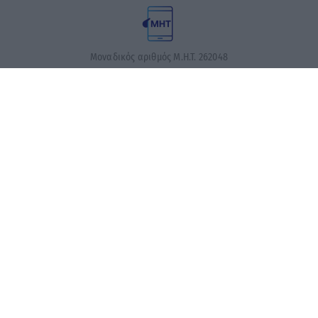
Μοναδικός αριθμός Μ.Η.Τ. 262048
ΤΑ ΠΡΩΤΟΣΕΛΙΔΑ ΣΗΜΕΡΑ