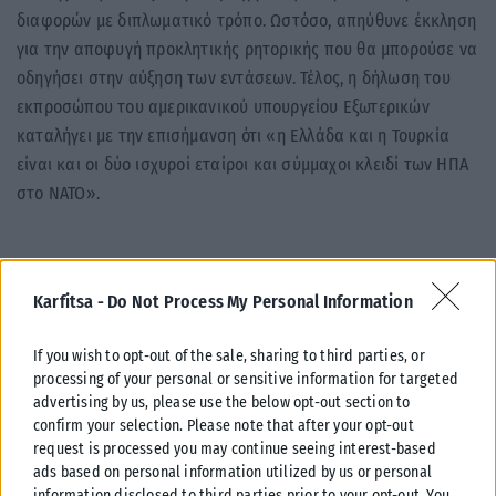
διαφορών με διπλωματικό τρόπο. Ωστόσο, απηύθυνε έκκληση
για την αποφυγή προκλητικής ρητορικής που θα μπορούσε να
οδηγήσει στην αύξηση των εντάσεων. Τέλος, η δήλωση του
εκπροσώπου του αμερικανικού υπουργείου Εξωτερικών
καταλήγει με την επισήμανση ότι «η Ελλάδα και η Τουρκία
είναι και οι δύο ισχυροί εταίροι και σύμμαχοι κλειδί των ΗΠΑ
στο ΝΑΤΟ».
Karfitsa -
Do Not Process My Personal Information
Σχετικά Άρθρα
If you wish to opt-out of the sale, sharing to third parties, or
processing of your personal or sensitive information for targeted
advertising by us, please use the below opt-out section to
confirm your selection. Please note that after your opt-out
request is processed you may continue seeing interest-based
ads based on personal information utilized by us or personal
information disclosed to third parties prior to your opt-out. You