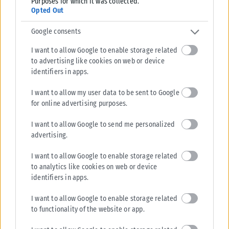
Purposes for which it was collected.
Opted Out
Google consents
I want to allow Google to enable storage related
to advertising like cookies on web or device
identifiers in apps.
I want to allow my user data to be sent to Google
ΠΟΛΙΤΙΚΉ
for online advertising purposes.
ΣΥΡΙΖΑ-ΠΣ: Η ενεργειακή ρήτρα δεν σημαίνει χαμηλότερους
I want to allow Google to send me personalized
λογαριασμούς, ούτε σβήνει 7 χρόνια ενεργειακής ακρίβειας
advertising.
Κριτική στην κυβέρνηση για την ενεργειακή πολιτική και τις υψηλές
τιμές ρεύματος και καυσίμων ασκεί ο ΣΥΡΙΖΑ-ΠΣ, με αφορμή τη...
I want to allow Google to enable storage related
to analytics like cookies on web or device
ΑΝΑΡΤΉΘΗΚΕ ΑΠΌ
KARFITSANEWS
07/08/2026
identifiers in apps.
I want to allow Google to enable storage related
to functionality of the website or app.