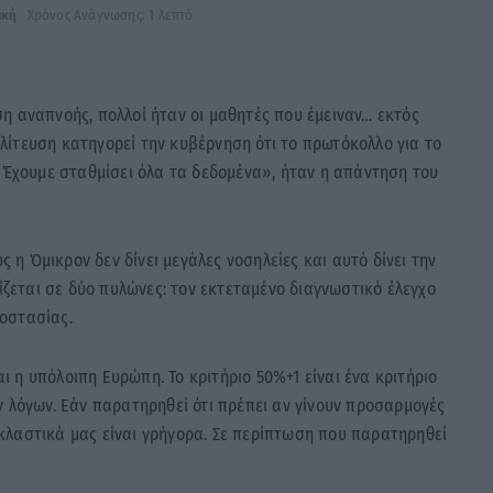
ική
Χρόνος Ανάγνωσης: 1 λεπτό
η αναπνοής, πολλοί ήταν οι μαθητές που έμειναν… εκτός
πολίτευση κατηγορεί την κυβέρνηση ότι το πρωτόκολλο για το
 «Έχουμε σταθμίσει όλα τα δεδομένα», ήταν η απάντηση του
η Όμικρον δεν δίνει μεγάλες νοσηλείες και αυτό δίνει την
ρίζεται σε δύο πυλώνες: τον εκτεταμένο διαγνωστικό έλεγχο
οστασίας.
 η υπόλοιπη Ευρώπη. Το κριτήριο 50%+1 είναι ένα κριτήριο
ν λόγων. Εάν παρατηρηθεί ότι πρέπει αν γίνουν προσαρμογές
κλαστικά μας είναι γρήγορα. Σε περίπτωση που παρατηρηθεί