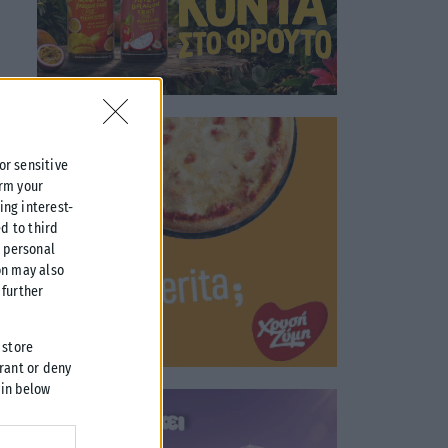
 or sensitive
irm your
ing interest-
d to third
r personal
on may also
further
 store
grant or deny
 in below