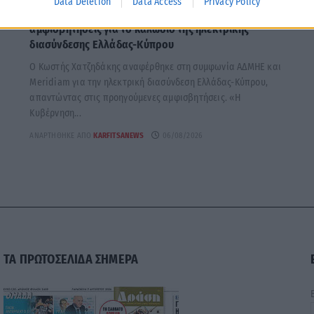
Data Deletion
Data Access
Privacy Policy
Χατζηδάκης: Στον κάλαθο των αχρήστων οι
αμφισβητήσεις για το καλώδιο της ηλεκτρικής
διασύνδεσης Ελλάδας-Κύπρου
Ο Κωστής Χατζηδάκης αναφέρθηκε στη συμφωνία ΑΔΜΗΕ και
Meridiam για την ηλεκτρική διασύνδεση Ελλάδας-Κύπρου,
απαντώντας στις προηγούμενες αμφισβητήσεις. «Η
Κυβέρνηση...
ΑΝΑΡΤΉΘΗΚΕ ΑΠΌ
KARFITSANEWS
06/08/2026
ΤΑ ΠΡΩΤΟΣΕΛΙΔΑ ΣΗΜΕΡΑ