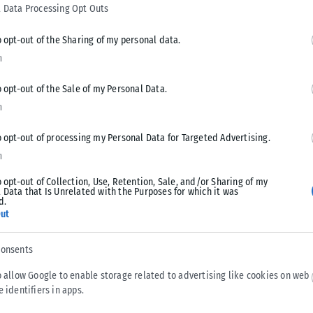
ές των PCR test, οι οποίες είναι ιδιαίτερα υψηλές, ενώ την
 Data Processing Opt Outs
ηλότερη.
o opt-out of the Sharing of my personal data.
n
ην Ελλάδα. Έχουμε τους πιο πολλούς ελέγχους και έχουμε τα
ς. Η ελληνική πολιτεία έχει διαθέσει παραπάνω από 320 εκατ.
o opt-out of the Sale of my Personal Data.
ει test», είπε και πρόσθεσε πως το τελευταίο διάστημα
n
αξης Δέλτα.
o opt-out of processing my Personal Data for Targeted Advertising.
n
o opt-out of Collection, Use, Retention, Sale, and/or Sharing of my
 εμβολιασμού για τους πολίτες 60 ετών και άνω απέδωσε,
 Data that Is Unrelated with the Purposes for which it was
d.
ηση ήταν η τρίτη δόση.
ut
 κάνουμε», δήλωσε.
consents
o allow Google to enable storage related to advertising like cookies on web
ο δόσεις του εμβολίου, αλλά όχι την αναμνηστική δόση και
e identifiers in apps.
των εμβολιασμένων.