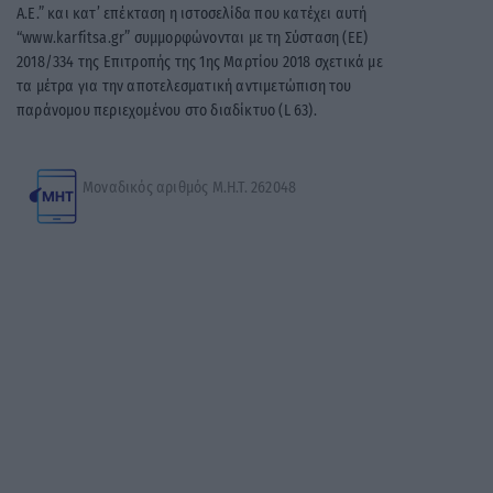
A.E.” και κατ’ επέκταση η ιστοσελίδα που κατέχει αυτή
“www.karfitsa.gr” συμμορφώνονται με τη Σύσταση (ΕΕ)
2018/334 της Επιτροπής της 1ης Μαρτίου 2018 σχετικά με
τα μέτρα για την αποτελεσματική αντιμετώπιση του
παράνομου περιεχομένου στο διαδίκτυο (L 63).
Μοναδικός αριθμός Μ.Η.Τ. 262048