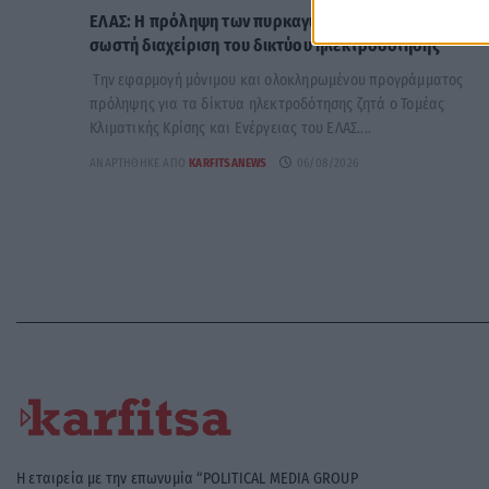
ΕΛΑΣ: Η πρόληψη των πυρκαγιών περνά και από τη
σωστή διαχείριση του δικτύου ηλεκτροδότησης
Την εφαρμογή μόνιμου και ολοκληρωμένου προγράμματος
πρόληψης για τα δίκτυα ηλεκτροδότησης ζητά ο Τομέας
Κλιματικής Κρίσης και Ενέργειας του ΕΛΑΣ....
ΑΝΑΡΤΉΘΗΚΕ ΑΠΌ
KARFITSANEWS
06/08/2026
Η εταιρεία με την επωνυμία “POLITICAL MEDIA GROUP