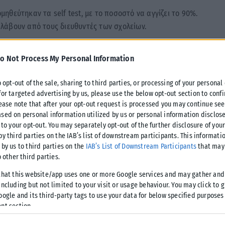
ομηθεύτηκαν τα self test, με το ποσοστό να αγγίζει το 90%.
λάβουν από τους διευθυντές των σχολείων.
απροετοιμασία από την πλευρά της κυβέρνησης.
o Not Process My Personal Information
σία όσο αφορά τα test. Κάθε φορά που άνοιγαν τα σχολεία
o opt-out of the sale, sharing to third parties, or processing of your personal
ει πριν ανοίξουν. Για πρώτη φορά συνέβη ποσοστό του 15% να
for targeted advertising by us, please use the below opt-out section to conf
lease note that after your opt-out request is processed you may continue see
βλημα αύριο» είπε ο Θεόδωρος Τσούχλος, πρόεδρος της
sed on personal information utilized by us or personal information disclose
 to your opt-out. You may separately opt-out of the further disclosure of you
by third parties on the IAB’s list of downstream participants. This informati
 by us to third parties on the
IAB’s List of Downstream Participants
that may 
τικός εκπρόσωπος. «Όταν 1.342.000 δικαιούχοι έχουν
o other third parties.
αστε απροετοίμαστοι. Καταβάλλονται όλες οι προσπάθειες
that this website/app uses one or more Google services and may gather and
ncluding but not limited to your visit or usage behaviour. You may click to 
oogle and its third-party tags to use your data for below specified purposes
nt section.