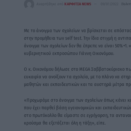
Αναρτήθηκε από
ΚΑΡΦΙΤΣΑ NEWS
09/01/2022
Πολιτ
Με το άνοιγμα των σχολείων να βρίσκεται σε απόστασ
στην προμήθεια των self test. Την ίδια στιγμή η αντι
άνοιγμα των σχολείων δεν θα έπρεπε να είναι 50%+1.
κυβερνητικού εκπροσώπου Γιάννη Οικονόμου.
Ο κ. Οικονόμου δήλωσε στο MEGA Σαββατοκύριακο πως 
ευκαιρία να ανοίξουν τα σχολεία, με το πλάνο να στη
μαθητών και εκπαιδευτικών και τα αυστηρά μέτρα πρ
«Προχωράμε στο άνοιγμα των σχολείων όπως κάνει και
που έχει παρθεί βάση υγειονομικών και εκπαιδευτικώ
στο πρωτόκολλο θα είμαστε σε εγρήγορση, τα αντανα
κρούσμα θα εξετάζεται όλη η τάξη», είπε.