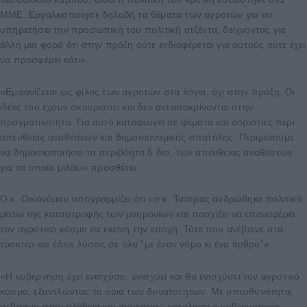
ΜΜΕ. Εργαλειοποίησε δηλαδή τα θέματα των αγροτών για να
υπηρετήσει την προσωπική του πολιτική ατζέντα, δείχνοντας για
άλλη μια φορά ότι στην πράξη ούτε ενδιαφέρεται για αυτούς ούτε έχει
να προσφέρει κάτι».
«Εμφανίζεται ως φίλος των αγροτών στα λόγια, όχι στην πράξη. Οι
ιδέες του έχουν σκουριάσει και δεν ανταποκρίνονται στην
πραγματικότητα. Για αυτό καταφεύγει σε ψέματα και αοριστίες περί
απευθείας αναθέσεων και δημοσιονομικής σπατάλης. Περιμένουμε
να δημοσιοποιήσει τα περιβόητα 5 δισ. των απευθείας αναθέσεων
για τα οποία μιλάει» προσθέτει.
Ο κ. Οικονόμου υπογραμμίζει ότι «ο κ. Τσίπρας ανδρώθηκε πολιτικά
μέσω της καταστροφής των μνημονίων και πασχίζει να επαναφέρει
τον αγροτικό κόσμο σε εκείνη την εποχή. Τότε που ανέβαινε στα
τρακτέρ και έδινε λύσεις σε όλα ”με έναν νόμο κι ένα άρθρο”».
«Η κυβέρνηση έχει ενισχύσει, ενισχύει και θα ενισχύσει τον αγροτικό
κόσμο, εξαντλώντας τα όρια των δυνατοτήτων. Με υπευθυνότητα,
σεβασμό στην αλήθεια και συνέπεια» καταλήγει ο κυβερνητικός