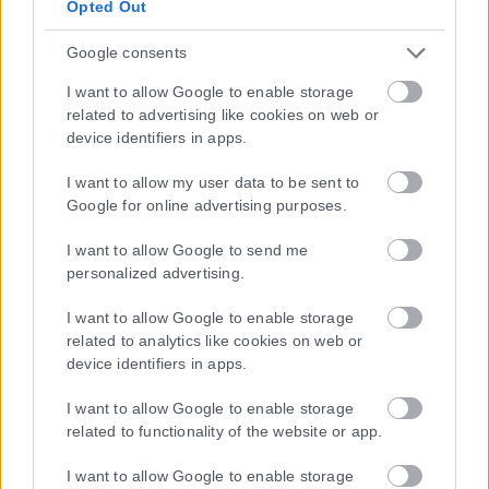
Opted Out
Google consents
I want to allow Google to enable storage
related to advertising like cookies on web or
Η εταιρεία με την επωνυμία “POLITICAL MEDIA GROUP A.E.” και κατ’
device identifiers in apps.
επέκταση η ιστοσελίδα που κατέχει αυτή “www.karfitsa.gr”
συμμορφώνονται με τη Σύσταση (ΕΕ) 2018/334 της Επιτροπής της
I want to allow my user data to be sent to
1ης Μαρτίου 2018 σχετικά με τα μέτρα για την αποτελεσματική
Google for online advertising purposes.
αντιμετώπιση του παράνομου περιεχομένου στο διαδίκτυο (L 63).
I want to allow Google to send me
personalized advertising.
I want to allow Google to enable storage
Μοναδικός αριθμός Μ.Η.Τ. 262048
related to analytics like cookies on web or
device identifiers in apps.
ΤΑ ΠΡΩΤΟΣΕΛΙΔΑ ΣΗΜΕΡΑ
I want to allow Google to enable storage
related to functionality of the website or app.
I want to allow Google to enable storage