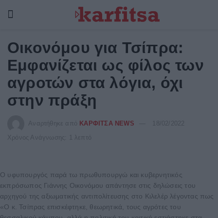
Οικονόμου για Τσίπρα:
Εμφανίζεται ως φίλος των
αγροτών στα λόγια, όχι
στην πράξη
Αναρτήθηκε από
ΚΑΡΦΙΤΣΑ NEWS
18/02/2022
Χρόνος Ανάγνωσης: 1 λεπτό
Ο υφυπουργός παρά τω πρωθυπουργώ και κυβερνητικός
εκπρόσωπος Γιάννης Οικονόμου απάντησε στις δηλώσεις του
αρχηγού της αξιωματικής αντιπολίτευσης στο Κιλελέρ λέγοντας πως
«Ο κ. Τσίπρας επισκέφτηκε, θεωρητικά, τους αγρότες του
θεσσαλικού κάμπου, αλλά η πολιτική του κριτική εστιάστηκε στα