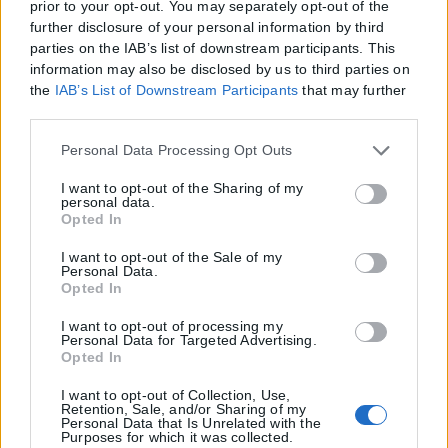
prior to your opt-out. You may separately opt-out of the
further disclosure of your personal information by third
parties on the IAB’s list of downstream participants. This
information may also be disclosed by us to third parties on
the
IAB’s List of Downstream Participants
that may further
disclose it to other third parties.
Please note that this website/app uses one or more Google
Personal Data Processing Opt Outs
services and may gather and store information including
but not limited to your visit or usage behaviour. You may
I want to opt-out of the Sharing of my
personal data.
click to grant or deny consent to Google and its third-party
Opted In
tags to use your data for below specified purposes in below
Google consent section.
I want to opt-out of the Sale of my
Personal Data.
Opted In
I want to opt-out of processing my
Personal Data for Targeted Advertising.
Opted In
I want to opt-out of Collection, Use,
Retention, Sale, and/or Sharing of my
Personal Data that Is Unrelated with the
Purposes for which it was collected.