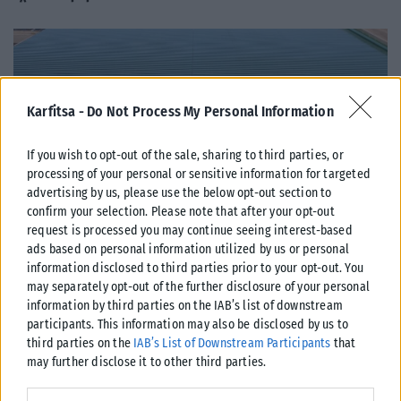
Karfitsa -
Do Not Process My Personal Information
If you wish to opt-out of the sale, sharing to third parties, or
processing of your personal or sensitive information for targeted
advertising by us, please use the below opt-out section to
confirm your selection. Please note that after your opt-out
request is processed you may continue seeing interest-based
ads based on personal information utilized by us or personal
information disclosed to third parties prior to your opt-out. You
ΠΟΛΙΤΙΚΉ
may separately opt-out of the further disclosure of your personal
information by third parties on the IAB’s list of downstream
ΠΑΣΟΚ: «Ποιος θα πληρώσει τα 40 εκατ. ευρώ για τα
participants. This information may also be disclosed by us to
“Σπιτάκια Ανακύκλωσης”;»
third parties on the
IAB’s List of Downstream Participants
that
Το ερώτημα «ποιος θα πληρώσει τον λογαριασμό» των 40 εκατ. για τα
may further disclose it to other third parties.
«Σπιτάκια Ανακύκλωσης» απευθύνει εκ νέου το ΠΑΣΟΚ προς...
Please note that this website/app uses one or more Google