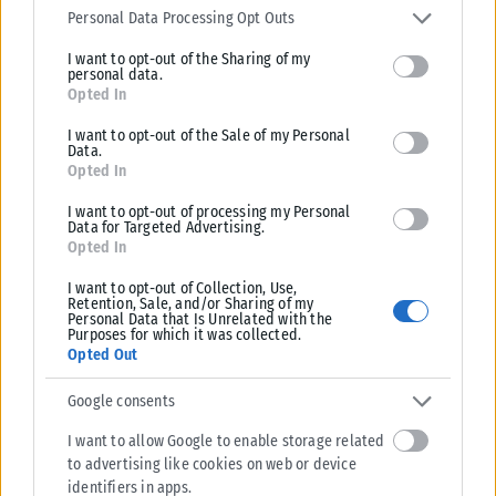
ΑΝΑΡΤΉΘΗΚΕ ΑΠΌ
KARFITSANEWS
07/08/2026
services and may gather and store information including but not
Personal Data Processing Opt Outs
limited to your visit or usage behaviour. You may click to grant or
I want to opt-out of the Sharing of my
deny consent to Google and its third-party tags to use your data
personal data.
for below specified purposes in below Google consent section.
Opted In
I want to opt-out of the Sale of my Personal
Data.
Opted In
I want to opt-out of processing my Personal
Data for Targeted Advertising.
Opted In
I want to opt-out of Collection, Use,
Retention, Sale, and/or Sharing of my
Personal Data that Is Unrelated with the
Purposes for which it was collected.
ΠΟΛΙΤΙΚΉ
Opted Out
Τσουκαλάς: Έκθεση-κόλαφος του ΟΟΣΑ διαλύει το success
Google consents
story της κυβέρνησης
I want to allow Google to enable storage related
Κριτική στην κυβέρνηση για την οικονομική της πολιτική άσκησε ο
to advertising like cookies on web or device
Κώστας Τσουκαλάς, με αφορμή την τελευταία έκθεση του ΟΟΣΑ.
identifiers in apps.
Αναφέρει...