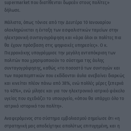
supermarket που διατίθενται δωρεάν στους πολίτες»
δήλωσε.
Μάλιστα, όπως τόνισε από την Δευτέρα 10 Ιανουαρίου
ολοκληρώνεται η ένταξη των ασφαλιστικών ταμείων στην
ηλεκτρονική συνταγογράφηση και «άρα όλοι οι πολίτες πια
θα έχουν πρόσβαση στις ψηφιακές υπηρεσίες». Ο κ.
Πιερρακάκης υπογράμμισε την μεγάλη ανταπόκριση των
πολιτών που χρησιμοποιούν το σύστημα της άυλης
συνταγογράφησης, καθώς «το ποσοστό των συνταγών και
των παραπεμπτικών που εκδίδονται άυλα ανεβαίνει διαρκώς
και κινείται πλέον πάνω από 38%, ενώ πολλές μέρες ξεπερνά
το 40%», ενώ μίλησε και για τον ηλεκτρονικό ιατρικό φάκελο
υγείας που σχεδιάζει το υπουργείο, «όπου θα υπάρχει όλο το
ιατρικό ιστορικό του πολίτη».
Αναφερόμενος στο σύστημα εμβολιασμού σημείωσε ότι «η
στρατηγική μας αποδείχτηκε απολύτως επιτυχημένη, και η