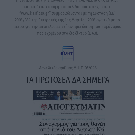
Η εταιρεία με την επωνυμία “POLITICAL MEDIA GROUP A.E.”
και κατ’ επέκταση η ιστοσελίδα που κατέχει αυτή
“www.karfitsa.gr” συμμορφώνονται με τη Σύσταση (ΕΕ)
2018/334 της Επιτροπής της 1ης Μαρτίου 2018 σχετικά με τα
μέτρα για την αποτελεσματική αντιμετώπιση του παράνομου
περιεχομένου στο διαδίκτυο (L 63).
Μοναδικός αριθμός Μ.Η.Τ. 262048
ΤΑ ΠΡΩΤΟΣΕΛΙΔΑ ΣΗΜΕΡΑ