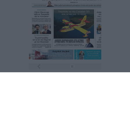
Τα
πρωτοσέλιδα
των
εφημερίδων
ΕΝΗΜΕΡΩΣΟΥ ΠΡΩΤΟΣ
Εγγραφή στο Newsletter
Ταυτότητα
Επικοινωνία & Διαφήμιση
Όροι Χρήσης – Πολιτική Απορρήτου