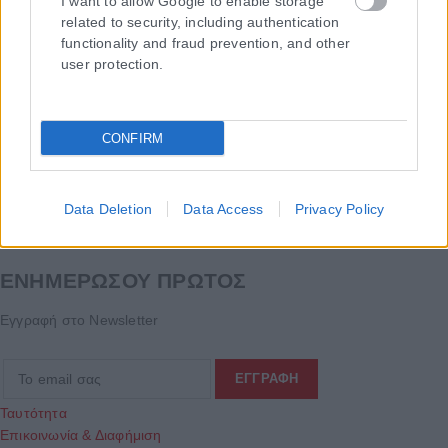
I want to allow Google to enable storage
related to security, including authentication
functionality and fraud prevention, and other
user protection.
CONFIRM
Data Deletion
Data Access
Privacy Policy
Τα
πρωτοσέλιδα
των
εφημερίδων
ΕΝΗΜΕΡΩΣΟΥ ΠΡΩΤΟΣ
Εγγραφή στο Newsletter
Ταυτότητα
Επικοινωνία & Διαφήμιση