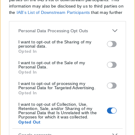
information may also be disclosed by us to third parties on
the
IAB’s List of Downstream Participants
that may further
disclose it to other third parties.
Please note that this website/app uses one or more Google
Personal Data Processing Opt Outs
services and may gather and store information including
but not limited to your visit or usage behaviour. You may
I want to opt-out of the Sharing of my
personal data.
click to grant or deny consent to Google and its third-party
Opted In
tags to use your data for below specified purposes in below
Google consent section.
I want to opt-out of the Sale of my
Personal Data.
Opted In
I want to opt-out of processing my
Personal Data for Targeted Advertising.
Opted In
I want to opt-out of Collection, Use,
Retention, Sale, and/or Sharing of my
Personal Data that Is Unrelated with the
Purposes for which it was collected.
Opted Out
Google consents