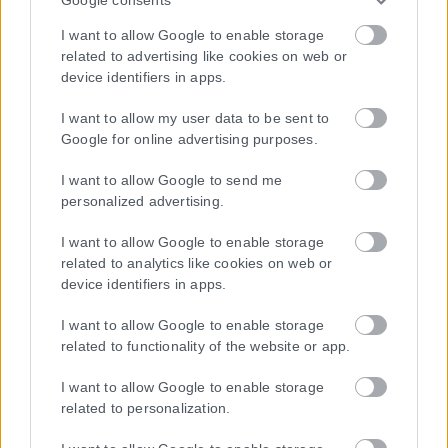
Η εταιρεία με την επωνυμία “POLITICAL MEDIA GROUP A.E.” και κατ’
I want to allow Google to enable storage
επέκταση η ιστοσελίδα που κατέχει αυτή “www.karfitsa.gr”
related to advertising like cookies on web or
συμμορφώνονται με τη Σύσταση (ΕΕ) 2018/334 της Επιτροπής της
device identifiers in apps.
1ης Μαρτίου 2018 σχετικά με τα μέτρα για την αποτελεσματική
αντιμετώπιση του παράνομου περιεχομένου στο διαδίκτυο (L 63).
I want to allow my user data to be sent to
Google for online advertising purposes.
I want to allow Google to send me
personalized advertising.
Μοναδικός αριθμός Μ.Η.Τ. 262048
I want to allow Google to enable storage
ΤΑ ΠΡΩΤΟΣΕΛΙΔΑ ΣΗΜΕΡΑ
related to analytics like cookies on web or
device identifiers in apps.
I want to allow Google to enable storage
related to functionality of the website or app.
I want to allow Google to enable storage
related to personalization.