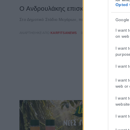
Opted 
Ο Ανδρουλάκης επισκέφθηκε τον στα
Στο Δημοτικό Στάδιο Μεγάρων, που φιλοξενεί έκτακτο στα
Google
I want 
ΑΝΑΡΤΉΘΗΚΕ ΑΠΌ
KARFITSANEWS
05/08/2026
on web 
I want 
purpos
I want 
I want 
web or 
I want 
website
I want 
I want 