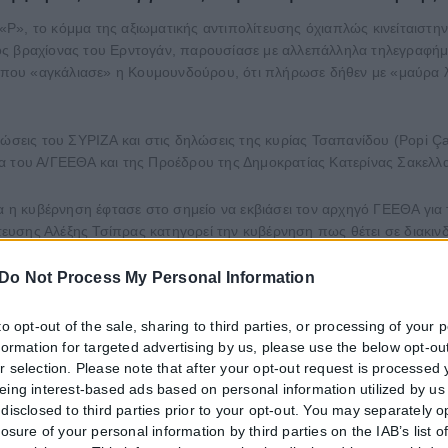
», το κόμμα της αξιωματικής αντιπολίτευσης όχιαπλώς κινείταιστην ί
μος βραχίονας του Ερντογάν, παρουσίασε με αλλεπάλληλα τηλεγραφ
ου «αγκάλιασε» η Κουμουνδούρου, ότι πλήρωσε δήθεν με «μαύρα λε
νώσεις του ΣΥΡΙΖΑ και στις δηλώσεις της κυρίας Τσαπανίδου (Popi Ça
ία του Α/ΓΕΕΘΑ και της Προέδρου της Δημοκρατίας Κατερίνας Σακελ
ια η κυβέρνηση έφτασε στο σημείο να εκβιάσει τον αρχηγό ΓΕΕΘΑ για
ίτευσης Αλέξης Τσίπρας κατηγορεί την κυβέρνηση πως θέτει σε διακιν
Do Not Process My Personal Information
ανακοίνωση του ΣΥΡΙΖΑ πως «η νοσηρότητα του παρακρατικού μηχαν
Τύπος φαίνεται πως βρίσκει απολύτως αξιοποιήσιμες και τις δηλώσε
to opt-out of the sale, sharing to third parties, or processing of your 
γήσεις από τον πρωθυπουργό ως προς το γιατί σημαντικές προσωπικ
nformation for targeted advertising by us, please use the below opt-out
r selection. Please note that after your opt-out request is processed
ου ΣΥΡΙΖΑ, με την οποία τίθεται το ερώτημα «για ποιον λόγο ένα 
eing interest-based ads based on personal information utilized by us
disclosed to third parties prior to your opt-out. You may separately o
την προπαγάνδα του κατά της Ελλάδας και κατά των Ενόπλων Δυνάμεω
losure of your personal information by third parties on the IAB’s list o
δεν έχει σημασία αυτό. Σημασία έχει ότι παράγουν έργο και αποτέλεσ