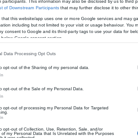
participants. This information may also be disclosed by us to third p
ώνουν μετανάστες στα σύνορα και αφήνουν παιδάκια να πνίγονται στο
ist of Downstream Participants
that may further disclose it to other thi
 that this website/app uses one or more Google services and may g
ation including but not limited to your visit or usage behaviour. You m
ny consent to Google and its third-party tags to use your data for bel
 below Google consent section.
l Data Processing Opt Outs
to opt-out of the Sharing of my personal data.
In
to opt-out of the Sale of my Personal Data.
In
τρική διασύνδεση Ελλάδας-Κύπρου με τη Me
to opt-out of processing my Personal Data for Targeted
έργου της ηλεκτρικής διασύνδεσης Ελλάδας-Κύπρου από τον γαλλικό 
sing.
In
to opt-out of Collection, Use, Retention, Sale, and/or
 of my Personal Data that Is Unrelated with the Purposes
h it was collected.