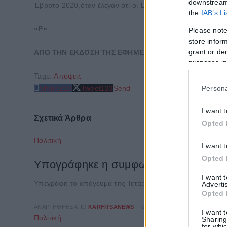
downstream 
Έβροτο 2020,όταν έλεγαν ότι οι Έλληνες αστυνομικοί σκοτ
the
IAB’s L
«P»
Please note
store inform
grant or de
ΑΠΟ ΤΗΝ ΕΚΔΟΣΗ ΤΗΣ ΕΦΗΜΕΡΙΔΑΣ POLITICAL
purposes in
Tags:
Απόψεις
Share
213
Tweet
133
Send
Persona
I want 
Σχετικά Άρθρα
Opted 
Πολιτική
I want 
Opted 
Υπογράφηκε η συμφωνία για την ηλεκ
I want 
Yπεγράφη το απόγευμα της Τετάρτης (5/8) η ανάληψη του 
Adverti
Opted 
ΑΝΑΡΤΉΘΗΚΕ ΑΠΌ
KARFITSANEWS
05/08/2026
I want 
Πολιτική
Sharing
for whic