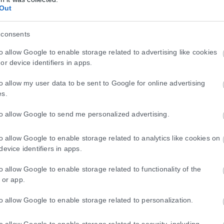
Out
θμό φιλοξενίας πυρόπληκτων ζώων στα Μέγ
θμό υποδοχής και φροντίδας πυρόπληκτων ζώων, έκανε στάση ο Νίκος
 consents
to allow Google to enable storage related to advertising like cookies
or device identifiers in apps.
to allow my user data to be sent to Google for online advertising
es.
to allow Google to send me personalized advertising.
to allow Google to enable storage related to analytics like cookies on
device identifiers in apps.
to allow Google to enable storage related to functionality of the
 or app.
to allow Google to enable storage related to personalization.
to allow Google to enable storage related to security, including