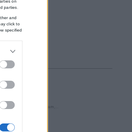
arties on
 Αιγαίο.
rd parties.
ather and
ay click to
ow specified
ridiam
επενδυτικό όμιλο Μeridiam,...