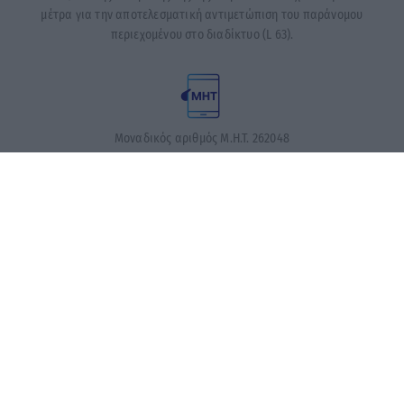
μέτρα για την αποτελεσματική αντιμετώπιση του παράνομου
περιεχομένου στο διαδίκτυο (L 63).
Μοναδικός αριθμός Μ.Η.Τ. 262048
ΤΑ ΠΡΩΤΟΣΕΛΙΔΑ ΣΗΜΕΡΑ