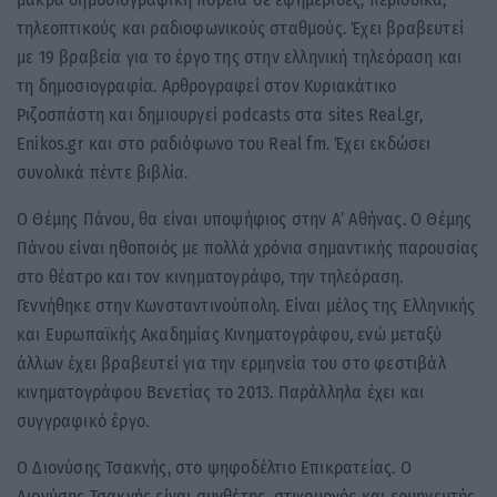
τηλεοπτικούς και ραδιοφωνικούς σταθμούς. Έχει βραβευτεί
με 19 βραβεία για το έργο της στην ελληνική τηλεόραση και
τη δημοσιογραφία. Αρθρογραφεί στον Κυριακάτικο
Ριζοσπάστη και δημιουργεί podcasts στα sites Real.gr,
Enikos.gr και στο ραδιόφωνο του Real fm. Έχει εκδώσει
συνολικά πέντε βιβλία.
Ο Θέμης Πάνου, θα είναι υποψήφιος στην Α’ Αθήνας. Ο Θέμης
Πάνου είναι ηθοποιός με πολλά χρόνια σημαντικής παρουσίας
στο θέατρο και τον κινηματογράφο, την τηλεόραση.
Γεννήθηκε στην Κωνσταντινούπολη. Είναι μέλος της Ελληνικής
και Ευρωπαϊκής Ακαδημίας Κινηματογράφου, ενώ μεταξύ
άλλων έχει βραβευτεί για την ερμηνεία του στο φεστιβάλ
κινηματογράφου Βενετίας το 2013. Παράλληλα έχει και
συγγραφικό έργο.
Ο Διονύσης Τσακνής, στο ψηφοδέλτιο Επικρατείας. Ο
Διονύσης Τσακνής είναι συνθέτης, στιχουργός και ερμηνευτής.