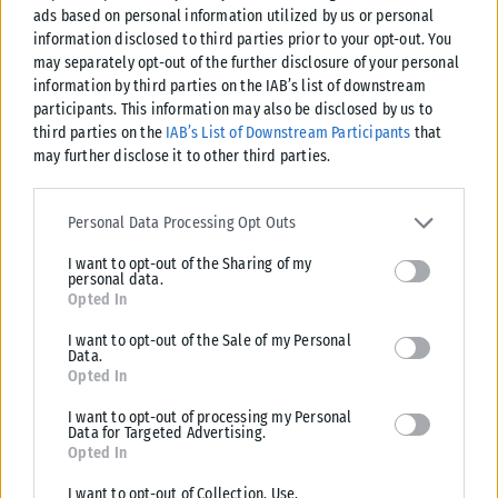
ads based on personal information utilized by us or personal
information disclosed to third parties prior to your opt-out. You
may separately opt-out of the further disclosure of your personal
information by third parties on the IAB’s list of downstream
participants. This information may also be disclosed by us to
third parties on the
IAB’s List of Downstream Participants
that
may further disclose it to other third parties.
ΠΟΛΙΤΙΚΉ
Please note that this website/app uses one or more Google
services and may gather and store information including but not
Personal Data Processing Opt Outs
Καρυστιανού: Δεν φαίνεται να “βγαίνει” – Αποχωρεί ο Νίκος
limited to your visit or usage behaviour. You may click to grant or
Μπρουτζάκης και καταγγέλλει «κλειστή κάστα» και έλλειψη
I want to opt-out of the Sharing of my
deny consent to Google and its third-party tags to use your data
personal data.
λογοδοσίας
for below specified purposes in below Google consent section.
Opted In
Νέο εσωτερικό «ρήγμα» καταγράφεται στην «Ελπίδα για τη
Δημοκρατία» της Μαρίας Καρυστιανού, καθώς ο επιχειρηματίας και
I want to opt-out of the Sale of my Personal
Data.
συνιδιοκτήτης του διαδικτυακού καναλιού...
Opted In
ΑΝΑΡΤΉΘΗΚΕ ΑΠΌ
ΔΉΜΗΤΡΑ ΚΑΤΡΑΜΆΔΟΥ
08/08/2026
I want to opt-out of processing my Personal
Data for Targeted Advertising.
Opted In
I want to opt-out of Collection, Use,