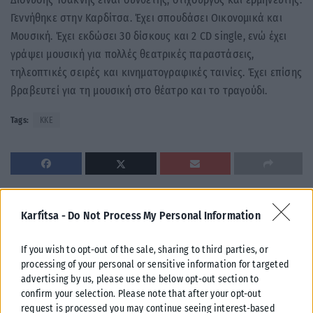
Γεννήθηκε στην Καρδίτσα. Έχει σπουδάσει Οικονομικά και
Μουσική. Έχει εκδώσει 30 δίσκους και 2 CD single, ενώ έχει
γράψει μουσική για πολλές θεατρικές παραστάσεις,
τηλεοπτικές σειρές και κινηματογραφικές ταινίες. Έχει επίσης
βραβευτεί για τη μουσική στο θέατρο και το τραγούδι.
Tags:
ΚΚΕ
Σχετικά Άρθρα
Karfitsa -
Do Not Process My Personal Information
If you wish to opt-out of the sale, sharing to third parties, or
processing of your personal or sensitive information for targeted
advertising by us, please use the below opt-out section to
confirm your selection. Please note that after your opt-out
request is processed you may continue seeing interest-based