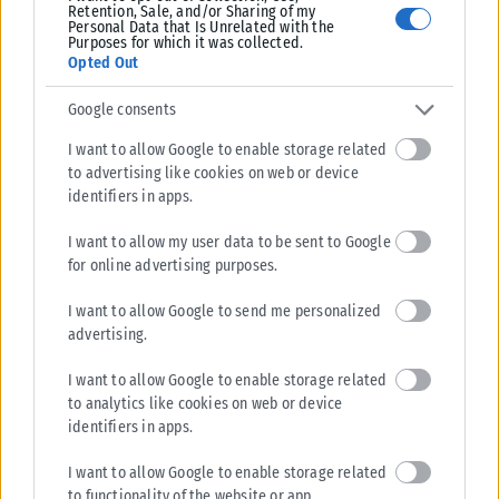
Retention, Sale, and/or Sharing of my
Personal Data that Is Unrelated with the
Purposes for which it was collected.
Opted Out
Google consents
I want to allow Google to enable storage related
to advertising like cookies on web or device
identifiers in apps.
I want to allow my user data to be sent to Google
ΠΟΛΙΤΙΚΉ
for online advertising purposes.
Στις 2 Σεπτεμβρίου η «πρεμιέρα» του οικονομικού
I want to allow Google to send me personalized
προγράμματος της ΕΛ.Α.Σ. στη Θεσσαλονίκη – Παρών ο
advertising.
Τσίπρας
Το οικονομικό πρόγραμμα της ΕΛ.Α.Σ. θα παρουσιάσει ο πρόεδρος του
I want to allow Google to enable storage related
κόμματος, Αλέξης Τσίπρας, στις 2 Σεπτεμβρίου, σε εκδήλωση στη
to analytics like cookies on web or device
Θεσσαλονίκη....
identifiers in apps.
ΑΝΑΡΤΉΘΗΚΕ ΑΠΌ
KARFITSANEWS
08/08/2026
I want to allow Google to enable storage related
to functionality of the website or app.