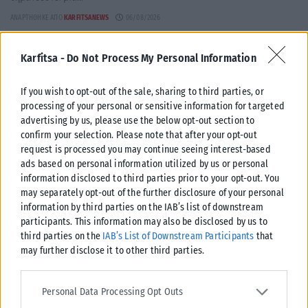
ΑΝΑΡΤΉΘΗΚΕ ΑΠΌ
KARFITSANEWS
06/08/2026
Karfitsa -
Do Not Process My Personal Information
If you wish to opt-out of the sale, sharing to third parties, or
processing of your personal or sensitive information for targeted
advertising by us, please use the below opt-out section to
confirm your selection. Please note that after your opt-out
request is processed you may continue seeing interest-based
ads based on personal information utilized by us or personal
information disclosed to third parties prior to your opt-out. You
may separately opt-out of the further disclosure of your personal
information by third parties on the IAB’s list of downstream
participants. This information may also be disclosed by us to
ΠΟΛΙΤΙΚΉ
third parties on the
IAB’s List of Downstream Participants
that
may further disclose it to other third parties.
Υπογράφηκε η συμφωνία για την ηλεκτρική διασύνδεση
Ελλάδας-Κύπρου με τη Meridiam
Please note that this website/app uses one or more Google
services and may gather and store information including but not
Personal Data Processing Opt Outs
Yπεγράφη το απόγευμα της Τετάρτης (5/8) η ανάληψη του έργου της
limited to your visit or usage behaviour. You may click to grant or
ηλεκτρικής διασύνδεσης Ελλάδας-Κύπρου από τον γαλλικό επενδυτικό