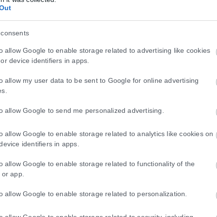
Out
ισ. ευρώ οι καταθέσεις φυσικών προσώπων τ
 consents
ου υπουργού Επικρατείας, Άκη Σκέρτσου, που ξεκινά από ένα ρητορικ
to allow Google to enable storage related to advertising like cookies
or device identifiers in apps.
to allow my user data to be sent to Google for online advertising
es.
to allow Google to send me personalized advertising.
to allow Google to enable storage related to analytics like cookies on
device identifiers in apps.
to allow Google to enable storage related to functionality of the
 or app.
to allow Google to enable storage related to personalization.
to allow Google to enable storage related to security, including