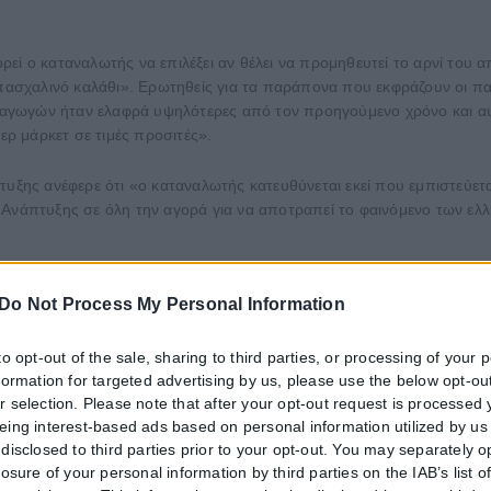
εί ο καταναλωτής να επιλέξει αν θέλει να προμηθευτεί το αρνί του 
 πασχαλινό καλάθι». Ερωτηθείς για τα παράπονα που εκφράζουν οι παρ
παραγωγών ήταν ελαφρά υψηλότερες από τον προηγούμενο χρόνο και α
ερ μάρκετ σε τιμές προσιτές».
τυξης ανέφερε ότι «ο καταναλωτής κατευθύνεται εκεί που εμπιστεύετα
Ανάπτυξης σε όλη την αγορά για να αποτραπεί το φαινόμενο των ελλ
άνονται στο καλάθι και είδαμε ότι είναι στην ίδια τιμή ή και σε χ
Do Not Process My Personal Information
ν ακρίβεια. Δεν έχουμε πάει εκεί που θέλουμε αλλά βλέπουμε αποκλ
to opt-out of the sale, sharing to third parties, or processing of your 
ουργός Ανάπτυξης τόνισε ότι «οι προσπάθειες για την αποκλιμάκωση 
nformation for targeted advertising by us, please use the below opt-out
 με ένα ψηφιακό εργαλείο που είναι η πλατφόρμα ekatanalotis».
r selection. Please note that after your opt-out request is processed
eing interest-based ads based on personal information utilized by us
Σκρέκας είπε ότι «την εμπλουτίσαμε με
3.000 προϊόντα
που βρίσκοντα
disclosed to third parties prior to your opt-out. You may separately o
per market. Με αυτό το εργαλείο δίνουμε τη δυνατότητα στον καταναλ
losure of your personal information by third parties on the IAB’s list o