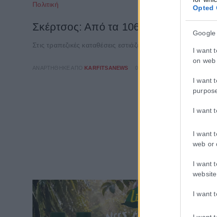
Πολιτική
Opted 
Σκέρτσος: Από τα 106,4 στα 148,7 δ
Google
Στις τραπεζικές καταθέσεις εστιάζει σημερινή ανάρτηση τ
I want 
on web 
ΑΝΑΡΤΉΘΗΚΕ ΑΠΌ
KARFITSANEWS
09/08/2026
I want 
purpos
I want 
I want 
web or 
I want 
website
I want 
I want 