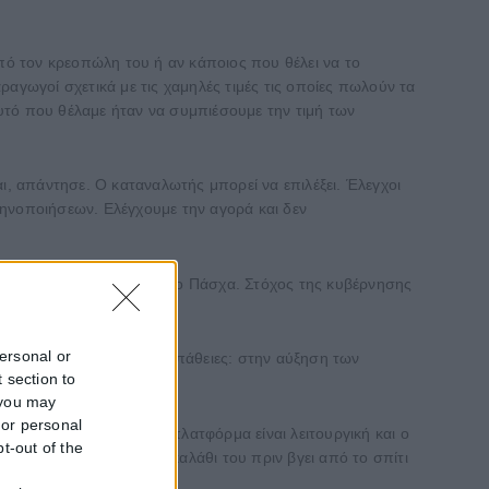
από τον κρεοπώλη του ή αν κάποιος που θέλει να το
αγωγοί σχετικά με τις χαμηλές τιμές τις οποίες πωλούν τα
υτό που θέλαμε ήταν να συμπιέσουμε την τιμή των
ι, απάντησε. Ο καταναλωτής μπορεί να επιλέξει. Έλεγχοι
ηνοποιήσεων. Ελέγχουμε την αγορά και δεν
αμηλότερη με το προηγούμενο Πάσχα. Στόχος της κυβέρνησης
ιμάκωση» πρόσθεσε.
personal or
συνίσταται σε τρεις προσπάθειες: στην αύξηση των
 section to
 you may
 or personal
ι στο super market. Η πλατφόρμα είναι λειτουργική και ο
pt-out of the
ωτή να δημιουργήσει το καλάθι του πριν βγει από το σπίτι
f