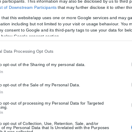
participants. This information may also be disclosed by us to third p
ist of Downstream Participants
that may further disclose it to other thi
έφερε «ο γενικός δείκτης του πληθωρισμού στην Ελλάδα από το 2019
 that this website/app uses one or more Google services and may g
μα είναι στο 30%, δηλαδή στον μέσο όρο της Ευρώπης. Έχουμε πάρει
ation including but not limited to your visit or usage behaviour. You m
ny consent to Google and its third-party tags to use your data for bel
 below Google consent section.
l Data Processing Opt Outs
to opt-out of the Sharing of my personal data.
In
to opt-out of the Sale of my Personal Data.
In
τη Δημοκρατία» – Βολές Ντουντουλάκη κατά
to opt-out of processing my Personal Data for Targeted
sing.
In
λάκη προς τα μέλη της Ομάδας Πολιτών Χανίων, στην οποία υποστηρ
to opt-out of Collection, Use, Retention, Sale, and/or
 of my Personal Data that Is Unrelated with the Purposes
h it was collected.