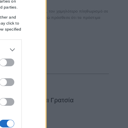
arties on
rd parties.
 μέχρι σήμερα είναι 15,1, τον χαμηλότερο πληθωρισμό σε
ather and
 μια σειρά από μέτρα» ενώ πρόσθεσε ότι τα πρόστιμα
ay click to
ow specified
 Καρυστιανού και Γρατσία
ίζει ότι...