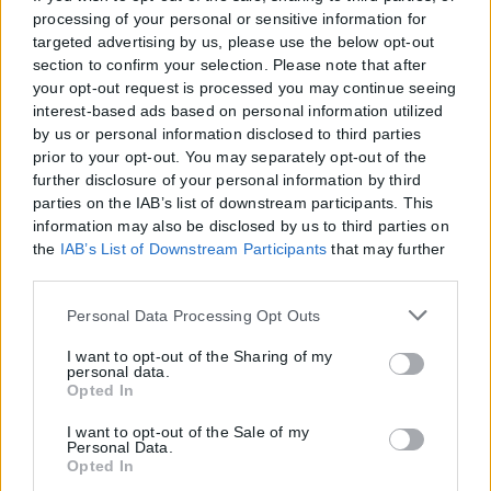
processing of your personal or sensitive information for
Παράλληλα, μειώνονται οι συντελεστές σε όλα τα κλιμάκια
targeted advertising by us, please use the below opt-out
υπολογισμού φόρου των οικοπέδων.
section to confirm your selection. Please note that after
your opt-out request is processed you may continue seeing
Οι αλλαγές αυτές αφορούν και τα φυσικά και τα νομικά πρόσωπα.
interest-based ads based on personal information utilized
by us or personal information disclosed to third parties
Για παράδειγμα, ο συντελεστής του βασικού φόρου κτισμάτων για
prior to your opt-out. You may separately opt-out of the
further disclosure of your personal information by third
τιμή ζώνης από 1.051 έως 1.500 ευρώ/τ.μ. διαμορφώνεται σε 2,80
parties on the IAB’s list of downstream participants. This
ευρώ/τ.μ. αντί 3,70 που ισχύει σήμερα, δηλαδή μείωση 27%.
information may also be disclosed by us to third parties on
the
IAB’s List of Downstream Participants
that may further
Για τιμή ζώνης από 1.501 έως 2.500 ευρώ ο συντελεστής
disclose it to other third parties.
διαμορφώνεται σε 3,70 ευρώ/τ.μ., ενώ με το ισχύον καθεστώς για
τιμή ζώνης από 1.501 έως 2.000 ευρώ ο συντελεστής είναι 4,5 ευρώ/
Please note that this website/app uses one or more Google
Personal Data Processing Opt Outs
τ.μ. και από 2.001 έως 2.500 είναι 6.
services and may gather and store information including
but not limited to your visit or usage behaviour. You may
I want to opt-out of the Sharing of my
personal data.
Ακόμη μεγαλύτερες είναι οι μειώσεις του φόρου στα οικόπεδα.
click to grant or deny consent to Google and its third-party
Opted In
tags to use your data for below specified purposes in below
Google consent section.
Ενδεικτικά, για αξία οικοπέδου από 75 έως 100 ευρώ ανά τ.μ. ο
I want to opt-out of the Sale of my
Personal Data.
συντελεστής διαμορφώνεται σε 0,0375 αντί για 0,1850, δηλαδή
Opted In
μειώνεται κατά 80%.