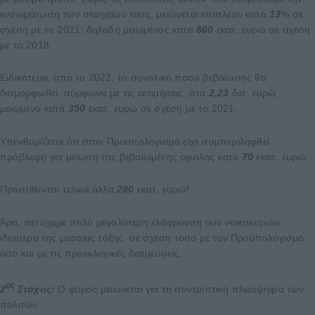
ενσωμάτωση των στοιχείων τους, μειώνεται επιπλέον κατά
13
% σε
σχέση με το 2021, δηλαδή μειωμένος κατά
860
εκατ. ευρώ σε σχέση
με το 2018.
Ειδικότερα, από το 2022, το συνολικό ποσό βεβαίωσης θα
διαμορφωθεί, σύμφωνα με τις εκτιμήσεις, στα
2,23
δισ. ευρώ,
μειωμένο κατά
350
εκατ. ευρώ σε σχέση με το 2021.
Υπενθυμίζεται ότι στον Προϋπολογισμό είχε συμπεριληφθεί
πρόβλεψη για μείωση της βεβαιωμένης οφειλής κατά
70
εκατ. ευρώ.
Προστίθενται τελικά άλλα
280
εκατ. ευρώ!
Άρα, πετύχαμε πολύ μεγαλύτερη ελάφρυνση των νοικοκυριών,
ιδιαίτερα της μεσαίας τάξης, σε σχέση τόσο με τον Προϋπολογισμό
όσο και με τις προεκλογικές δεσμεύσεις.
ος
2
Στόχος:
Ο φόρος μειώνεται για τη συντριπτική πλειοψηφία των
πολιτών.