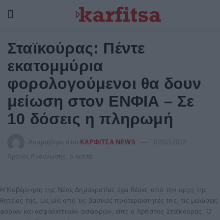
Σταϊκούρας: Πέντε
εκατομμύρια
φορολογούμενοι θα δουν
μείωση στον ΕΝΦΙΑ – Σε
10 δόσεις η πληρωμή
Αναρτήθηκε από
ΚΑΡΦΙΤΣΑ NEWS
02/02/2022
Χρόνος Ανάγνωσης: 5 λεπτά
Η Κυβέρνηση της Νέας Δημοκρατίας έχει θέσει, από την αρχή της
θητείας της, ως μία από τις βασικές προτεραιότητές της, τις μειώσεις
φόρων και ασφαλιστικών εισφορών, είπε ο Χρήστος Σταϊκούρας. Ο