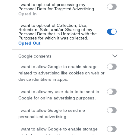
I want to opt-out of processing my
Personal Data for Targeted Advertising.
Ταυτόχρονα, επέρχεται σημαντική αύξηση των συντελεστών
Opted In
έκπτωσης του φόρου των φυσικών προσώπων για τη μικρομεσαία
ιδιοκτησία.
I want to opt-out of Collection, Use,
Retention, Sale, and/or Sharing of my
Personal Data that Is Unrelated with the
Συγκεκριμένα η έκπτωση διαμορφώνεται σε 30% για περιουσία έως
Purposes for which it was collected.
Opted Out
100.000 ευρώ, αντί για περιουσία έως 60.000 ευρώ που ισχύει
σήμερα, και σε 25% για περιουσία πάνω από 100.000 ευρώ και μέχρι
Google consents
150.000 ευρώ, αντί για 20% που ισχύει σήμερα.
I want to allow Google to enable storage
Μόνο μέσα από την τελευταία παρέμβαση, ωφελούνται επιπλέον
related to advertising like cookies on web or
1.100.000 φορολογούμενοι πολίτες.
device identifiers in apps.
I want to allow my user data to be sent to
Παραθέτω ορισμένα παραδείγματα, για να αντιληφθούν όλοι την
Google for online advertising purposes.
πραγματικότητα αλλά και το ουσιαστικό μέγεθος της νέας μείωσης
του ΕΝΦΙΑ σε πρακτικό επίπεδο.
I want to allow Google to send me
personalized advertising.
Πρώτο παράδειγμα
I want to allow Google to enable storage
ου
Διαμέρισμα στη Νέα Φιλαδέλφεια, 1
ορόφου 120 τ.μ., εικοσαετίας,