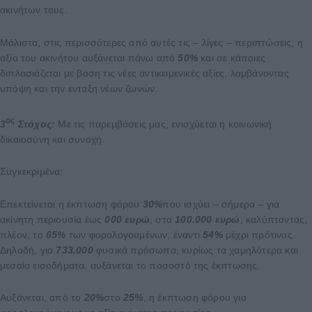
ακινήτων τους.
Μάλιστα, στις περισσότερες από αυτές τις – λίγες – περιπτώσεις, η
αξία του ακινήτου αυξάνεται πάνω από
50%
και σε κάποιες
διπλασιάζεται με βάση τις νέες αντικειμενικές αξίες, λαμβάνοντας
υπόψη και την ένταξη νέων ζωνών.
ος
3
Στόχος:
Με τις παρεμβάσεις μας, ενισχύεται η κοινωνική
δικαιοσύνη και συνοχή.
Συγκεκριμένα:
Επεκτείνεται η έκπτωση φόρου
30%
που ισχύει – σήμερα – για
ακίνητη περιουσία έως
000 ευρώ
, στα
100.000 ευρώ
, καλύπτοντας,
πλέον, το
65%
των φορολογουμένων, έναντι
54%
μέχρι πρότινος.
Δηλαδή, για
733.000
φυσικά πρόσωπα, κυρίως τα χαμηλότερα και
μεσαία εισοδήματα, αυξάνεται το ποσοστό της έκπτωσης.
Αυξάνεται, από το
20%
στο
25%
, η έκπτωση φόρου για