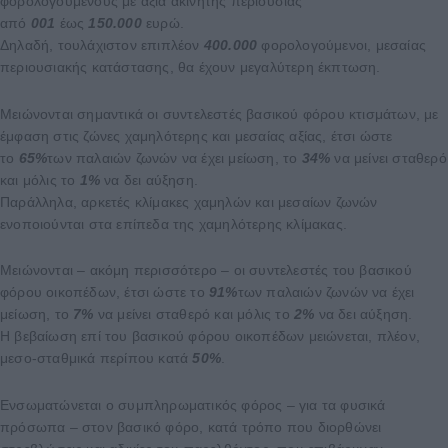
φορολογούμενους με αξία ακίνητης περιουσίας
από
001
έως
150.000
ευρώ.
Δηλαδή, τουλάχιστον επιπλέον
400.000
φορολογούμενοι, μεσαίας
περιουσιακής κατάστασης, θα έχουν μεγαλύτερη έκπτωση.
Μειώνονται σημαντικά οι συντελεστές βασικού φόρου κτισμάτων, με
έμφαση στις ζώνες χαμηλότερης και μεσαίας αξίας, έτσι ώστε
το
65%
των παλαιών ζωνών να έχει μείωση, το
34%
να μείνει σταθερό
και μόλις το
1%
να δει αύξηση.
Παράλληλα, αρκετές κλίμακες χαμηλών και μεσαίων ζωνών
ενοποιούνται στα επίπεδα της χαμηλότερης κλίμακας.
Μειώνονται – ακόμη περισσότερο – οι συντελεστές του βασικού
φόρου οικοπέδων, έτσι ώστε το
91%
των παλαιών ζωνών να έχει
μείωση, το
7%
να μείνει σταθερό και μόλις το
2%
να δει αύξηση.
Η βεβαίωση επί του βασικού φόρου οικοπέδων μειώνεται, πλέον,
μεσο-σταθμικά περίπου κατά
50%
.
Ενσωματώνεται ο συμπληρωματικός φόρος – για τα φυσικά
πρόσωπα – στον βασικό φόρο, κατά τρόπο που διορθώνει