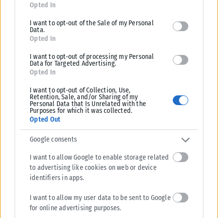
for below specified purposes in below Google consent section.
Opted In
I want to opt-out of the Sale of my Personal
Data.
Opted In
I want to opt-out of processing my Personal
Data for Targeted Advertising.
Opted In
ΠΟΛΙΤΙΚΉ
I want to opt-out of Collection, Use,
ΕΛΑΣ: Η πρόληψη των πυρκαγιών περνά και από τη σωστή
Retention, Sale, and/or Sharing of my
Personal Data that Is Unrelated with the
διαχείριση του δικτύου ηλεκτροδότησης
Purposes for which it was collected.
Την εφαρμογή μόνιμου και ολοκληρωμένου προγράμματος πρόληψης
Opted Out
για τα δίκτυα ηλεκτροδότησης ζητά ο Τομέας Κλιματικής Κρίσης και
Google consents
Ενέργειας του ΕΛΑΣ....
ΑΝΑΡΤΉΘΗΚΕ ΑΠΌ
KARFITSANEWS
06/08/2026
I want to allow Google to enable storage related
to advertising like cookies on web or device
identifiers in apps.
I want to allow my user data to be sent to Google
for online advertising purposes.