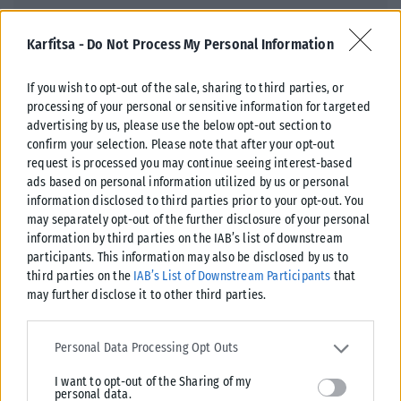
Karfitsa -
Do Not Process My Personal Information
If you wish to opt-out of the sale, sharing to third parties, or
processing of your personal or sensitive information for targeted
ΠΟΛΙΤΙΚΉ
advertising by us, please use the below opt-out section to
confirm your selection. Please note that after your opt-out
Θεοδωρικάκος: Νέο αναπτυξιακό καθεστώς στην Άμυνα για
request is processed you may continue seeing interest-based
την ενίσχυση της εθνικής ασφάλειας
ads based on personal information utilized by us or personal
Βάσει του προγραμματισμού που έχει θέσει ο Υπουργός Ανάπτυξης,
information disclosed to third parties prior to your opt-out. You
Τάκης Θεοδωρικάκος, για την ενίσχυση των επενδύσεων στην αμυντική
may separately opt-out of the further disclosure of your personal
βιομηχανία, προκηρύσσεται...
information by third parties on the IAB’s list of downstream
participants. This information may also be disclosed by us to
ΑΝΑΡΤΉΘΗΚΕ ΑΠΌ
KARFITSANEWS
07/08/2026
third parties on the
IAB’s List of Downstream Participants
that
may further disclose it to other third parties.
Please note that this website/app uses one or more Google
services and may gather and store information including but not
Personal Data Processing Opt Outs
limited to your visit or usage behaviour. You may click to grant or
I want to opt-out of the Sharing of my
deny consent to Google and its third-party tags to use your data
personal data.